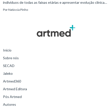
indivíduos de todas as faixas etárias e apresentar evolução clínica
variável, desde quadros autolimitados até situações de extrem
Por
Natássia Pinho
Início
Sobre nós
SECAD
Jaleko
Artmed360
Artmed Editora
Pós Artmed
Autores