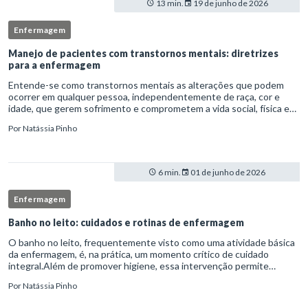
13 min.
19 de junho de 2026
Enfermagem
Manejo de pacientes com transtornos mentais: diretrizes
para a enfermagem
Entende-se como transtornos mentais as alterações que podem
ocorrer em qualquer pessoa, independentemente de raça, cor e
idade, que gerem sofrimento e comprometem a vida social, física e
laboral do indivíduo.Por isso, os transtornos psiquiátricos rep
Por
Natássia Pinho
6 min.
01 de junho de 2026
Enfermagem
Banho no leito: cuidados e rotinas de enfermagem
O banho no leito, frequentemente visto como uma atividade básica
da enfermagem, é, na prática, um momento crítico de cuidado
integral.Além de promover higiene, essa intervenção permite
avaliação clínica detalhada, prevenção de complicações e fortalec
Por
Natássia Pinho