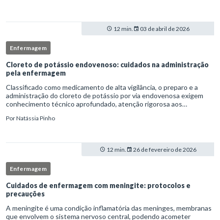
12 min.
03 de abril de 2026
Enfermagem
Cloreto de potássio endovenoso: cuidados na administração
pela enfermagem
Classificado como medicamento de alta vigilância, o preparo e a
administração do cloreto de potássio por via endovenosa exigem
conhecimento técnico aprofundado, atenção rigorosa aos
protocolos institucionais e atuação criteriosa da equipe de
Por
Natássia Pinho
enfermag
12 min.
26 de fevereiro de 2026
Enfermagem
Cuidados de enfermagem com meningite: protocolos e
precauções
A meningite é uma condição inflamatória das meninges, membranas
que envolvem o sistema nervoso central, podendo acometer