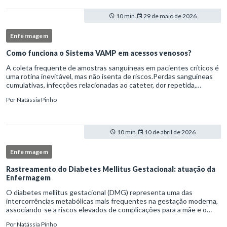
10 min.
29 de maio de 2026
Enfermagem
Como funciona o Sistema VAMP em acessos venosos?
A coleta frequente de amostras sanguíneas em pacientes críticos é
uma rotina inevitável, mas não isenta de riscos.Perdas sanguíneas
cumulativas, infecções relacionadas ao cateter, dor repetida,
necessidade de múltiplas punções e manipulação excessiva
Por
Natássia Pinho
10 min.
10 de abril de 2026
Enfermagem
Rastreamento do Diabetes Mellitus Gestacional: atuação da
Enfermagem
O diabetes mellitus gestacional (DMG) representa uma das
intercorrências metabólicas mais frequentes na gestação moderna,
associando-se a riscos elevados de complicações para a mãe e o
feto quando não identificado precocemente.Neste cenário, o
Por
Natássia Pinho
enferm