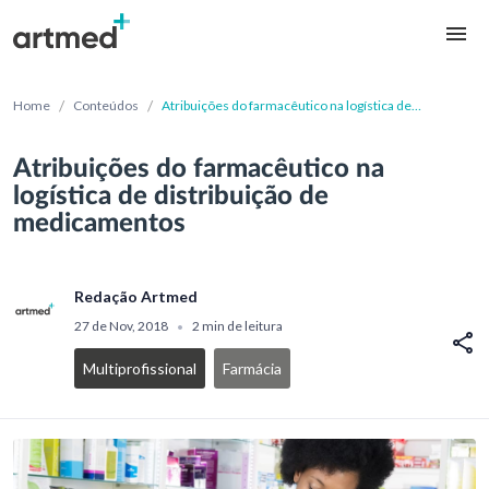
/
/
Home
Conteúdos
Atribuições do farmacêutico na logística de
distribuição de medicamentos
Atribuições do farmacêutico na
logística de distribuição de
medicamentos
Redação Artmed
27 de Nov, 2018
2 min de leitura
•
Multiprofissional
Farmácia