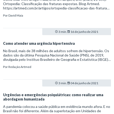
Ortopedia: Classificação das fraturas expostas. Blog Artmed.
https://artmed.com.br/artigos/ortopedia-classificacao-das-fraturas-
expostas
Por
David Maia
3 min.
16 de junho de 2021
Como atender uma urgência hipertensiva
No Brasil, mais de 38 milhões de adultos sofrem de hipertensão. Os
dados são da última Pesquisa Nacional de Saúde (PNS), de 2019,
divulgada pelo Instituo Brasileiro de Geografia e Estatística (IBGE).
O estudo e revela, ainda, um aumento preocupante de casos de
Por
Redação Artmed
hipertensão arterial sistêmica (HAS) de casos severos.
3 min.
04 de junho de 2021
Urgências e emergências psiquiátricas: como realizar uma
abordagem humanizada
A pandemia colocou a saúde pública em evidência mundo afora. E no
Brasil não foi diferente. Além da superlotação em Unidades de