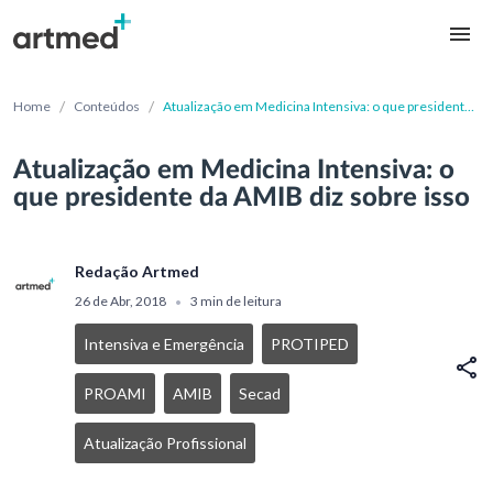
/
/
Home
Conteúdos
Atualização em Medicina Intensiva: o que presidente
da AMIB diz sobre isso
Atualização em Medicina Intensiva: o
que presidente da AMIB diz sobre isso
Redação Artmed
26 de Abr, 2018
3 min de leitura
•
Intensiva e Emergência
PROTIPED
PROAMI
AMIB
Secad
Atualização Profissional