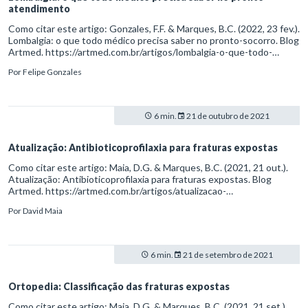
atendimento
Como citar este artigo: Gonzales, F.F. & Marques, B.C. (2022, 23 fev.).
Lombalgia: o que todo médico precisa saber no pronto-socorro. Blog
Artmed. https://artmed.com.br/artigos/lombalgia-o-que-todo-
medico-precisa-saber-no-pronto-atendimento
Por
Felipe Gonzales
6 min.
21 de outubro de 2021
Atualização: Antibioticoprofilaxia para fraturas expostas
Como citar este artigo: Maia, D.G. & Marques, B.C. (2021, 21 out.).
Atualização: Antibioticoprofilaxia para fraturas expostas. Blog
Artmed. https://artmed.com.br/artigos/atualizacao-
antibioticoprofilaxia-para-fraturas-expostas
Por
David Maia
6 min.
21 de setembro de 2021
Ortopedia: Classificação das fraturas expostas
Como citar este artigo: Maia, D.G. & Marques, B.C. (2021, 21 set.).