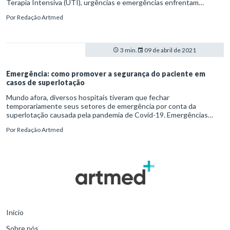
Terapia Intensiva (UTI), urgências e emergências enfrentam
sobrecarga, inclusive para estabelecer a triagem de possíveis
Por
Redação Artmed
infectados. Problemas assim, vale ressaltar, somam-se às demandas
tradicionais das instituições.
3 min.
09 de abril de 2021
Emergência: como promover a segurança do paciente em
casos de superlotação
Mundo afora, diversos hospitais tiveram que fechar
temporariamente seus setores de emergência por conta da
superlotação causada pela pandemia de Covid-19. Emergências
lotadas, como se sabe, provocam a redução do acesso ao pronto-
Por
Redação Artmed
atendimento e impactam negativamente a assistência ao paciente.
O problema atual, aliás, afeta tanto o serviço público quanto o
privado.
Início
Sobre nós