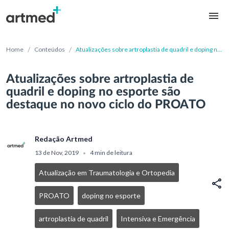
/
/
Home
Conteúdos
Atualizações sobre artroplastia de quadril e doping no
esporte são destaque no novo ciclo do PROATO
Atualizações sobre artroplastia de
quadril e doping no esporte são
destaque no novo ciclo do PROATO
Redação Artmed
13 de Nov, 2019
4 min de leitura
•
Atualização em Traumatologia e Ortopedia
PROATO
doping no esporte
artroplastia de quadril
Intensiva e Emergência