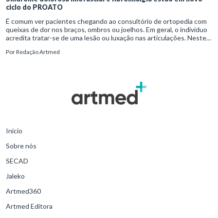
ciclo do PROATO
É comum ver pacientes chegando ao consultório de ortopedia com
queixas de dor nos braços, ombros ou joelhos. Em geral, o indivíduo
acredita tratar-se de uma lesão ou luxação nas articulações. Neste
momento, é preciso investigar a origem e o tipo de reclamação, já
Por
Redação Artmed
que sintomas crônicos costumam indicar a presença de disfunções
como síndrome dolorosa miofascial (SDM) e fibromialgia (FM). Caso
não sejam identificadas, essas doenças correm o risco de serem
tratadas a partir de outros diagnósticos, como bursite ou tendinite.
Início
Sobre nós
SECAD
Jaleko
Artmed360
Artmed Editora