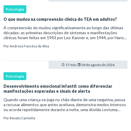
Psicologia
O que mudou na compreensão clínica do TEA em adultos?
A compreensão do mudou significativamente ao longo das últimas
décadas: as primeiras descrições de sintomas e manifestações
clínicas foram feitas em 1943 por Leo Kanner e, em 1944, por Hans
Asperger, a partir da observação de crianças com dificuldad
Por
Andreza Fonsêca da Silva
17 min.
04 de agosto de 2026
Psicologia
Desenvolvimento emocional infantil: como diferenciar
manifestações esperadas e sinais de alerta
Quando uma criança se joga no chão diante de uma negativa, passa
a recusar alimentos que antes aceitava, demonstra medos intensos
ou acorda repetidamente durante a noite, uma dúvida costuma
surgir: esse comportamento faz parte do desenvolvimento ou i
Por
Renato Caminha