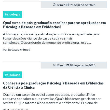
12 min.
29 de julho de 2026
Psicologia
Qual curso de pós-graduação escolher para se aprofundar em
Psicologia Baseada em Evidências?
A formação clínica exige atualização contínua e capacidade para
tomar decisões diante de casos cada vez mais
complexos. Dependendo do momento profissional, esse
desenvolvimento pode envolver uma base ampla em , o
Por
Redação Artmed
aprofundamento em ou a especializaçã
12 min.
28 de julho de 2026
Psicologia
Conheça a pós-graduação Psicologia Baseada em Evidências:
da Ciência à Clínica
Quando um caso não evolui como esperado, o desafio clínico
costuma ser saber o que reavaliar. Quais hipóteses precisam ser
revistas? Que fatores ainda mantêm o sofrimento? O plano de
tratamento continua coerente com a resposta e com as
Por
Luana Marques