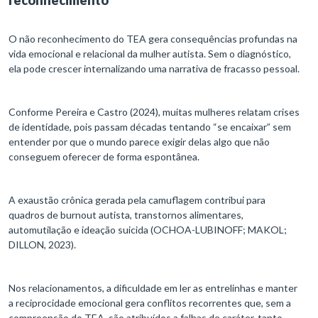
reconhecimento
O não reconhecimento do TEA gera consequências profundas na
vida emocional e relacional da mulher autista. Sem o diagnóstico,
ela pode crescer internalizando uma narrativa de fracasso pessoal.
Conforme Pereira e Castro (2024), muitas mulheres relatam crises
de identidade, pois passam décadas tentando “se encaixar” sem
entender por que o mundo parece exigir delas algo que não
conseguem oferecer de forma espontânea.
A exaustão crônica gerada pela camuflagem contribui para
quadros de burnout autista, transtornos alimentares,
automutilação e ideação suicida (OCHOA-LUBINOFF; MAKOL;
DILLON, 2023).
Nos relacionamentos, a dificuldade em ler as entrelinhas e manter
a reciprocidade emocional gera conflitos recorrentes que, sem a
compreensão do TEA, são atribuídos a falhas de caráter, tanto