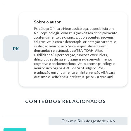
Sobre o autor
Psicóloga Clínica e Neuropsicóloga, especialista em
Neuropsicologia, com atuação voltada principalmente
ao atendimento de crianças, adolescentes e jovens
adultos. Atua com psicoterapia, orientação parental e
avaliação neuropsicológica, especialmente em
PK
demandas relacionadas ao TEA, TDAH, Altas
Habilidades/Superdotação, funções executivas,
dificuldades de aprendizagem e desenvolvimento
cognitivo e socioemocional. Atuou como psicóloga e
neuropsicóloga na APAE de São Ludgero. Pós-
graduação em andamento em Intervenção ABA para
Autismo e Deficiência Intelectual pelo CBI of Miami.
CONTEÚDOS RELACIONADOS
12 min.
07 de agosto de 2026