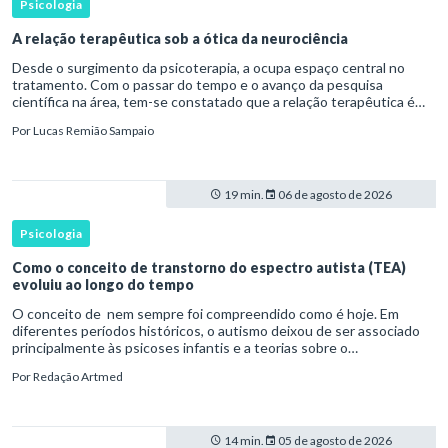
Psicologia
A relação terapêutica sob a ótica da neurociência
Desde o surgimento da psicoterapia, a ocupa espaço central no
tratamento. Com o passar do tempo e o avanço da pesquisa
científica na área, tem-se constatado que a relação terapêutica é
um dos principais mecanismos associados à mudança, sendo consist
Por
Lucas Remião Sampaio
19 min.
06 de agosto de 2026
Psicologia
Como o conceito de transtorno do espectro autista (TEA)
evoluiu ao longo do tempo
O conceito de nem sempre foi compreendido como é hoje. Em
diferentes períodos históricos, o autismo deixou de ser associado
principalmente às psicoses infantis e a teorias sobre o
desenvolvimento humano para ser reconhecido como um
Por
Redação Artmed
transtorno do des
14 min.
05 de agosto de 2026