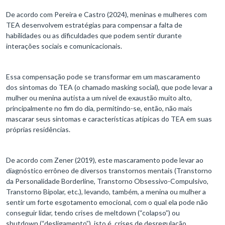
De acordo com Pereira e Castro (2024), meninas e mulheres com
TEA desenvolvem estratégias para compensar a falta de
habilidades ou as dificuldades que podem sentir durante
interações sociais e comunicacionais.
Essa compensação pode se transformar em um mascaramento
dos sintomas do TEA (o chamado masking social), que pode levar a
mulher ou menina autista a um nível de exaustão muito alto,
principalmente no fim do dia, permitindo-se, então, não mais
mascarar seus sintomas e características atípicas do TEA em suas
próprias residências.
De acordo com Zener (2019), este mascaramento pode levar ao
diagnóstico errôneo de diversos transtornos mentais (Transtorno
da Personalidade Borderline, Transtorno Obsessivo-Compulsivo,
Transtorno Bipolar, etc.), levando, também, a menina ou mulher a
sentir um forte esgotamento emocional, com o qual ela pode não
conseguir lidar, tendo crises de meltdown (“colapso”) ou
shutdown (“desligamento”), isto é, crises de desregulação