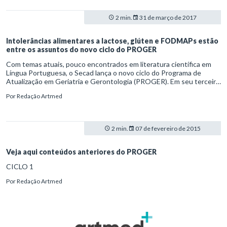
capacidade funcional e até mesmo respiratória. Todos esses
sintomas podem apontar para uma só doença: a sarcopenia.
2 min.
31 de março de 2017
Intolerâncias alimentares a lactose, glúten e FODMAPs estão
entre os assuntos do novo ciclo do PROGER
Com temas atuais, pouco encontrados em literatura científica em
Língua Portuguesa, o Secad lança o novo ciclo do Programa de
Atualização em Geriatria e Gerontologia (PROGER). Em seu terceiro
ano, o PROGER é realizado em parceria com a Sociedade Brasileira
Por
Redação Artmed
de Geriatria e Gerontologia (SBGG) e conta a participação de
autores renomados dessas áreas.
2 min.
07 de fevereiro de 2015
Veja aqui conteúdos anteriores do PROGER
CICLO 1
Por
Redação Artmed