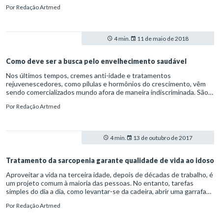
pessoas deverão sofrer de demência em 2050.
Por
Redação Artmed
4 min.
11 de maio de 2018
Como deve ser a busca pelo envelhecimento saudável
Nos últimos tempos, cremes anti-idade e tratamentos
rejuvenescedores, como pílulas e hormônios do crescimento, vêm
sendo comercializados mundo afora de maneira indiscriminada. São
produtos que prometem retardar os efeitos do envelhecimento,
Por
Redação Artmed
seja na pele, na memória ou mesmo no próprio desempenho físico. É
evidente, no entanto, que essas soluções milagrosas não buscam
exatamente proporcionar melhor saúde à terceira idade – até
porque envelhecer faz parte do processo natural da vida.
4 min.
13 de outubro de 2017
Tratamento da sarcopenia garante qualidade de vida ao idoso
Aproveitar a vida na terceira idade, depois de décadas de trabalho, é
um projeto comum à maioria das pessoas. No entanto, tarefas
simples do dia a dia, como levantar-se da cadeira, abrir uma garrafa
de água ou tirar o pó da sala de casa podem se tornar um problema.
Por
Redação Artmed
Os sinais de que a idade não vem sozinha são claros. Às vezes, ela
vem acompanhada de dificuldades de locomoção, de redução na