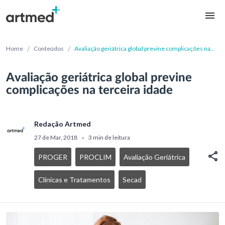
/
/
Home
Conteúdos
Avaliação geriátrica global previne complicações na
terceira idade
Avaliação geriátrica global previne
complicações na terceira idade
Redação Artmed
27 de Mar, 2018
3 min de leitura
•
PROGER
PROCLIM
Avaliação Geriátrica
Clínicas e Tratamentos
Secad