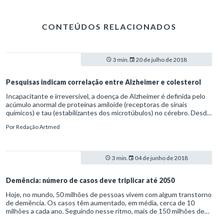
CONTEÚDOS RELACIONADOS
3 min.
20 de julho de 2018
Pesquisas indicam correlação entre Alzheimer e colesterol
Incapacitante e irreversível, a doença de Alzheimer é definida pelo
acúmulo anormal de proteínas amiloide (receptoras de sinais
químicos) e tau (estabilizantes dos microtúbulos) no cérebro. Desde
1990, cientistas tentam encontrar fatores associados à incidência
Por
Redação Artmed
da patologia.
3 min.
04 de junho de 2018
Demência: número de casos deve triplicar até 2050
Hoje, no mundo, 50 milhões de pessoas vivem com algum transtorno
de demência. Os casos têm aumentado, em média, cerca de 10
milhões a cada ano. Seguindo nesse ritmo, mais de 150 milhões de