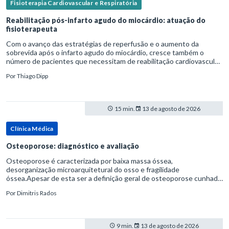
Fisioterapia Cardiovascular e Respiratória
Reabilitação pós-infarto agudo do miocárdio: atuação do
fisioterapeuta
Com o avanço das estratégias de reperfusão e o aumento da
sobrevida após o infarto agudo do miocárdio, cresce também o
número de pacientes que necessitam de reabilitação cardiovascular
estruturada.Nesse contexto, o fisioterapeuta assume um papel estr
Por
Thiago Dipp
15 min.
13 de agosto de 2026
Clínica Médica
Osteoporose: diagnóstico e avaliação
Osteoporose é caracterizada por baixa massa óssea,
desorganização microarquitetural do osso e fragilidade
óssea.Apesar de esta ser a definição geral de osteoporose cunhada
pela Organização Mundial da Saúde, ela tem um enfoque
Por
Dimitris Rados
patofisiológico, e não c
9 min.
13 de agosto de 2026