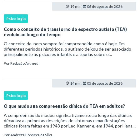
19 min.
06 de agosto de 2026
Psicologia
Como o conceito de transtorno do espectro autista (TEA)
evoluiu ao longo do tempo
O conceito de nem sempre foi compreendido como é hoje. Em
diferentes períodos históricos, o autismo deixou de ser associado
principalmente às psicoses infantis e a teorias sobre o
desenvolvimento humano para ser reconhecido como um
Por
Redação Artmed
transtorno do des
14 min.
05 de agosto de 2026
Psicologia
O que mudou na compreensão clínica do TEA em adultos?
A compreensão do mudou significativamente ao longo das últimas
décadas: as primeiras descrições de sintomas e manifestações
clínicas foram feitas em 1943 por Leo Kanner e, em 1944, por Hans
Asperger, a partir da observação de crianças com dificuldad
Por
Andreza Fonsêca da Silva