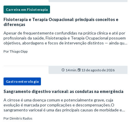
Carreira em Fisioterapia
Fisioterapia e Terapia Ocupacional: principais conceitos e
diferenças
Apesar de frequentemente confundidas na prática clínica e até por
profissionais da saúde, Fisioterapia e Terapia Ocupacional possuem
objetivos, abordagens e focos de intervenção distintos — ainda que
complementares. Entender essas diferenças é essenc
Por
Thiago Dipp
14 min.
13 de agosto de 2026
Gastroenterologia
Sangramento digestivo variceal: as condutas na emergência
A cirrose é uma doença comum e potencialmente grave, cuja
evolução é marcada por complicações e descompensações.O
sangramento variceal é uma das principais causas de morbidade e
mortalidade para pessoas com cirrose.Ele é causado pela
Por
Dimitris Rados
hipertensão port