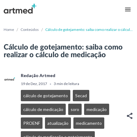
/
/
Home
Conteúdos
Cálculo de gotejamento: saiba como realizar o cálculo
de medicação
Cálculo de gotejamento: saiba como
realizar o cálculo de medicação
Redação Artmed
19 de Dez, 2017
3 min de leitura
•
cálculo de gotejamento
Secad
cálculo de medicação
soro
medicação
PROENF
atualização
medicamento
cálculo de medicação e gotejamento