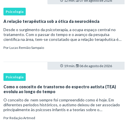
12 min.
07 de agosto de 2026
Psicologia
A relação terapêutica sob a ótica da neurociência
Desde o surgimento da psicoterapia, a ocupa espaço central no
tratamento. Com o passar do tempo e o avanço da pesquisa
científica na área, tem-se constatado que a relação terapêutica é
um dos principais mecanismos associados à mudança, sendo consist
Por
Lucas Remião Sampaio
19 min.
06 de agosto de 2026
Psicologia
Como o conceito de transtorno do espectro autista (TEA)
evoluiu ao longo do tempo
O conceito de nem sempre foi compreendido como é hoje. Em
diferentes períodos históricos, o autismo deixou de ser associado
principalmente às psicoses infantis e a teorias sobre o
desenvolvimento humano para ser reconhecido como um
Por
Redação Artmed
transtorno do des