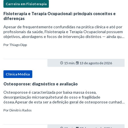
Carreira em Fisioterapia
Fisioterapia e Terapia Ocupacional: principais conceitos e
diferenças
Apesar de frequentemente confundidas na prática clínica e até por
profissionais da saúde, Fisioterapia e Terapia Ocupacional possuem
objetivos, abordagens e focos de intervenção distintos — ainda que
complementares. Entender essas diferenças é essenc
Por
Thiago Dipp
15 min.
13 de agosto de 2026
Clínica Médica
Osteoporose: diagnóstico e avaliação
Osteoporose é caracterizada por baixa massa óssea,
desorganização microarquitetural do osso e fragilidade
óssea.Apesar de esta ser a definição geral de osteoporose cunhada
pela Organização Mundial da Saúde, ela tem um enfoque
Por
Dimitris Rados
patofisiológico, e não c