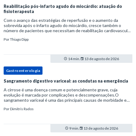
Reabilitação pós-infarto agudo do miocárdio: atuação do
fisioterapeuta
Com o avanço das estratégias de reperfusão e o aumento da
sobrevida após o infarto agudo do miocárdio, cresce também o
número de pacientes que necessitam de reabilitação cardiovascular
estruturada.Nesse contexto, o fisioterapeuta assume um papel estr
Por
Thiago Dipp
14 min.
13 de agosto de 2026
Gastroenterologia
Sangramento digestivo variceal: as condutas na emergência
A cirrose é uma doença comum e potencialmente grave, cuja
evolução é marcada por complicações e descompensações.O
sangramento variceal é uma das principais causas de morbidade e
mortalidade para pessoas com cirrose.Ele é causado pela
Por
Dimitris Rados
hipertensão port
9 min.
13 de agosto de 2026