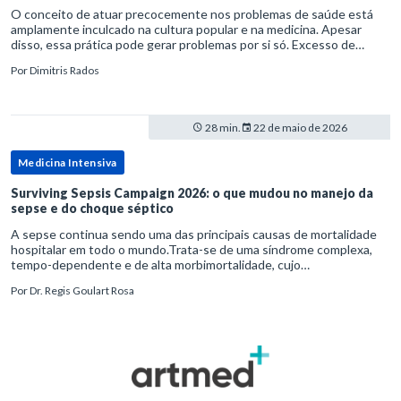
O conceito de atuar precocemente nos problemas de saúde está
amplamente inculcado na cultura popular e na medicina. Apesar
disso, essa prática pode gerar problemas por si só. Excesso de
diagnósticos e de tratamentos podem advir de prevenção excessiva
Por
Dimitris Rados
28 min.
22 de maio de 2026
Medicina Intensiva
Surviving Sepsis Campaign 2026: o que mudou no manejo da
sepse e do choque séptico
A sepse continua sendo uma das principais causas de mortalidade
hospitalar em todo o mundo.Trata-se de uma síndrome complexa,
tempo-dependente e de alta morbimortalidade, cujo
reconhecimento precoce e manejo estruturado são determinantes
Por
Dr. Regis Goulart Rosa
para o desfe