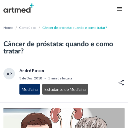
/
/
Home
Conteúdos
Câncer de próstata: quando e como tratar?
Câncer de próstata: quando e como
tratar?
André Poton
AP
3 de Dez, 2018
5 min de leitura
•
Medicina
Estudante de Medicina