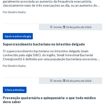
geralmente associada ao aumento da frequência evacuatória,
classicamente mais de três evacuações ao dia, ou ao aumento do
volume fecal.Na prática, a consistência das fezes costuma s
Por
Dimitris Rados
14 min.
10 de junho de 2026
Gastroenterologia
Supercrescimento bacteriano no intestino delgado
O supercrescimento bacteriano no intestino delgado (mais
conhecido pela sigla SIBO, do inglês, Small Intestinal Bacterial
Overgrowth) é definido por uma população bacteriana excessiva.
rata-se de uma forma específica de disbiose do trato digestivo. P
Por
Dimitris Rados
16 min.
03 de junho de 2026
Clínica Médica
Prevenção quaternária e quinquenária: o que todo médico
deve saber