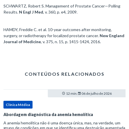
SCHWARTZ, Robert S. Management of Prostate Cancer—Polling
Results.
N Engl J Med
, v. 360, p. e4, 2009.
HAMDY, Freddie C. et al. 10-year outcomes after monitoring,
surgery, or radiotherapy for localized prostate cancer.
New England
Journal of Medicine
, v. 375, n. 15, p. 1415-1424, 2016.
CONTEÚDOS RELACIONADOS
12 min.
06 de julho de 2026
Clínica Médica
Abordagem diagnóstica da anemia hemolítica
A anemia hemolítica não é uma doença única, mas, na verdade, um
grupo de condições em que se identifica uma destruição aumentada