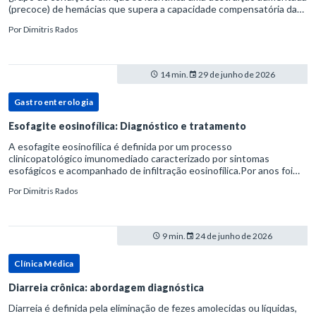
(precoce) de hemácias que supera a capacidade compensatória da
medula óssea.Como a vida média normal da hemácia é de apro
Por
Dimitris Rados
14 min.
29 de junho de 2026
Gastroenterologia
Esofagite eosinofílica: Diagnóstico e tratamento
A esofagite eosinofílica é definida por um processo
clinicopatológico imunomediado caracterizado por sintomas
esofágicos e acompanhado de infiltração eosinofílica.Por anos foi
considerada uma manifestação dentro do espectro da doença do
Por
Dimitris Rados
refluxo gastr
9 min.
24 de junho de 2026
Clínica Médica
Diarreia crônica: abordagem diagnóstica
Diarreia é definida pela eliminação de fezes amolecidas ou líquidas,