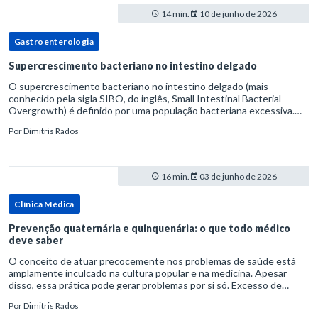
14 min.
10 de junho de 2026
Gastroenterologia
Supercrescimento bacteriano no intestino delgado
O supercrescimento bacteriano no intestino delgado (mais
conhecido pela sigla SIBO, do inglês, Small Intestinal Bacterial
Overgrowth) é definido por uma população bacteriana excessiva.
rata-se de uma forma específica de disbiose do trato digestivo. P
Por
Dimitris Rados
16 min.
03 de junho de 2026
Clínica Médica
Prevenção quaternária e quinquenária: o que todo médico
deve saber
O conceito de atuar precocemente nos problemas de saúde está
amplamente inculcado na cultura popular e na medicina. Apesar
disso, essa prática pode gerar problemas por si só. Excesso de
diagnósticos e de tratamentos podem advir de prevenção excessiva
Por
Dimitris Rados