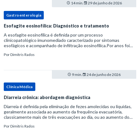
14 min.
29 de junho de 2026
Gastroenterologia
Esofagite eosinofílica: Diagnóstico e tratamento
A esofagite eosinofílica é definida por um processo
clinicopatológico imunomediado caracterizado por sintomas
esofágicos e acompanhado de infiltração eosinofílica.Por anos foi
considerada uma manifestação dentro do espectro da doença do
Por
Dimitris Rados
refluxo gastr
9 min.
24 de junho de 2026
Clínica Médica
Diarreia crônica: abordagem diagnóstica
Diarreia é definida pela eliminação de fezes amolecidas ou líquidas,
geralmente associada ao aumento da frequência evacuatória,
classicamente mais de três evacuações ao dia, ou ao aumento do
volume fecal.Na prática, a consistência das fezes costuma s
Por
Dimitris Rados