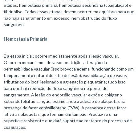
etapas: hemostasia primária, hemostasia secundária (coagulação) e
fibrinólise. Todas essas etapas devem ocorrer em equilíbrio para que
não haja sangramento em excesso, nem obstrução do fluxo
sanguíneo.
Hemostasia Primária
É a etapa inicial; ocorre imediatamente após a lesão vascular.
Ocorrem mecanismos de vasoconstrição, alteração da
permeabilidade vascular (isso provoca edema, funcionando como um
tamponamento natural do sítio de lesão), vasodilatação de vasos
tributários do local lesionado e agregação plaquetária; tudo isso
para que haja redução do fluxo sanguíneo no ponto de
sangramento. A lesão do endotélio vascular expõe o colágeno
subendotelial ao sangue, estimulando a adesão de plaquetas na
presença do fator vonWillebrand (FVW). A presença desse fator
‘ativa’ as plaquetas, que formam um tampão. Produz-se uma
superfície resistente que dará suporte ao restante do processo de
coagulação.