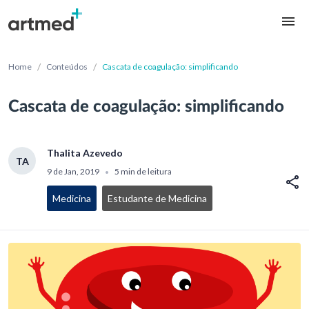
/
/
Home
Conteúdos
Cascata de coagulação: simplificando
Cascata de coagulação: simplificando
Thalita Azevedo
TA
9 de Jan, 2019
5 min de leitura
•
Medicina
Estudante de Medicina