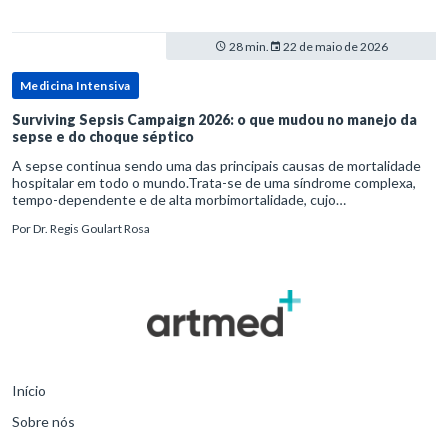
28 min.
22 de maio de 2026
Medicina Intensiva
Surviving Sepsis Campaign 2026: o que mudou no manejo da
sepse e do choque séptico
A sepse continua sendo uma das principais causas de mortalidade
hospitalar em todo o mundo.Trata-se de uma síndrome complexa,
tempo-dependente e de alta morbimortalidade, cujo
reconhecimento precoce e manejo estruturado são determinantes
Por
Dr. Regis Goulart Rosa
para o desfe
Início
Sobre nós