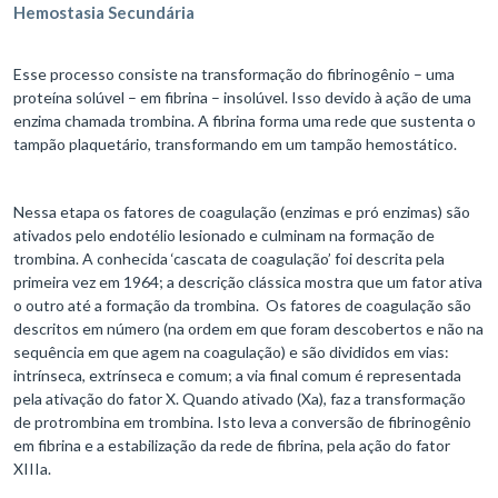
Hemostasia Secundária
Esse processo consiste na transformação do fibrinogênio – uma
proteína solúvel – em fibrina – insolúvel. Isso devido à ação de uma
enzima chamada trombina. A fibrina forma uma rede que sustenta o
tampão plaquetário, transformando em um tampão hemostático.
Nessa etapa os fatores de coagulação (enzimas e pró enzimas) são
ativados pelo endotélio lesionado e culminam na formação de
trombina. A conhecida ‘cascata de coagulação’ foi descrita pela
primeira vez em 1964; a descrição clássica mostra que um fator ativa
o outro até a formação da trombina. Os fatores de coagulação são
descritos em número (na ordem em que foram descobertos e não na
sequência em que agem na coagulação) e são divididos em vias:
intrínseca, extrínseca e comum; a via final comum é representada
pela ativação do fator X. Quando ativado (Xa), faz a transformação
de protrombina em trombina. Isto leva a conversão de fibrinogênio
em fibrina e a estabilização da rede de fibrina, pela ação do fator
XIIIa.