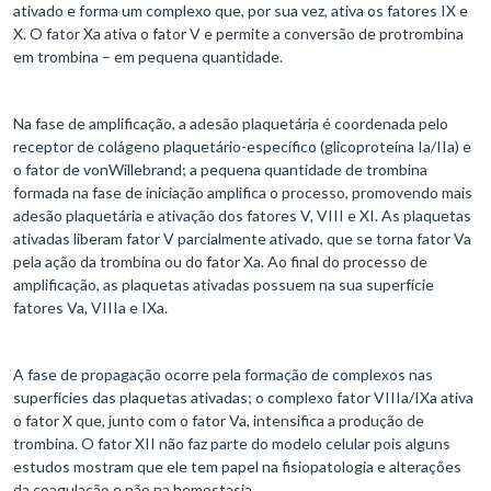
ativado e forma um complexo que, por sua vez, ativa os fatores IX e
X. O fator Xa ativa o fator V e permite a conversão de protrombina
em trombina – em pequena quantidade.
Na fase de amplificação, a adesão plaquetária é coordenada pelo
receptor de colágeno plaquetário-específico (glicoproteína Ia/IIa) e
o fator de vonWillebrand; a pequena quantidade de trombina
formada na fase de iniciação amplifica o processo, promovendo mais
adesão plaquetária e ativação dos fatores V, VIII e XI. As plaquetas
ativadas liberam fator V parcialmente ativado, que se torna fator Va
pela ação da trombina ou do fator Xa. Ao final do processo de
amplificação, as plaquetas ativadas possuem na sua superfície
fatores Va, VIIIa e IXa.
A fase de propagação ocorre pela formação de complexos nas
superfícies das plaquetas ativadas; o complexo fator VIIIa/IXa ativa
o fator X que, junto com o fator Va, intensifica a produção de
trombina. O fator XII não faz parte do modelo celular pois alguns
estudos mostram que ele tem papel na fisiopatologia e alterações
da coagulação e não na hemostasia.