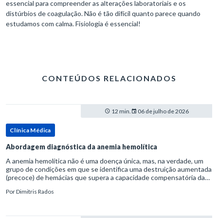
essencial para compreender as alterações laboratoriais e os
distúrbios de coagulação. Não é tão difícil quanto parece quando
estudamos com calma. Fisiologia é essencial!
CONTEÚDOS RELACIONADOS
12 min.
06 de julho de 2026
Clínica Médica
Abordagem diagnóstica da anemia hemolítica
A anemia hemolítica não é uma doença única, mas, na verdade, um
grupo de condições em que se identifica uma destruição aumentada
(precoce) de hemácias que supera a capacidade compensatória da
medula óssea.Como a vida média normal da hemácia é de apro
Por
Dimitris Rados