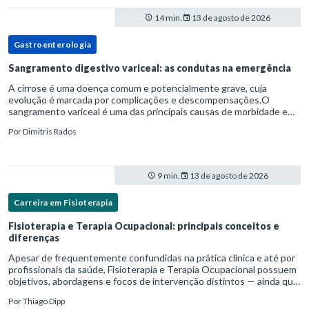
14 min.
13 de agosto de 2026
Gastroenterologia
Sangramento digestivo variceal: as condutas na emergência
A cirrose é uma doença comum e potencialmente grave, cuja
evolução é marcada por complicações e descompensações.O
sangramento variceal é uma das principais causas de morbidade e
mortalidade para pessoas com cirrose.Ele é causado pela
Por
Dimitris Rados
hipertensão port
9 min.
13 de agosto de 2026
Carreira em Fisioterapia
Fisioterapia e Terapia Ocupacional: principais conceitos e
diferenças
Apesar de frequentemente confundidas na prática clínica e até por
profissionais da saúde, Fisioterapia e Terapia Ocupacional possuem
objetivos, abordagens e focos de intervenção distintos — ainda que
complementares. Entender essas diferenças é essenc
Por
Thiago Dipp