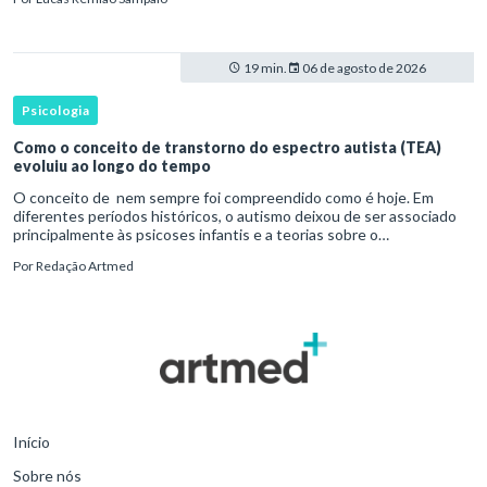
19 min.
06 de agosto de 2026
Psicologia
Como o conceito de transtorno do espectro autista (TEA)
evoluiu ao longo do tempo
O conceito de nem sempre foi compreendido como é hoje. Em
diferentes períodos históricos, o autismo deixou de ser associado
principalmente às psicoses infantis e a teorias sobre o
desenvolvimento humano para ser reconhecido como um
Por
Redação Artmed
transtorno do des
Início
Sobre nós