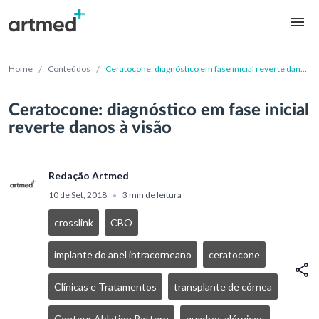
/
/
Home
Conteúdos
Ceratocone: diagnóstico em fase inicial reverte danos
à visão
Ceratocone: diagnóstico em fase inicial
reverte danos à visão
Redação Artmed
10 de Set, 2018
3 min de leitura
•
crosslink
CBO
implante do anel intracorneano
ceratocone
Clínicas e Tratamentos
transplante de córnea
Contour Ablation Pattern
quadros alérgicos