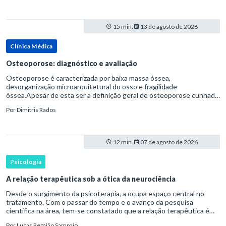
15 min.
13 de agosto de 2026
Clínica Médica
Osteoporose: diagnóstico e avaliação
Osteoporose é caracterizada por baixa massa óssea,
desorganização microarquitetural do osso e fragilidade
óssea.Apesar de esta ser a definição geral de osteoporose cunhada
pela Organização Mundial da Saúde, ela tem um enfoque
Por
Dimitris Rados
patofisiológico, e não c
12 min.
07 de agosto de 2026
Psicologia
A relação terapêutica sob a ótica da neurociência
Desde o surgimento da psicoterapia, a ocupa espaço central no
tratamento. Com o passar do tempo e o avanço da pesquisa
científica na área, tem-se constatado que a relação terapêutica é
um dos principais mecanismos associados à mudança, sendo consist
Por
Lucas Remião Sampaio