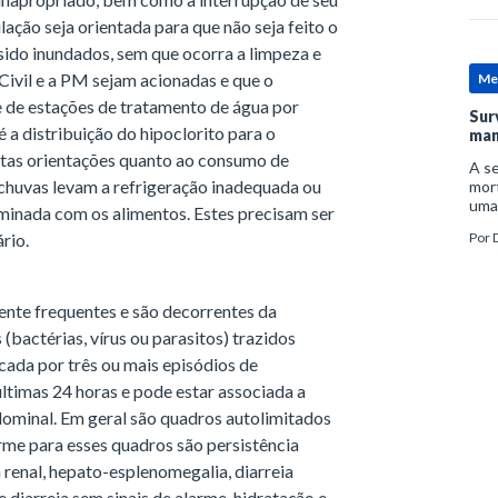
ação seja orientada para que não seja feito o
ido inundados, sem que ocorra a limpeza e
Civil e a PM sejam acionadas e que o
Me
 de estações de tratamento de água por
Sur
 a distribuição do hipoclorito para o
man
itas orientações quanto ao consumo de
A se
 chuvas levam a refrigeração inadequada ou
mort
uma
minada com os alimentos. Estes precisam ser
mor
rio.
Por
D
man
nte frequentes e são decorrentes da
bactérias, vírus ou parasitos) trazidos
icada por três ou mais episódios de
ltimas 24 horas e pode estar associada a
ominal. Em geral são quadros autolimitados
arme para esses quadros são persistência
ia renal, hepato-esplenomegalia, diarreia
 diarreia sem sinais de alarme, hidratação e