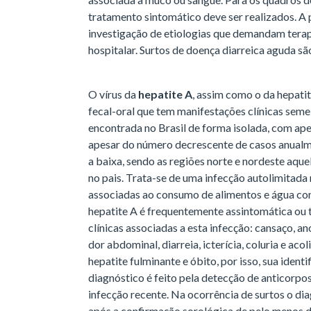
tratamento sintomático deve ser realizados. A p
investigação de etiologias que demandam terapi
hospitalar. Surtos de doença diarreica aguda sã
O vírus da
hepatite A
, assim como o da hepat
fecal-oral que tem manifestações clínicas seme
encontrada no Brasil de forma isolada, com apen
apesar do número decrescente de casos anualm
a baixa, sendo as regiões norte e nordeste aq
no pais. Trata-se de uma infecção autolimitada
associadas ao consumo de alimentos e água co
hepatite A é frequentemente assintomática ou
clínicas associadas a esta infecção: cansaço, an
dor abdominal, diarreia, icterícia, coluria e ac
hepatite fulminante e óbito, por isso, sua ident
diagnóstico é feito pela detecção de anticorp
infecção recente. Na ocorrência de surtos o di
após a confirmação sorológica de pelo menos 