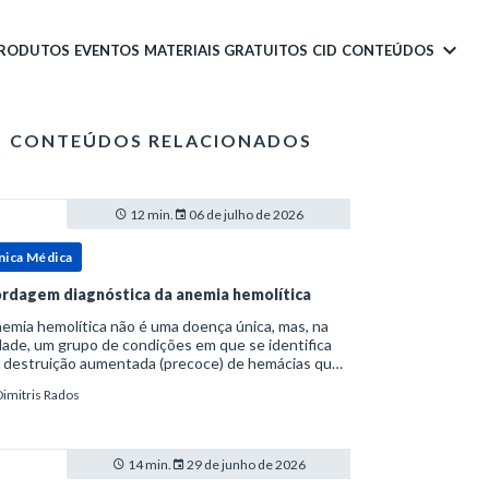
PRODUTOS
EVENTOS
MATERIAIS GRATUITOS
CID
CONTEÚDOS
CONTEÚDOS RELACIONADOS
12 min.
06 de julho de 2026
nica Médica
rdagem diagnóstica da anemia hemolítica
emia hemolítica não é uma doença única, mas, na
ade, um grupo de condições em que se identifica
 destruição aumentada (precoce) de hemácias que
era a capacidade compensatória da medula
Dimitris Rados
a.Como a vida média normal da hemácia é de apro
14 min.
29 de junho de 2026