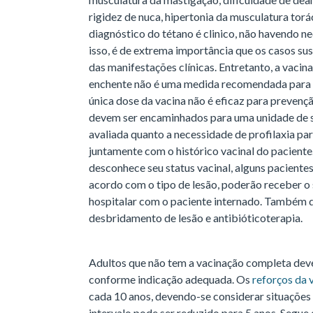
rigidez de nuca, hipertonia da musculatura torá
diagnóstico do tétano é clinico, não havendo n
isso, é de extrema importância que os casos sus
das manifestações clínicas. Entretanto, a vaci
enchente não é uma medida recomendada para 
única dose da vacina não é eficaz para prevenç
devem ser encaminhados para uma unidade de s
avaliada quanto a necessidade de profilaxia para
juntamente com o histórico vacinal do pacient
desconhece seu status vacinal, alguns paciente
acordo com o tipo de lesão, poderão receber o 
hospitalar com o paciente internado. Também de
desbridamento de lesão e antibióticoterapia.
Adultos que não tem a vacinação completa deve
conforme indicação adequada. Os
reforços da 
cada 10 anos, devendo-se considerar situações 
intervalo pode ser reduzido para 5 anos. Segu