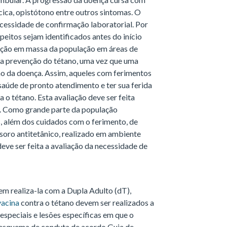
cica, opistótono entre outros sintomas. O
ecessidade de confirmação laboratorial. Por
peitos sejam identificados antes do início
nação em massa da população em áreas de
a prevenção do tétano, uma vez que uma
ão da doença. Assim, aqueles com ferimentos
aúde de pronto atendimento e ter sua ferida
 o tétano. Esta avaliação deve ser feita
e. Como grande parte da população
s, além dos cuidados com o ferimento, de
soro antitetânico, realizado em ambiente
ve ser feita a avaliação da necessidade de
m realiza-la com a Dupla Adulto (dT),
vacina
contra o tétano devem ser realizados a
especiais e lesões específicas em que o
e esquema de conduta de acordo Guia de