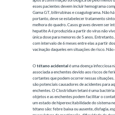
esses pacientes devem incluir hemograma compl
Gama GT, bilirrubinas e coagulograma. Não há 
portanto, deve se estabelecer tratamento sint
melhora do quadro. Casos graves devem ser int
hepatite A é produzida a partir do vírus não vi
única dose para menores de 5 anos. Entretanto
com intervalo de 6 meses entre elas a partir d
vacinação daqueles em situações de risco. Não e
O
tétano acidental
é uma doença infecciosa 
associada a enchentes devido aos riscos de fer
cortantes que podem ocorrer nessas situações.
são potenciais causadores de acidentes para a
enchentes. O Clostridium tetani é uma bactéria 
objetos e as enchentes podem facilitar o conta
um estado de hiperexcitabilidade do sistema n
tétano são: febre baixa ou ausente, disfagia, e
musculatura da mastigação, dificuldade de de