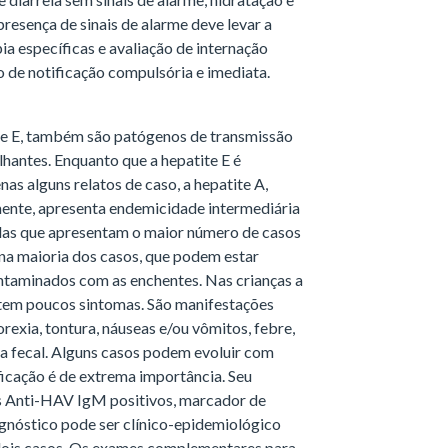
resença de sinais de alarme deve levar a
a específicas e avaliação de internação
o de notificação compulsória e imediata.
ite E, também são patógenos de transmissão
lhantes. Enquanto que a hepatite E é
as alguns relatos de caso, a hepatite A,
ente, apresenta endemicidade intermediária
uelas que apresentam o maior número de casos
 na maioria dos casos, que podem estar
ntaminados com as enchentes. Nas crianças a
 tem poucos sintomas. São manifestações
orexia, tontura, náuseas e/ou vômitos, febre,
olia fecal. Alguns casos podem evoluir com
ificação é de extrema importância. Seu
os Anti-HAV IgM positivos, marcador de
agnóstico pode ser clínico-epidemiológico
dois casos. Os exames complementares para