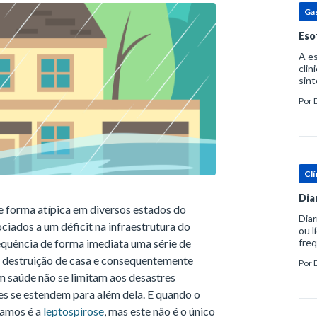
Ga
Eso
A es
clin
sint
eosi
Por
dent
Clí
Dia
 forma atípica em diversos estados do
Diar
ciados a um déficit na infraestrutura do
ou l
quência de forma imediata uma série de
freq
evac
, destruição de casa e consequentemente
Por
prát
m saúde não se limitam aos desastres
es se estendem para além dela. E quando o
samos é a
leptospirose
, mas este não é o único