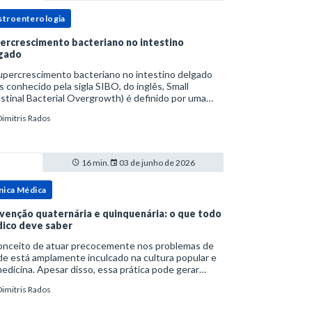
stroenterologia
ercrescimento bacteriano no intestino
gado
upercrescimento bacteriano no intestino delgado
s conhecido pela sigla SIBO, do inglês, Small
stinal Bacterial Overgrowth) é definido por uma
lação bacteriana excessiva. rata-se de uma forma
Dimitris Rados
cífica de disbiose do trato digestivo. P
16 min.
03 de junho de 2026
nica Médica
venção quaternária e quinquenária: o que todo
ico deve saber
onceito de atuar precocemente nos problemas de
e está amplamente inculcado na cultura popular e
edicina. Apesar disso, essa prática pode gerar
lemas por si só. Excesso de diagnósticos e de
Dimitris Rados
tamentos podem advir de prevenção excessiva