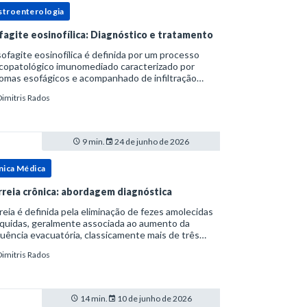
stroenterologia
fagite eosinofílica: Diagnóstico e tratamento
ofagite eosinofílica é definida por um processo
icopatológico imunomediado caracterizado por
omas esofágicos e acompanhado de infiltração
nofílica.Por anos foi considerada uma manifestação
Dimitris Rados
ro do espectro da doença do refluxo gastr
9 min.
24 de junho de 2026
nica Médica
rreia crônica: abordagem diagnóstica
reia é definida pela eliminação de fezes amolecidas
íquidas, geralmente associada ao aumento da
uência evacuatória, classicamente mais de três
uações ao dia, ou ao aumento do volume fecal.Na
Dimitris Rados
ica, a consistência das fezes costuma s
14 min.
10 de junho de 2026