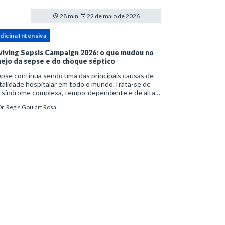
28 min.
22 de maio de 2026
dicina Intensiva
viving Sepsis Campaign 2026: o que mudou no
ejo da sepse e do choque séptico
pse continua sendo uma das principais causas de
alidade hospitalar em todo o mundo.Trata-se de
 síndrome complexa, tempo-dependente e de alta
bimortalidade, cujo reconhecimento precoce e
r. Regis Goulart Rosa
ejo estruturado são determinantes para o desfe