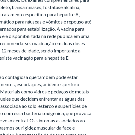
eto, transaminases, fosfatase alcalina,
tratamento específico para hepatite A,
omático para náuseas e vômitos e repouso até
ernados para estabilização. A vacina para
vo e é disponibilizada na rede pública em uma
, recomenda-se a vacinação em duas doses
os 12 meses de idade, sendo importante a
xiste vacinação para a hepatite E.
não contagiosa que também pode estar
imentos, escoriações, acidentes perfuro-
 Materiais como vidros e pedaços de metais
queles que decidem enfrentar as águas das
associada ao solo, esterco e superfícies de
to com essa bactéria toxigênica, que provoca
ervoso central. Os sintomas associados ao
spasmos ou rigidez muscular da face e
ambular. A progressão da doença cursa com