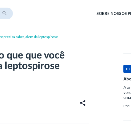
SOBRE
NOSSOS 
ê precisa saber, além da leptospirose
o que que você
a leptospirose
Clí
Abo
A an
verd
uma
sup
Por
ósse