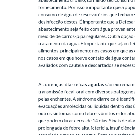
fornecimento. Por isso é importante que a popul
consumo de água de reservatórios que tenham s
desinfecção destes. É importante que a Defesa 
abastecimento seja feito com água proveniente
meio de de carros-pipa regulares. Outra opção é
tratamento da água. É importante que sejam fe
alimentos, principalmente nos casos em que as
nos casos em que houve contato de água conta
avaliados com cautela e descartados se necessá
As
doenças diarreicas agudas
são extremame
transmissão fecal-oral com diversos patógenos (
pelas enchentes. A síndrome diarreica é identif
evacuações amolecidas ou líquidas dentro das ú
outros sintomas como febre, vômitos e dor abd
que podem durar cerca de 14 dias. Sinais de al
prolongada de febre alta, icterícia, insuficiênc
associada a muco ou sangue. Para os quadros de