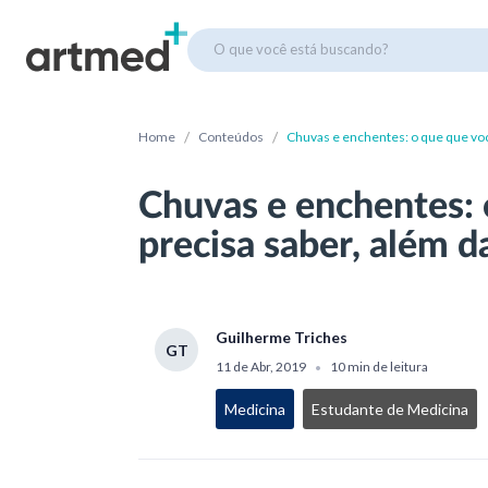
O que você está buscando?
/
/
Home
Conteúdos
Chuvas e enchentes: o que que voc
Chuvas e enchentes: 
precisa saber, além d
Guilherme Triches
GT
11 de Abr, 2019
10 min de leitura
•
Medicina
Estudante de Medicina