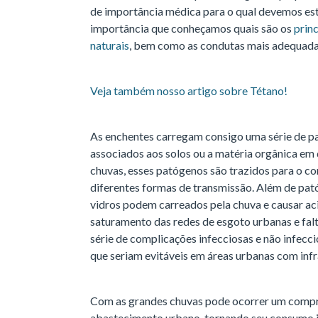
de importância médica para o qual devemos esta
importância que conheçamos quais são os
prin
naturais
, bem como as condutas mais adequadas
Veja também nosso artigo sobre Tétano!
As enchentes carregam consigo uma série de pa
associados aos solos ou a matéria orgânica em
chuvas, esses patógenos são trazidos para o 
diferentes formas de transmissão. Além de pat
vidros podem carreados pela chuva e causar aci
saturamento das redes de esgoto urbanas e fal
série de complicações infecciosas e não infecc
que seriam evitáveis em áreas urbanas com inf
Com as grandes chuvas pode ocorrer um compr
abastecimento urbano, tornando seu consumo i