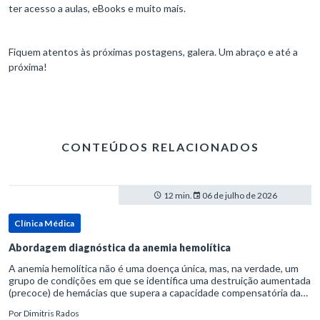
ter acesso a aulas, eBooks e muito mais.
Fiquem atentos às próximas postagens, galera. Um abraço e até a
próxima!
CONTEÚDOS RELACIONADOS
12 min.
06 de julho de 2026
Clínica Médica
Abordagem diagnóstica da anemia hemolítica
A anemia hemolítica não é uma doença única, mas, na verdade, um
grupo de condições em que se identifica uma destruição aumentada
(precoce) de hemácias que supera a capacidade compensatória da
medula óssea.Como a vida média normal da hemácia é de apro
Por
Dimitris Rados