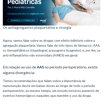
Os antiagregantes plaquetários e cirurgia
Agora, vamos falar sobre as drogas com efeito inibitório sobre a
agregação plaquetária. Vamos falar de três tipos de fármacos: AAS,
os tienopiridínicos (clopidogrel, prasugrel e ticagrelor), e, por fim, os
anti-inflamatórios não esteroidais (AINES) em geral.
Em relação ao uso de
AAS
no período perioperatório, existe
alguma divergência:
Temos recomendações que falam sobre a importância da
manutenção deste em baixas doses ao longo de todo o período
perioperatório; ao mesmo tempo, um estudo mostrou aumento de
eventos hemorrágicos naqueles que mantêm o uso da droga.