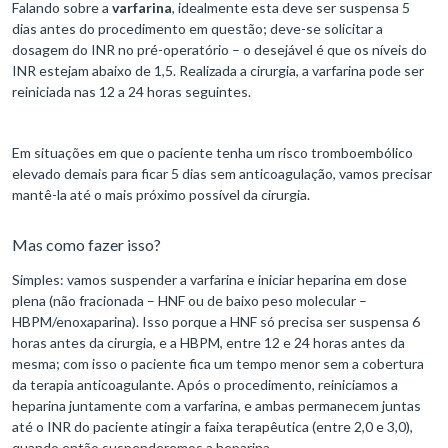
Falando sobre a
varfarina
, idealmente esta deve ser suspensa 5
dias antes do procedimento em questão; deve-se solicitar a
dosagem do INR no pré-operatório – o desejável é que os níveis do
INR estejam abaixo de 1,5. Realizada a cirurgia, a varfarina pode ser
reiniciada nas 12 a 24 horas seguintes.
Em situações em que o paciente tenha um risco tromboembólico
elevado demais para ficar 5 dias sem anticoagulação, vamos precisar
mantê-la até o mais próximo possível da cirurgia.
Mas como fazer isso?
Simples: vamos suspender a varfarina e iniciar heparina em dose
plena (não fracionada – HNF ou de baixo peso molecular –
HBPM/enoxaparina). Isso porque a HNF só precisa ser suspensa 6
horas antes da cirurgia, e a HBPM, entre 12 e 24 horas antes da
mesma; com isso o paciente fica um tempo menor sem a cobertura
da terapia anticoagulante. Após o procedimento, reiniciamos a
heparina juntamente com a varfarina, e ambas permanecem juntas
até o INR do paciente atingir a faixa terapêutica (entre 2,0 e 3,0),
quando então suspenderemos a heparina.