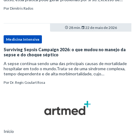
diagnósticos e de tratamentos podem advir de prevenção excessiva
Por
Dimitris Rados
28 min.
22 de maio de 2026
Medicina Intensiva
Surviving Sepsis Campaign 2026: o que mudou no manejo da
sepse e do choque séptico
A sepse continua sendo uma das principais causas de mortalidade
hospitalar em todo o mundo.Trata-se de uma síndrome complexa,
tempo-dependente e de alta morbimortalidade, cujo
reconhecimento precoce e manejo estruturado são determinantes
Por
Dr. Regis Goulart Rosa
para o desfe
Início