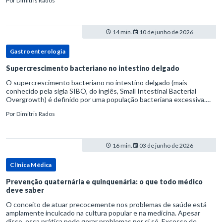
Por
Dimitris Rados
14 min.
10 de junho de 2026
Gastroenterologia
Supercrescimento bacteriano no intestino delgado
O supercrescimento bacteriano no intestino delgado (mais
conhecido pela sigla SIBO, do inglês, Small Intestinal Bacterial
Overgrowth) é definido por uma população bacteriana excessiva.
rata-se de uma forma específica de disbiose do trato digestivo. P
Por
Dimitris Rados
16 min.
03 de junho de 2026
Clínica Médica
Prevenção quaternária e quinquenária: o que todo médico
deve saber
O conceito de atuar precocemente nos problemas de saúde está
amplamente inculcado na cultura popular e na medicina. Apesar
disso, essa prática pode gerar problemas por si só. Excesso de