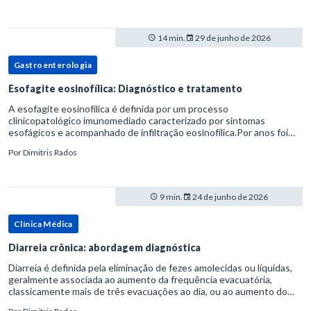
14 min.
29 de junho de 2026
Gastroenterologia
Esofagite eosinofílica: Diagnóstico e tratamento
A esofagite eosinofílica é definida por um processo
clinicopatológico imunomediado caracterizado por sintomas
esofágicos e acompanhado de infiltração eosinofílica.Por anos foi
considerada uma manifestação dentro do espectro da doença do
Por
Dimitris Rados
refluxo gastr
9 min.
24 de junho de 2026
Clínica Médica
Diarreia crônica: abordagem diagnóstica
Diarreia é definida pela eliminação de fezes amolecidas ou líquidas,
geralmente associada ao aumento da frequência evacuatória,
classicamente mais de três evacuações ao dia, ou ao aumento do
volume fecal.Na prática, a consistência das fezes costuma s