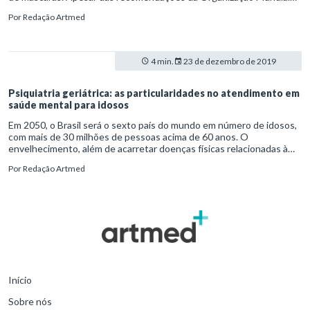
da Saúde (OMS) e do Ministério da Saúde quanto ao uso restrito de
Por
Redação Artmed
respiradores dos tipos N95 e PFF2 a profissionais de saúde e
pacientes infectados, muitas pessoas acabam estocando o artigo
em casa.
4 min.
23 de dezembro de 2019
Psiquiatria geriátrica: as particularidades no atendimento em
saúde mental para idosos
Em 2050, o Brasil será o sexto país do mundo em número de idosos,
com mais de 30 milhões de pessoas acima de 60 anos. O
envelhecimento, além de acarretar doenças físicas relacionadas à
passagem do tempo, vem acompanhado de mudanças nos padrões
Por
Redação Artmed
de vida do indivíduo. A combinação entre alterações biológicas e
comportamentais pode levar ao surgimento de transtornos mentais,
como a depressão crônica e a demência. E é aí que entra o papel
importante da psiquiatria geriátrica.
Início
Sobre nós