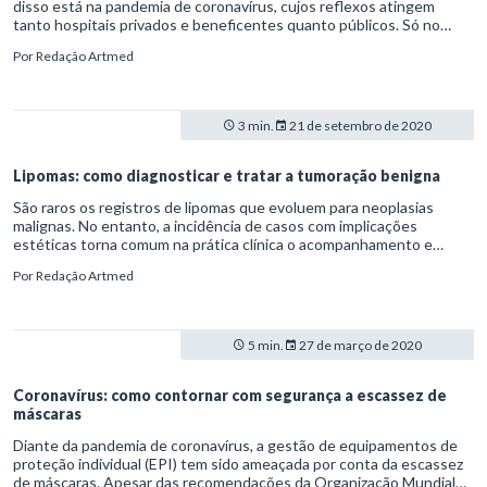
disso está na pandemia de coronavírus, cujos reflexos atingem
tanto hospitais privados e beneficentes quanto públicos. Só no
Sistema Único de Saúde (SUS), a queda no número de cirurgias
Por
Redação Artmed
eletivas, até o fim de agosto, era de 61,4%. As restrições são
causadas, em especial, pela falta de insumos como anestésicos e
leitos, além do risco de contaminação pela Covid-19.
3 min.
21 de setembro de 2020
Lipomas: como diagnosticar e tratar a tumoração benigna
São raros os registros de lipomas que evoluem para neoplasias
malignas. No entanto, a incidência de casos com implicações
estéticas torna comum na prática clínica o acompanhamento e
remoção desses tumores.
Por
Redação Artmed
5 min.
27 de março de 2020
Coronavírus: como contornar com segurança a escassez de
máscaras
Diante da pandemia de coronavírus, a gestão de equipamentos de
proteção individual (EPI) tem sido ameaçada por conta da escassez
de máscaras. Apesar das recomendações da Organização Mundial