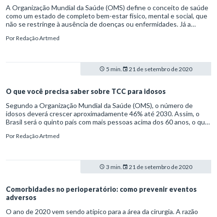
A Organização Mundial da Saúde (OMS) define o conceito de saúde
como um estado de completo bem-estar físico, mental e social, que
não se restringe à ausência de doenças ou enfermidades. Já a
educação é descrita como os processos formativos que se
Por
Redação Artmed
desenvolvem na convivência humana e nas organizações sociais,
segundo a Lei de Diretrizes e Bases da Educação Nacional
(L9.394/96). Uma das funções do enfermeiro, conforme o Conselho
Federal de Enfermagem (COFEN), é exatamente combinar essas
5 min.
21 de setembro de 2020
duas atribuições. O profissional de enfermagem é o responsável
pela prevenção, pelo cuidado e pela manutenção da saúde. Em uma
equipe multidisciplinar, ele é o profissional de saúde mais próximo do
O que você precisa saber sobre TCC para idosos
paciente. Daí a sua importância em esclarecer dúvidas e prestar
Segundo a Organização Mundial da Saúde (OMS), o número de
informações ao paciente. O enfermeiro também desempenha o
idosos deverá crescer aproximadamente 46% até 2030. Assim, o
papel de educar e orientar a população, dentro ou fora do ambiente
Brasil será o quinto país com mais pessoas acima dos 60 anos, o que
hospitalar.
acende importantes sinais de alerta. É junto a esse público, por
Por
Redação Artmed
exemplo, que ocorre a predominância de doenças crônicas não
transmissíveis (DCNT) e a maior exposição à vulnerabilidade social.
3 min.
21 de setembro de 2020
Comorbidades no perioperatório: como prevenir eventos
adversos
O ano de 2020 vem sendo atípico para a área da cirurgia. A razão