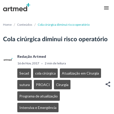
/
/
Home
Conteúdos
Cola cirúrgica diminui risco operatório
Cola cirúrgica diminui risco operatório
Redação Artmed
16 de Nov, 2017
2 min de leitura
•
Secad
cola cirúrgica
Atualização em Cirurgia
sutura
PROACI
Cirurgia
Programa de atualização
Intensiva e Emergência