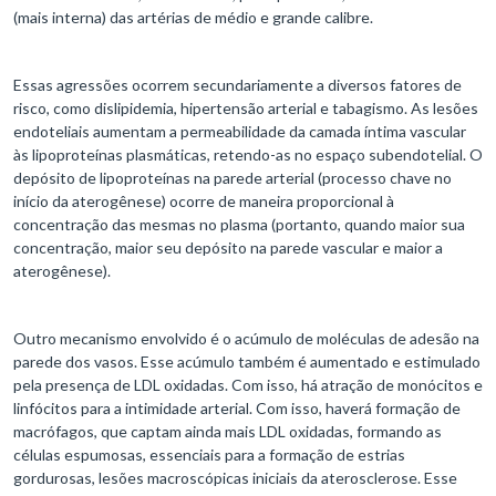
(mais interna) das artérias de médio e grande calibre.
Essas agressões ocorrem secundariamente a diversos fatores de
risco, como dislipidemia, hipertensão arterial e tabagismo. As lesões
endoteliais aumentam a permeabilidade da camada íntima vascular
às lipoproteínas plasmáticas, retendo-as no espaço subendotelial. O
depósito de lipoproteínas na parede arterial (processo chave no
início da aterogênese) ocorre de maneira proporcional à
concentração das mesmas no plasma (portanto, quando maior sua
concentração, maior seu depósito na parede vascular e maior a
aterogênese).
Outro mecanismo envolvido é o acúmulo de moléculas de adesão na
parede dos vasos. Esse acúmulo também é aumentado e estimulado
pela presença de LDL oxidadas. Com isso, há atração de monócitos e
linfócitos para a intimidade arterial. Com isso, haverá formação de
macrófagos, que captam ainda mais LDL oxidadas, formando as
células espumosas, essenciais para a formação de estrias
gordurosas, lesões macroscópicas iniciais da aterosclerose. Esse