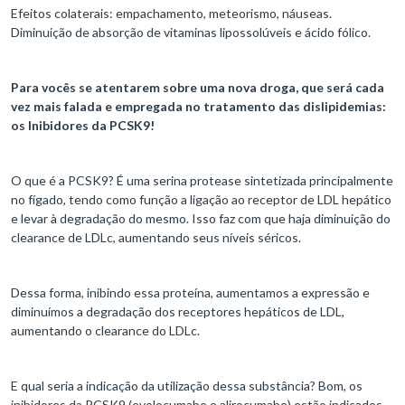
Efeitos colaterais: empachamento, meteorismo, náuseas.
Diminuição de absorção de vitaminas lipossolúveis e ácido fólico.
Para vocês se atentarem sobre uma nova droga, que será cada
vez mais falada e empregada no tratamento das dislipidemias:
os Inibidores da PCSK9!
O que é a PCSK9? É uma serina protease sintetizada principalmente
no fígado, tendo como função a ligação ao receptor de LDL hepático
e levar à degradação do mesmo. Isso faz com que haja diminuição do
clearance de LDLc, aumentando seus níveis séricos.
Dessa forma, inibindo essa proteína, aumentamos a expressão e
diminuímos a degradação dos receptores hepáticos de LDL,
aumentando o clearance do LDLc.
E qual seria a indicação da utilização dessa substância? Bom, os
inibidores da PCSK9 (evolocumabe e alirocumabe) estão indicados