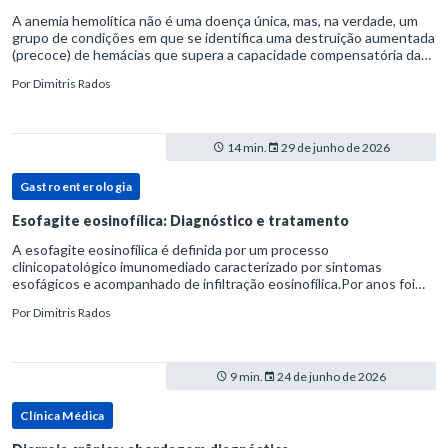
A anemia hemolítica não é uma doença única, mas, na verdade, um
grupo de condições em que se identifica uma destruição aumentada
(precoce) de hemácias que supera a capacidade compensatória da
medula óssea.Como a vida média normal da hemácia é de apro
Por
Dimitris Rados
14 min.
29 de junho de 2026
Gastroenterologia
Esofagite eosinofílica: Diagnóstico e tratamento
A esofagite eosinofílica é definida por um processo
clinicopatológico imunomediado caracterizado por sintomas
esofágicos e acompanhado de infiltração eosinofílica.Por anos foi
considerada uma manifestação dentro do espectro da doença do
Por
Dimitris Rados
refluxo gastr
9 min.
24 de junho de 2026
Clínica Médica