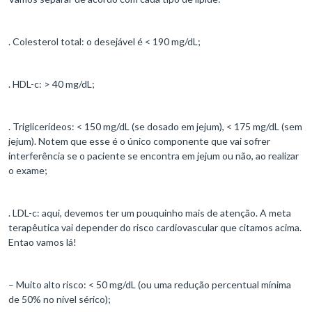
. Colesterol total: o desejável é < 190 mg/dL;
. HDL-c: > 40 mg/dL;
. Triglicerídeos: < 150 mg/dL (se dosado em jejum), < 175 mg/dL (sem
jejum). Notem que esse é o único componente que vai sofrer
interferência se o paciente se encontra em jejum ou não, ao realizar
o exame;
. LDL-c: aqui, devemos ter um pouquinho mais de atenção. A meta
terapêutica vai depender do risco cardiovascular que citamos acima.
Entao vamos lá!
– Muito alto risco: < 50 mg/dL (ou uma redução percentual mínima
de 50% no nível sérico);