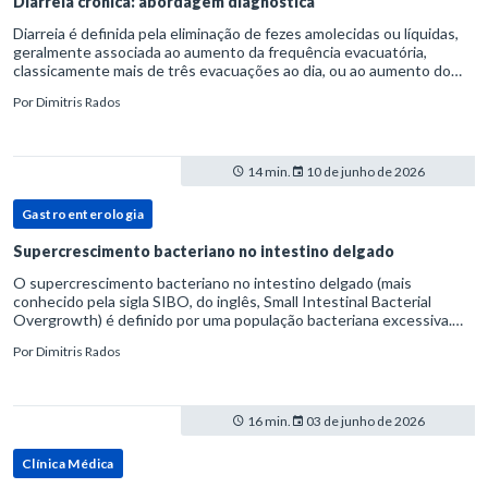
Diarreia crônica: abordagem diagnóstica
Diarreia é definida pela eliminação de fezes amolecidas ou líquidas,
geralmente associada ao aumento da frequência evacuatória,
classicamente mais de três evacuações ao dia, ou ao aumento do
volume fecal.Na prática, a consistência das fezes costuma s
Por
Dimitris Rados
14 min.
10 de junho de 2026
Gastroenterologia
Supercrescimento bacteriano no intestino delgado
O supercrescimento bacteriano no intestino delgado (mais
conhecido pela sigla SIBO, do inglês, Small Intestinal Bacterial
Overgrowth) é definido por uma população bacteriana excessiva.
rata-se de uma forma específica de disbiose do trato digestivo. P
Por
Dimitris Rados
16 min.
03 de junho de 2026
Clínica Médica