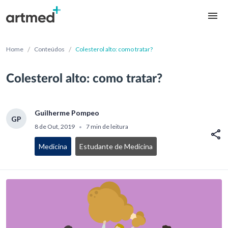
/
/
Home
Conteúdos
Colesterol alto: como tratar?
Colesterol alto: como tratar?
Guilherme Pompeo
GP
8 de Out, 2019
7 min de leitura
•
Medicina
Estudante de Medicina