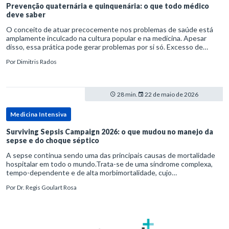
Prevenção quaternária e quinquenária: o que todo médico
deve saber
O conceito de atuar precocemente nos problemas de saúde está
amplamente inculcado na cultura popular e na medicina. Apesar
disso, essa prática pode gerar problemas por si só. Excesso de
diagnósticos e de tratamentos podem advir de prevenção excessiva
Por
Dimitris Rados
28 min.
22 de maio de 2026
Medicina Intensiva
Surviving Sepsis Campaign 2026: o que mudou no manejo da
sepse e do choque séptico
A sepse continua sendo uma das principais causas de mortalidade
hospitalar em todo o mundo.Trata-se de uma síndrome complexa,
tempo-dependente e de alta morbimortalidade, cujo
reconhecimento precoce e manejo estruturado são determinantes
Por
Dr. Regis Goulart Rosa
para o desfe