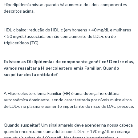
Hiperlipidemia mista: quando há aumento dos dois componentes
descritos acima.
HDL-c baixo: redução do HDL-c (em homens < 40 mg/dL e mulheres
< 50 mg/dL) associada ou não com aumento do LDL-c ou de
triglicerídeos (TG).
Existem as Dislipidemias de componente genético! Dentre elas,
vamos ressaltar a Hipercolesterolemia Familiar. Quando
suspeitar desta entidade?
A Hipercolesterolemia Familiar (HF) é uma doença hereditária
autossômica dominante, sendo caracterizada por níveis muito altos
de LDL-c no plasma e aumento importante do risco de DAC precoce.
Quando suspeitar? Um sinal amarelo deve acender na nossa cabeça
quando encontramos um adulto com LDL-c > 190 mg/dL ou criança
com níveis acima de 160 mg/dL. Nas formas homozigóticas, o