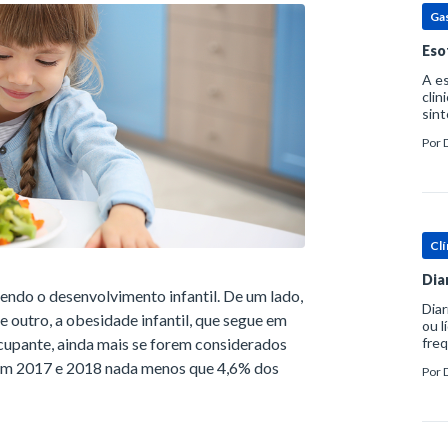
Ga
Eso
A es
clin
sint
eosi
Por
dent
Clí
Dia
vendo o desenvolvimento infantil. De um lado,
Diar
De outro, a obesidade infantil, que segue em
ou l
cupante, ainda mais se forem considerados
freq
evac
 em 2017 e 2018 nada menos que 4,6% dos
Por
prát