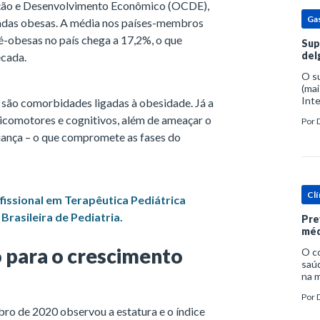
ção e Desenvolvimento Econômico (OCDE),
Ga
radas obesas. A média nos países-membros
é-obesas no país chega a 17,2%, o que
Sup
del
écada.
O s
(mai
Inte
são comorbidades ligadas à obesidade. Já a
popu
icomotores e cognitivos, além de ameaçar o
Por
espe
ança – o que compromete as fases do
Clí
fissional em Terapêutica Pediátrica
rasileira de Pediatria.
Pre
méd
o para o crescimento
O c
saúd
na m
prob
Por
tra
o de 2020 observou a estatura e o índice