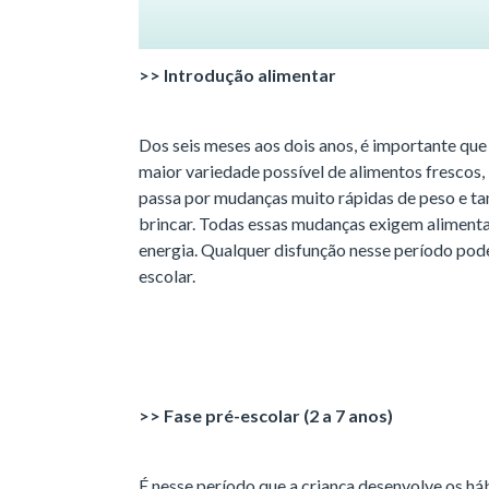
>> Introdução alimentar
Dos seis meses aos dois anos, é importante que 
maior variedade possível de alimentos frescos, i
passa por mudanças muito rápidas de peso e ta
brincar. Todas essas mudanças exigem aliment
energia. Qualquer disfunção nesse período po
escolar.
>> Fase pré-escolar (2 a 7 anos)
É nesse período que a criança desenvolve os há