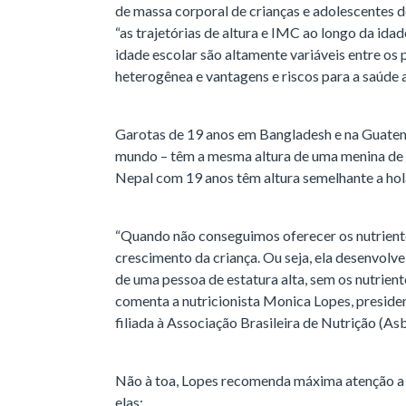
de massa corporal de crianças e adolescentes de
“as trajetórias de altura e IMC ao longo da ida
idade escolar são altamente variáveis ​​entre os 
heterogênea e vantagens e riscos para a saúde a
Garotas de 19 anos em Bangladesh e na Guatem
mundo – têm a mesma altura de uma menina de 
Nepal com 19 anos têm altura semelhante a hol
“Quando não conseguimos oferecer os nutrientes
crescimento da criança. Ou seja, ela desenvolv
de uma pessoa de estatura alta, sem os nutrient
comenta a nutricionista Monica Lopes, preside
filiada à Associação Brasileira de Nutrição (Asb
Não à toa, Lopes recomenda máxima atenção a c
elas: