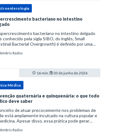
stroenterologia
ercrescimento bacteriano no intestino
gado
upercrescimento bacteriano no intestino delgado
s conhecido pela sigla SIBO, do inglês, Small
stinal Bacterial Overgrowth) é definido por uma
lação bacteriana excessiva. rata-se de uma forma
Dimitris Rados
cífica de disbiose do trato digestivo. P
16 min.
03 de junho de 2026
nica Médica
venção quaternária e quinquenária: o que todo
ico deve saber
onceito de atuar precocemente nos problemas de
e está amplamente inculcado na cultura popular e
edicina. Apesar disso, essa prática pode gerar
lemas por si só. Excesso de diagnósticos e de
Dimitris Rados
tamentos podem advir de prevenção excessiva