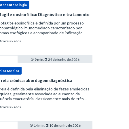
stroenterologia
fagite eosinofílica: Diagnóstico e tratamento
ofagite eosinofílica é definida por um processo
icopatológico imunomediado caracterizado por
omas esofágicos e acompanhado de infiltração
nofílica.Por anos foi considerada uma manifestação
Dimitris Rados
ro do espectro da doença do refluxo gastr
9 min.
24 de junho de 2026
nica Médica
rreia crônica: abordagem diagnóstica
reia é definida pela eliminação de fezes amolecidas
íquidas, geralmente associada ao aumento da
uência evacuatória, classicamente mais de três
uações ao dia, ou ao aumento do volume fecal.Na
Dimitris Rados
ica, a consistência das fezes costuma s
14 min.
10 de junho de 2026