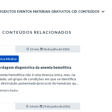
PRODUTOS
EVENTOS
MATERIAIS GRATUITOS
CID
CONTEÚDOS
CONTEÚDOS RELACIONADOS
12 min.
06 de julho de 2026
nica Médica
rdagem diagnóstica da anemia hemolítica
emia hemolítica não é uma doença única, mas, na
ade, um grupo de condições em que se identifica
 destruição aumentada (precoce) de hemácias que
era a capacidade compensatória da medula
Dimitris Rados
a.Como a vida média normal da hemácia é de apro
14 min.
29 de junho de 2026