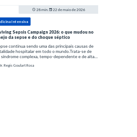
28 min.
22 de maio de 2026
dicina Intensiva
viving Sepsis Campaign 2026: o que mudou no
ejo da sepse e do choque séptico
pse continua sendo uma das principais causas de
alidade hospitalar em todo o mundo.Trata-se de
 síndrome complexa, tempo-dependente e de alta
bimortalidade, cujo reconhecimento precoce e
r. Regis Goulart Rosa
ejo estruturado são determinantes para o desfe