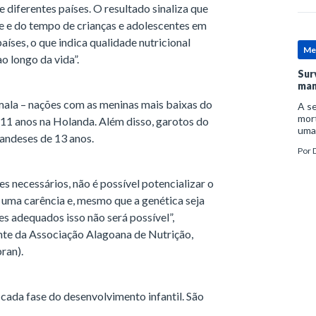
 diferentes países. O resultado sinaliza que
de e do tempo de crianças e adolescentes em
países, o que indica qualidade nutricional
Me
o longo da vida”.
Sur
man
ala – nações com as meninas mais baixas do
A se
mort
11 anos na Holanda. Além disso, garotos do
uma
andeses de 13 anos.
mor
Por
D
man
 necessários, não é possível potencializar o
e uma carência e, mesmo que a genética seja
es adequados isso não será possível”,
nte da Associação Alagoana de Nutrição,
ran).
ada fase do desenvolvimento infantil. São