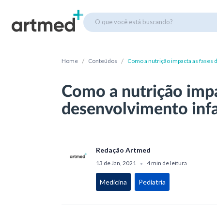
O que você está buscando?
/
/
Home
Conteúdos
Como a nutrição impacta as fases 
Como a nutrição impa
desenvolvimento infa
Redação Artmed
13 de Jan, 2021
4 min de leitura
•
Medicina
Pediatria