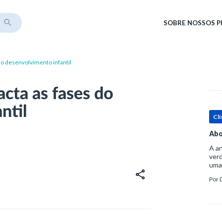
SOBRE
NOSSOS 
do desenvolvimento infantil
cta as fases do
ntil
Clí
Abo
A an
verd
uma
sup
Por
ósse