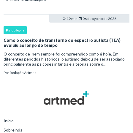
19 min.
06 de agosto de 2026
Psicologia
Como o conceito de transtorno do espectro autista (TEA)
evoluiu ao longo do tempo
O conceito de nem sempre foi compreendido como é hoje. Em
diferentes períodos históricos, o autismo deixou de ser associado
principalmente às psicoses infantis e a teorias sobre o
desenvolvimento humano para ser reconhecido como um
Por
Redação Artmed
transtorno do des
Início
Sobre nós