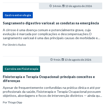
14 min.
13 de agosto de 2026
Gastroenterologia
Sangramento digestivo variceal: as condutas na emergência
A cirrose é uma doença comum e potencialmente grave, cuja
evolução é marcada por complicações e descompensações.O
sangramento variceal é uma das principais causas de morbidade e
mortalidade para pessoas com cirrose.Ele é causado pela
Por
Dimitris Rados
hipertensão port
9 min.
13 de agosto de 2026
Carreira em Fisioterapia
Fisioterapia e Terapia Ocupacional: principais conceitos e
diferenças
Apesar de frequentemente confundidas na prática clínica e até por
profissionais da saúde, Fisioterapia e Terapia Ocupacional possuem
objetivos, abordagens e focos de intervenção distintos — ainda que
complementares. Entender essas diferenças é essenc
Por
Thiago Dipp