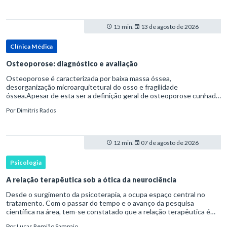
15 min.
13 de agosto de 2026
Clínica Médica
Osteoporose: diagnóstico e avaliação
Osteoporose é caracterizada por baixa massa óssea,
desorganização microarquitetural do osso e fragilidade
óssea.Apesar de esta ser a definição geral de osteoporose cunhada
pela Organização Mundial da Saúde, ela tem um enfoque
Por
Dimitris Rados
patofisiológico, e não c
12 min.
07 de agosto de 2026
Psicologia
A relação terapêutica sob a ótica da neurociência
Desde o surgimento da psicoterapia, a ocupa espaço central no
tratamento. Com o passar do tempo e o avanço da pesquisa
científica na área, tem-se constatado que a relação terapêutica é
um dos principais mecanismos associados à mudança, sendo consist
Por
Lucas Remião Sampaio