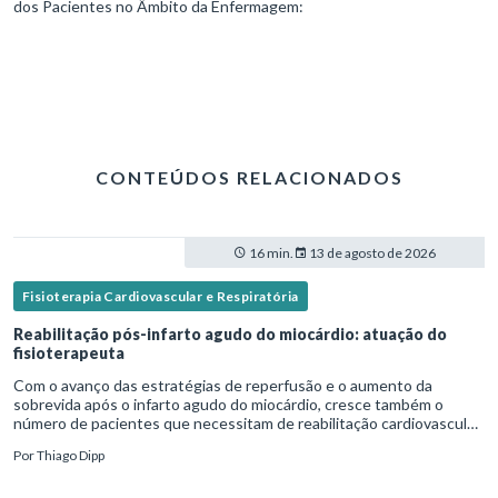
dos Pacientes no Âmbito da Enfermagem:
CONTEÚDOS RELACIONADOS
16 min.
13 de agosto de 2026
Fisioterapia Cardiovascular e Respiratória
Reabilitação pós-infarto agudo do miocárdio: atuação do
fisioterapeuta
Com o avanço das estratégias de reperfusão e o aumento da
sobrevida após o infarto agudo do miocárdio, cresce também o
número de pacientes que necessitam de reabilitação cardiovascular
estruturada.Nesse contexto, o fisioterapeuta assume um papel estr
Por
Thiago Dipp