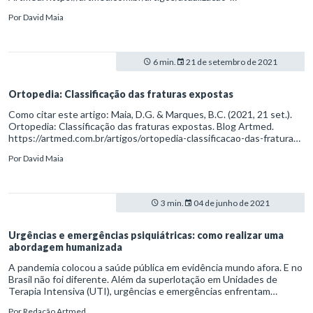
antibioticoprofilaxia-para-fraturas-expostas
Por
David Maia
6 min.
21 de setembro de 2021
Ortopedia: Classificação das fraturas expostas
Como citar este artigo: Maia, D.G. & Marques, B.C. (2021, 21 set.).
Ortopedia: Classificação das fraturas expostas. Blog Artmed.
https://artmed.com.br/artigos/ortopedia-classificacao-das-fraturas-
expostas
Por
David Maia
3 min.
04 de junho de 2021
Urgências e emergências psiquiátricas: como realizar uma
abordagem humanizada
A pandemia colocou a saúde pública em evidência mundo afora. E no
Brasil não foi diferente. Além da superlotação em Unidades de
Terapia Intensiva (UTI), urgências e emergências enfrentam
sobrecarga, inclusive para estabelecer a triagem de possíveis
Por
Redação Artmed