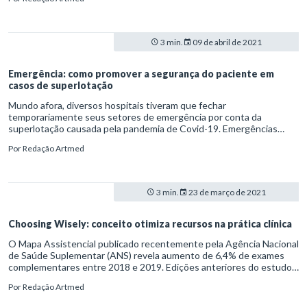
infectados. Problemas assim, vale ressaltar, somam-se às demandas
tradicionais das instituições.
3 min.
09 de abril de 2021
Emergência: como promover a segurança do paciente em
casos de superlotação
Mundo afora, diversos hospitais tiveram que fechar
temporariamente seus setores de emergência por conta da
superlotação causada pela pandemia de Covid-19. Emergências
lotadas, como se sabe, provocam a redução do acesso ao pronto-
Por
Redação Artmed
atendimento e impactam negativamente a assistência ao paciente.
O problema atual, aliás, afeta tanto o serviço público quanto o
privado.
3 min.
23 de março de 2021
Choosing Wisely: conceito otimiza recursos na prática clínica
O Mapa Assistencial publicado recentemente pela Agência Nacional
de Saúde Suplementar (ANS) revela aumento de 6,4% de exames
complementares entre 2018 e 2019. Edições anteriores do estudo
apontavam o Brasil com índices de realização de ressonâncias
Por
Redação Artmed
magnéticas superiores até mesmo aos de países-membros da
Organização para a Cooperação e Desenvolvimento Econômico