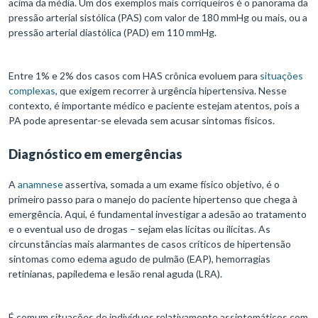
acima da média. Um dos exemplos mais corriqueiros é o panorama da
pressão arterial sistólica (PAS) com valor de 180 mmHg ou mais, ou a
pressão arterial diastólica (PAD) em 110 mmHg.
Entre 1% e 2% dos casos com HAS crônica evoluem para
situações
complexas
, que exigem recorrer à urgência hipertensiva. Nesse
contexto, é importante médico e paciente estejam atentos, pois a
PA pode apresentar-se elevada sem acusar sintomas físicos.
Diagnóstico em emergências
A
anamnese
assertiva, somada a um exame físico objetivo, é o
primeiro passo para o manejo do paciente hipertenso que chega à
emergência. Aqui, é fundamental investigar a adesão ao tratamento
e o eventual uso de drogas – sejam elas lícitas ou ilícitas. As
circunstâncias mais alarmantes de casos críticos de hipertensão
sintomas como edema agudo de pulmão (EAP), hemorragias
retinianas, papiledema e lesão renal aguda (LRA).
É comum situações de indivíduos relativamente assintomáticos com