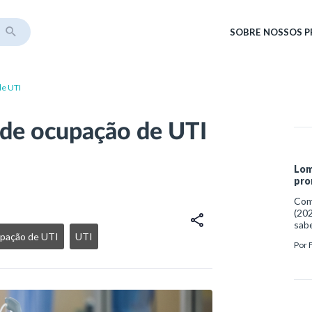
SOBRE
NOSSOS 
de UTI
 de ocupação de UTI
Lom
pro
Como
(202
sabe
upação de UTI
UTI
http
Por
med