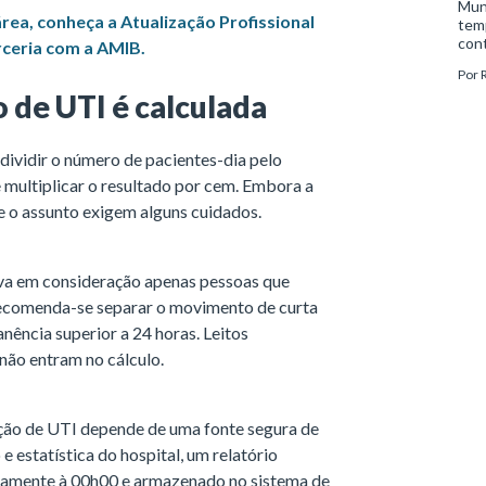
Mund
ea, conheça a Atualização Profissional
tem
con
rceria com a AMIB.
Covi
Por
pro
 de UTI é calculada
e im
prob
quan
 dividir o número de pacientes-dia pelo
e multiplicar o resultado por cem. Embora a
e o assunto exigem alguns cuidados.
eva em consideração apenas pessoas que
 recomenda-se separar o movimento de curta
ência superior a 24 horas. Leitos
ão entram no cálculo.
ação de UTI depende de uma fonte segura de
e estatística do hospital, um relatório
riamente à 00h00 e armazenado no sistema de