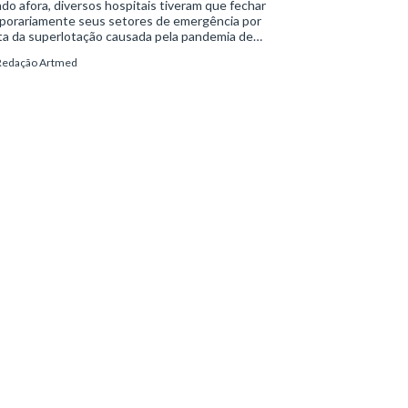
o afora, diversos hospitais tiveram que fechar
porariamente seus setores de emergência por
ta da superlotação causada pela pandemia de
d-19. Emergências lotadas, como se sabe,
Redação Artmed
vocam a redução do acesso ao pronto-atendimento
pactam negativamente a assistência ao paciente. O
lema atual, aliás, afeta tanto o serviço público
to o privado.