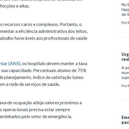
No B
ecções e altas.
hipe
de S
Bras
Por
s recursos caros e complexos. Portanto, o
reve
hipe
entar a eficiência administrativa dos leitos,
abalho favoráveis aos profissionais de saúde
Urg
rea
ntar (ANS)
, os hospitais devem manter a taxa
A pa
 sua capacidade. Percentuais abaixo de 75%
mund
de planejamento, índice de satisfação baixo
supe
urg
com a rede de serviços de saúde.
Por
incl
infe
às d
taxa de ocupação atinja valores próximos a
s operacionais precisa estar sempre
aminhados pelo setor de emergência.
Eme
pac