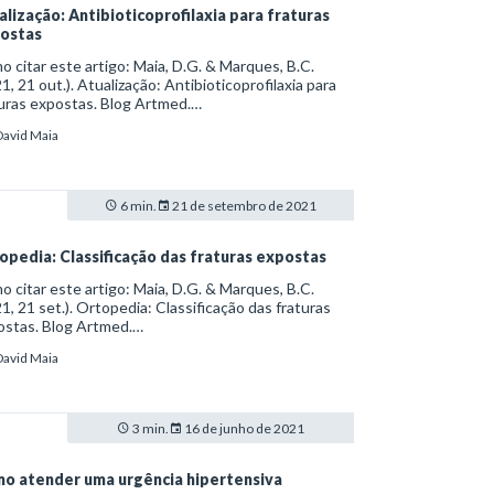
alização: Antibioticoprofilaxia para fraturas
ostas
 citar este artigo: Maia, D.G. & Marques, B.C.
1, 21 out.). Atualização: Antibioticoprofilaxia para
uras expostas. Blog Artmed.
s://artmed.com.br/artigos/atualizacao-
David Maia
bioticoprofilaxia-para-fraturas-expostas
6 min.
21 de setembro de 2021
opedia: Classificação das fraturas expostas
 citar este artigo: Maia, D.G. & Marques, B.C.
1, 21 set.). Ortopedia: Classificação das fraturas
ostas. Blog Artmed.
s://artmed.com.br/artigos/ortopedia-classificacao-
David Maia
-fraturas-expostas
3 min.
16 de junho de 2021
o atender uma urgência hipertensiva