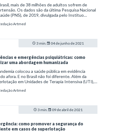
rasil, mais de 38 milhões de adultos sofrem de
rtensão. Os dados são da última Pesquisa Nacional
aúde (PNS), de 2019, divulgada pelo Instituo
ileiro de Geografia e Estatística (IBGE). O estudo e
Redação Artmed
la, ainda, um aumento preocupante de casos de
rtensão arterial sistêmica (HAS) de casos severos.
3 min.
04 de junho de 2021
ências e emergências psiquiátricas: como
lizar uma abordagem humanizada
ndemia colocou a saúde pública em evidência
o afora. E no Brasil não foi diferente. Além da
rlotação em Unidades de Terapia Intensiva (UTI),
ências e emergências enfrentam sobrecarga,
Redação Artmed
usive para estabelecer a triagem de possíveis
ctados. Problemas assim, vale ressaltar, somam-se
emandas tradicionais das instituições.
3 min.
09 de abril de 2021
rgência: como promover a segurança do
iente em casos de superlotação