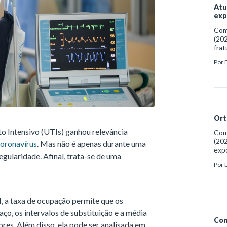
Atu
exp
Como
(202
frat
http
Por
anti
Ort
o Intensivo (UTIs) ganhou relevância
Como
(202
coronavírus
. Mas não é apenas durante uma
exp
ularidade. Afinal, trata-se de uma
http
Por
das
, a taxa de ocupação permite que os
aço, os intervalos de substituição e a média
Com
ores. Além disso, ela pode ser analisada em