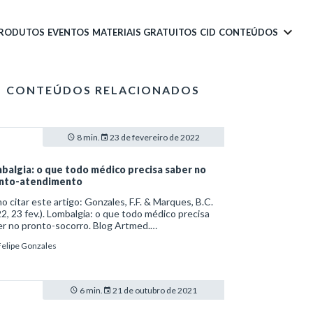
PRODUTOS
EVENTOS
MATERIAIS GRATUITOS
CID
CONTEÚDOS
CONTEÚDOS RELACIONADOS
8 min.
23 de fevereiro de 2022
balgia: o que todo médico precisa saber no
nto-atendimento
 citar este artigo: Gonzales, F.F. & Marques, B.C.
2, 23 fev.). Lombalgia: o que todo médico precisa
r no pronto-socorro. Blog Artmed.
s://artmed.com.br/artigos/lombalgia-o-que-todo-
Felipe Gonzales
ico-precisa-saber-no-pronto-atendimento
6 min.
21 de outubro de 2021