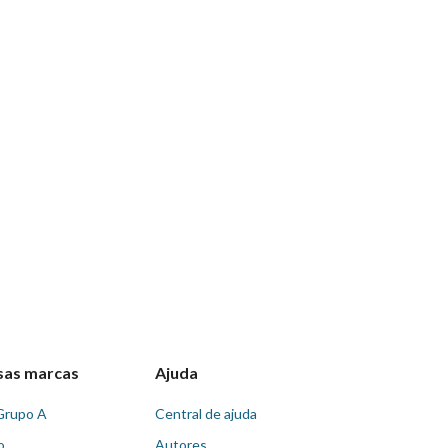
sas marcas
Ajuda
Grupo A
Central de ajuda
o
Autores