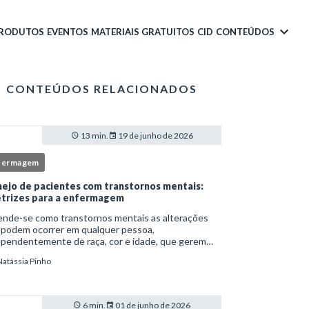
PRODUTOS
EVENTOS
MATERIAIS GRATUITOS
CID
CONTEÚDOS
CONTEÚDOS RELACIONADOS
13 min.
19 de junho de 2026
fermagem
ejo de pacientes com transtornos mentais:
etrizes para a enfermagem
ende-se como transtornos mentais as alterações
 podem ocorrer em qualquer pessoa,
ependentemente de raça, cor e idade, que gerem
imento e comprometem a vida social, física e laboral
Natássia Pinho
ndivíduo.Por isso, os transtornos psiquiátricos rep
6 min.
01 de junho de 2026