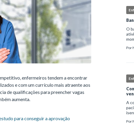
En
Ban
O b
ativ
mome
higi
Por
deta
mpetitivo, enfermeiros tendem a encontrar
En
lizados e com um currículo mais atraente aos
Com
ncia de qualificações para preencher vagas
ven
ambém aumenta.
A c
paci
isen
infe
estudo para conseguir a aprovação
Por
nec
exc