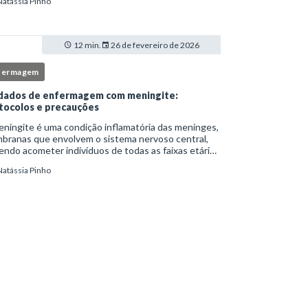
Natássia Pinho
itucionais e atuação criteriosa da equipe de
ermag
12 min.
26 de fevereiro de 2026
fermagem
dados de enfermagem com meningite:
tocolos e precauções
ningite é uma condição inflamatória das meninges,
branas que envolvem o sistema nervoso central,
ndo acometer indivíduos de todas as faixas etárias
resentar evolução clínica variável, desde quadros
Natássia Pinho
limitados até situações de extrem