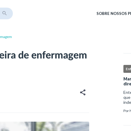
SOBRE
NOSSOS 
ermagem
reira de enfermagem
En
Man
dir
Ent
que
ind
sofr
Por
do i