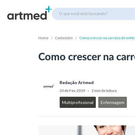
O que você está buscando?
/
/
Home
Conteúdos
Como crescer na carreira de enf
Como crescer na car
Redação Artmed
20 de Fev, 2019
2 min de leitura
•
Multiprofissional
Enfermagem