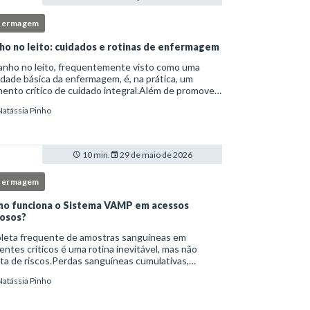
fermagem
ho no leito: cuidados e rotinas de enfermagem
anho no leito, frequentemente visto como uma
idade básica da enfermagem, é, na prática, um
nto crítico de cuidado integral.Além de promover
ene, essa intervenção permite avaliação clínica
Natássia Pinho
lhada, prevenção de complicações e fortalec
10 min.
29 de maio de 2026
fermagem
o funciona o Sistema VAMP em acessos
osos?
oleta frequente de amostras sanguíneas em
entes críticos é uma rotina inevitável, mas não
ta de riscos.Perdas sanguíneas cumulativas,
cções relacionadas ao cateter, dor repetida,
Natássia Pinho
essidade de múltiplas punções e manipulação
essiva