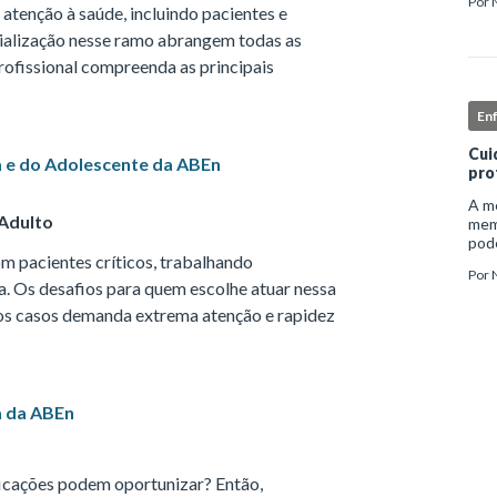
Por
inst
atenção à saúde, incluindo pacientes e
enf
ecialização nesse ramo abrangem todas as
profissional compreenda as principais
En
Cui
a e do Adolescente da ABEn
pro
A me
Adulto
mem
pode
om pacientes críticos, trabalhando
e ap
Por
auto
a. Os desafios para quem escolhe atuar nessa
 dos casos demanda extrema atenção e rapidez
a da ABEn
ificações podem oportunizar? Então,