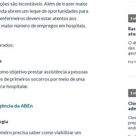
ções são incontáveis. Além de trazer maior
 ainda abrem um leque de oportunidades para
e enfermeiros devem estar atentos aos
En
 maior número de empregos em hospitais.
Ras
atu
O d
urados:
das 
gest
comp
a
Por
iden
mo objetivo prestar assistência a pessoas
es de primeiros socorros por meio de uma
ra-hospitalar.
En
Clo
gência da ABEn
adm
Clas
ogia
prep
end
ermeiro precisa saber como viabilizar um
apro