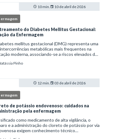
10 min.
10 de abril de 2026
fermagem
treamento do Diabetes Mellitus Gestacional:
ação da Enfermagem
iabetes mellitus gestacional (DMG) representa uma
intercorrências metabólicas mais frequentes na
ação moderna, associando-se a riscos elevados de
licações para a mãe e o feto quando não
Natássia Pinho
tificado precocemente.Neste cenário, o enferm
12 min.
03 de abril de 2026
fermagem
reto de potássio endovenoso: cuidados na
inistração pela enfermagem
sificado como medicamento de alta vigilância, o
aro e a administração do cloreto de potássio por via
ovenosa exigem conhecimento técnico
fundado, atenção rigorosa aos protocolos