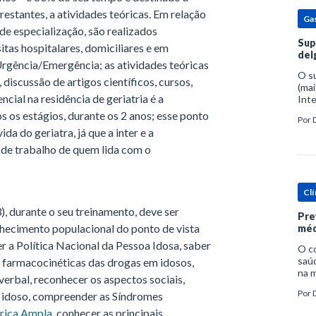
estantes, a atividades teóricas. Em relação
Ga
de especialização, são realizados
Sup
tas hospitalares, domiciliares e em
del
 Urgência/Emergência; as atividades teóricas
O s
discussão de artigos científicos, cursos,
(mai
cial na residência de geriatria é a
Inte
popu
s os estágios, durante os 2 anos; esse ponto
Por
espe
da do geriatra, já que a inter e a
 de trabalho de quem lida com o
Clí
, durante o seu treinamento, deve ser
Pre
hecimento populacional do ponto de vista
méd
er a Política Nacional da Pessoa Idosa, saber
O c
saúd
 farmacocinéticas das drogas em idosos,
na m
erbal, reconhecer os aspectos sociais,
prob
Por
do idoso, compreender as Síndromes
tra
trica Ampla
, conhecer as principais