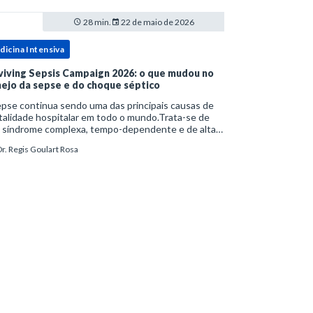
28 min.
22 de maio de 2026
dicina Intensiva
viving Sepsis Campaign 2026: o que mudou no
ejo da sepse e do choque séptico
pse continua sendo uma das principais causas de
alidade hospitalar em todo o mundo.Trata-se de
 síndrome complexa, tempo-dependente e de alta
bimortalidade, cujo reconhecimento precoce e
r. Regis Goulart Rosa
ejo estruturado são determinantes para o desfe