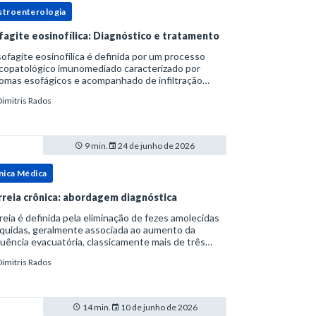
stroenterologia
fagite eosinofílica: Diagnóstico e tratamento
ofagite eosinofílica é definida por um processo
icopatológico imunomediado caracterizado por
omas esofágicos e acompanhado de infiltração
nofílica.Por anos foi considerada uma manifestação
Dimitris Rados
ro do espectro da doença do refluxo gastr
9 min.
24 de junho de 2026
nica Médica
rreia crônica: abordagem diagnóstica
reia é definida pela eliminação de fezes amolecidas
íquidas, geralmente associada ao aumento da
uência evacuatória, classicamente mais de três
uações ao dia, ou ao aumento do volume fecal.Na
Dimitris Rados
ica, a consistência das fezes costuma s
14 min.
10 de junho de 2026