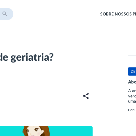
SOBRE
NOSSOS 
e geriatria?
Clí
Abo
A an
verd
uma
sup
Por
ósse