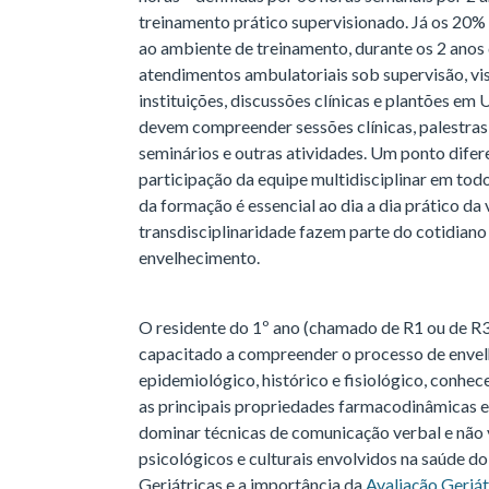
treinamento prático supervisionado. Já os 20% r
ao ambiente de treinamento, durante os 2 anos 
atendimentos ambulatoriais sob supervisão, visi
instituições, discussões clínicas e plantões em
devem compreender sessões clínicas, palestras, 
seminários e outras atividades. Um ponto diferen
participação da equipe multidisciplinar em todo
da formação é essencial ao dia a dia prático da vi
transdisciplinaridade fazem parte do cotidiano
envelhecimento.
O residente do 1º ano (chamado de R1 ou de R3)
capacitado a compreender o processo de envel
epidemiológico, histórico e fisiológico, conhec
as principais propriedades farmacodinâmicas e
dominar técnicas de comunicação verbal e não v
psicológicos e culturais envolvidos na saúde 
Geriátricas e a importância da
Avaliação Geriá