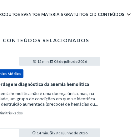
PRODUTOS
EVENTOS
MATERIAIS GRATUITOS
CID
CONTEÚDOS
CONTEÚDOS RELACIONADOS
12 min.
06 de julho de 2026
nica Médica
rdagem diagnóstica da anemia hemolítica
emia hemolítica não é uma doença única, mas, na
ade, um grupo de condições em que se identifica
 destruição aumentada (precoce) de hemácias que
era a capacidade compensatória da medula
Dimitris Rados
a.Como a vida média normal da hemácia é de apro
14 min.
29 de junho de 2026