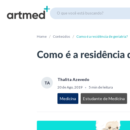
O que você está buscando?
/
/
Home
Conteúdos
Como é a residência de geriatria?
Como é a residência d
Thalita Azevedo
TA
20 de Ago, 2019
5 min de leitura
•
Medicina
Estudante de Medicina