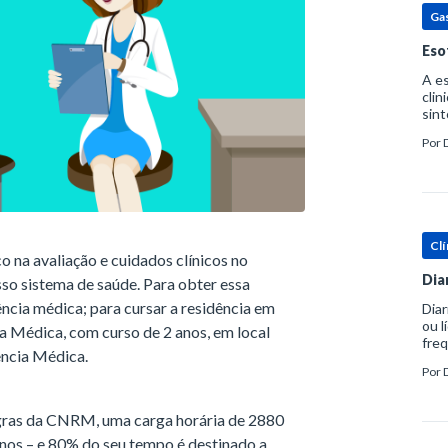
Ga
Eso
A es
clin
sint
eosi
Por
dent
Clí
o na avaliação e cuidados clínicos no
Dia
so sistema de saúde. Para obter essa
ência médica; para cursar a residência em
Diar
ou l
ica Médica, com curso de 2 anos, em local
freq
ência Médica.
evac
Por
prát
gras da CNRM, uma carga horária de 2880
anos – e 80% do seu tempo é destinado a