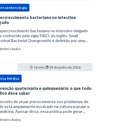
stroenterologia
ercrescimento bacteriano no intestino
gado
upercrescimento bacteriano no intestino delgado
s conhecido pela sigla SIBO, do inglês, Small
stinal Bacterial Overgrowth) é definido por uma
lação bacteriana excessiva. rata-se de uma forma
Dimitris Rados
cífica de disbiose do trato digestivo. P
16 min.
03 de junho de 2026
nica Médica
venção quaternária e quinquenária: o que todo
ico deve saber
onceito de atuar precocemente nos problemas de
e está amplamente inculcado na cultura popular e
edicina. Apesar disso, essa prática pode gerar
lemas por si só. Excesso de diagnósticos e de
Dimitris Rados
tamentos podem advir de prevenção excessiva