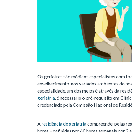
Os geriatras são médicos especialistas com foc
envelhecimento, nos variados ambientes do nos
especialidade, um dos meios é através da resid
geriatria
, é necessário o pré-requisito em Clín
credenciado pela Comissão Nacional de Resid
A
residência de geriatria
compreende, pelas re
horas – definidas por 60 horas semanais por 2 