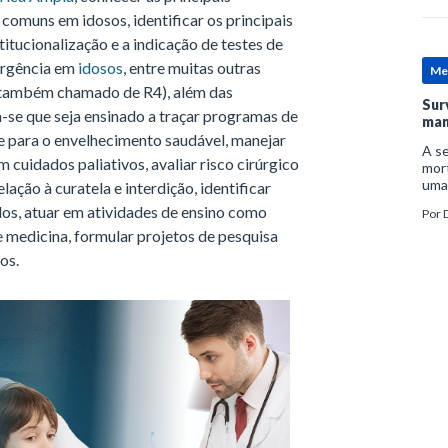
comuns em idosos, identificar os principais
titucionalização e a indicação de testes de
ergência em
idosos
, entre muitas outras
Me
ou também chamado de R4), além das
Sur
-se que seja ensinado a traçar programas de
man
e para o envelhecimento saudável, manejar
A se
 cuidados paliativos, avaliar risco cirúrgico
mort
uma
lação à curatela e interdição, identificar
mor
-los, atuar em atividades de ensino como
Por
D
man
 medicina, formular projetos de pesquisa
os.