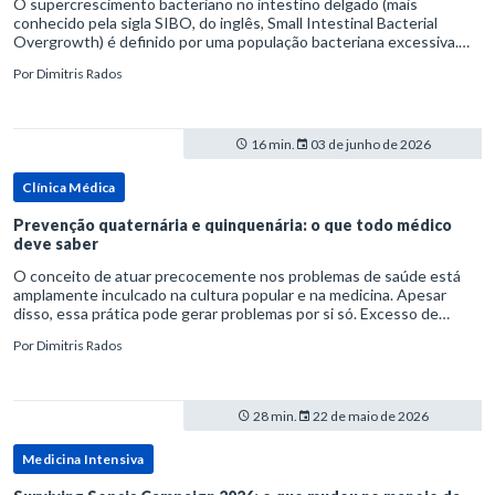
O supercrescimento bacteriano no intestino delgado (mais
conhecido pela sigla SIBO, do inglês, Small Intestinal Bacterial
Overgrowth) é definido por uma população bacteriana excessiva.
rata-se de uma forma específica de disbiose do trato digestivo. P
Por
Dimitris Rados
16 min.
03 de junho de 2026
Clínica Médica
Prevenção quaternária e quinquenária: o que todo médico
deve saber
O conceito de atuar precocemente nos problemas de saúde está
amplamente inculcado na cultura popular e na medicina. Apesar
disso, essa prática pode gerar problemas por si só. Excesso de
diagnósticos e de tratamentos podem advir de prevenção excessiva
Por
Dimitris Rados
28 min.
22 de maio de 2026
Medicina Intensiva