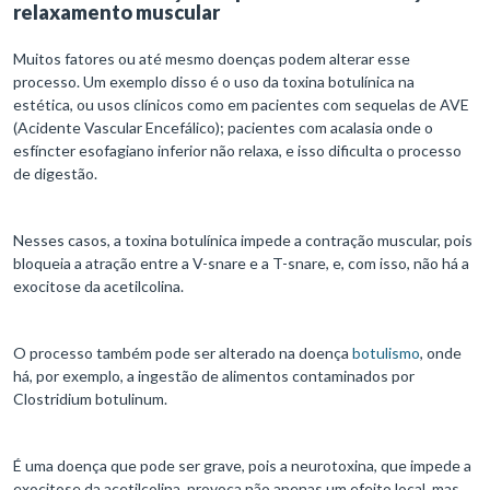
relaxamento muscular
Muitos fatores ou até mesmo doenças podem alterar esse
processo. Um exemplo disso é o uso da toxina botulínica na
estética, ou usos clínicos como em pacientes com sequelas de AVE
(Acidente Vascular Encefálico); pacientes com acalasia onde o
esfíncter esofagiano inferior não relaxa, e isso dificulta o processo
de digestão.
Nesses casos, a toxina botulínica impede a contração muscular, pois
bloqueia a atração entre a V-snare e a T-snare, e, com isso, não há a
exocitose da acetilcolina.
O processo também pode ser alterado na doença
botulismo
, onde
há, por exemplo, a ingestão de alimentos contaminados por
Clostridium botulinum.
É uma doença que pode ser grave, pois a neurotoxina, que impede a
exocitose da acetilcolina, provoca não apenas um efeito local, mas