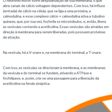
O neurônio motor sofre despolarização de sua membrana, o que
abre canais de cálcio voltagem-dependentes. Com isso, há influxo
(entrada) de cálcio na célula, que se liga a uma proteína, a
calmodulina, e esse complexo cálcio + calmodulina ativa a tubulino
quinase, que, por sua vez, fosforila os microtúbulos, e, então, libera
as vesículas contendo a acetilcolina. Essas vesículas são atraídas em
direção à membrana para serem liberadas, pois possuem proteínas
de atração.
Na vesícula, há a V-snare e, na membrana do terminal, a T-snare.
Com isso, as vesículas se direcionam à membrana, e as membranas
da vesícula e do terminal se fundem, ativando a ATPase e
fosfolipase, e, assim, cria-se uma passagem para a liberação da
acetilcolina na fenda sináptica.