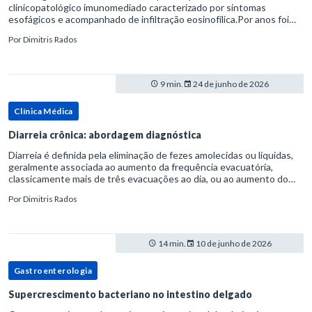
clinicopatológico imunomediado caracterizado por sintomas
esofágicos e acompanhado de infiltração eosinofílica.Por anos foi
considerada uma manifestação dentro do espectro da doença do
Por
Dimitris Rados
refluxo gastr
9 min.
24 de junho de 2026
Clínica Médica
Diarreia crônica: abordagem diagnóstica
Diarreia é definida pela eliminação de fezes amolecidas ou líquidas,
geralmente associada ao aumento da frequência evacuatória,
classicamente mais de três evacuações ao dia, ou ao aumento do
volume fecal.Na prática, a consistência das fezes costuma s
Por
Dimitris Rados
14 min.
10 de junho de 2026
Gastroenterologia
Supercrescimento bacteriano no intestino delgado