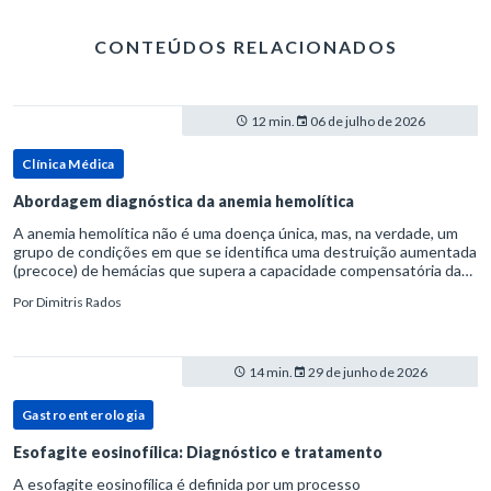
CONTEÚDOS RELACIONADOS
12 min.
06 de julho de 2026
Clínica Médica
Abordagem diagnóstica da anemia hemolítica
A anemia hemolítica não é uma doença única, mas, na verdade, um
grupo de condições em que se identifica uma destruição aumentada
(precoce) de hemácias que supera a capacidade compensatória da
medula óssea.Como a vida média normal da hemácia é de apro
Por
Dimitris Rados
14 min.
29 de junho de 2026
Gastroenterologia
Esofagite eosinofílica: Diagnóstico e tratamento
A esofagite eosinofílica é definida por um processo