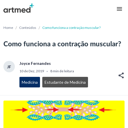
/
/
Home
Conteúdos
Como funciona a contração muscular?
Como funciona a contração muscular?
Joyce Fernandes
JF
10 de Dez, 2019
8 min de leitura
•
Medicina
Estudante de Medicina