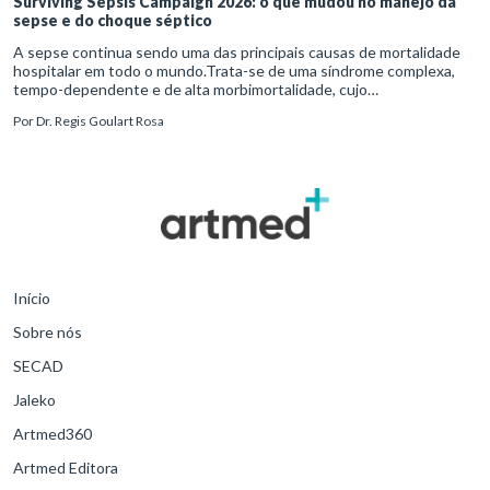
Surviving Sepsis Campaign 2026: o que mudou no manejo da
sepse e do choque séptico
A sepse continua sendo uma das principais causas de mortalidade
hospitalar em todo o mundo.Trata-se de uma síndrome complexa,
tempo-dependente e de alta morbimortalidade, cujo
reconhecimento precoce e manejo estruturado são determinantes
Por
Dr. Regis Goulart Rosa
para o desfe
Início
Sobre nós
SECAD
Jaleko
Artmed360
Artmed Editora