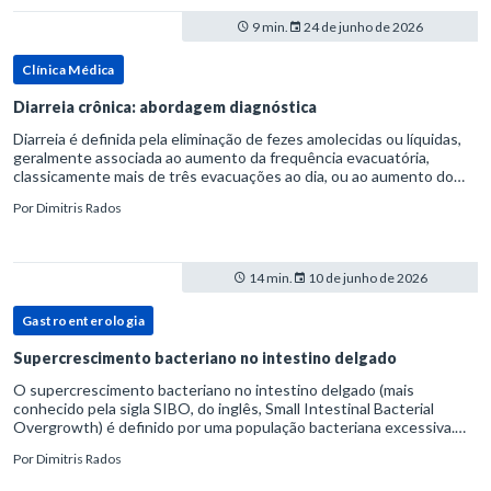
9 min.
24 de junho de 2026
Clínica Médica
Diarreia crônica: abordagem diagnóstica
Diarreia é definida pela eliminação de fezes amolecidas ou líquidas,
geralmente associada ao aumento da frequência evacuatória,
classicamente mais de três evacuações ao dia, ou ao aumento do
volume fecal.Na prática, a consistência das fezes costuma s
Por
Dimitris Rados
14 min.
10 de junho de 2026
Gastroenterologia
Supercrescimento bacteriano no intestino delgado
O supercrescimento bacteriano no intestino delgado (mais
conhecido pela sigla SIBO, do inglês, Small Intestinal Bacterial
Overgrowth) é definido por uma população bacteriana excessiva.
rata-se de uma forma específica de disbiose do trato digestivo. P
Por
Dimitris Rados