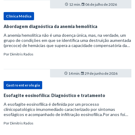
12 min.
06 de julho de 2026
Clínica Médica
Abordagem diagnóstica da anemia hemolítica
A anemia hemolítica não é uma doença única, mas, na verdade, um
grupo de condições em que se identifica uma destruição aumentada
(precoce) de hemácias que supera a capacidade compensatória da
medula óssea.Como a vida média normal da hemácia é de apro
Por
Dimitris Rados
14 min.
29 de junho de 2026
Gastroenterologia
Esofagite eosinofílica: Diagnóstico e tratamento
A esofagite eosinofílica é definida por um processo
clinicopatológico imunomediado caracterizado por sintomas
esofágicos e acompanhado de infiltração eosinofílica.Por anos foi
considerada uma manifestação dentro do espectro da doença do
Por
Dimitris Rados
refluxo gastr