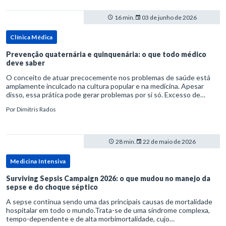
16 min.
03 de junho de 2026
Clínica Médica
Prevenção quaternária e quinquenária: o que todo médico
deve saber
O conceito de atuar precocemente nos problemas de saúde está
amplamente inculcado na cultura popular e na medicina. Apesar
disso, essa prática pode gerar problemas por si só. Excesso de
diagnósticos e de tratamentos podem advir de prevenção excessiva
Por
Dimitris Rados
28 min.
22 de maio de 2026
Medicina Intensiva
Surviving Sepsis Campaign 2026: o que mudou no manejo da
sepse e do choque séptico
A sepse continua sendo uma das principais causas de mortalidade
hospitalar em todo o mundo.Trata-se de uma síndrome complexa,
tempo-dependente e de alta morbimortalidade, cujo