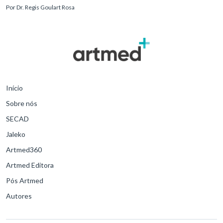
reconhecimento precoce e manejo estruturado são determinantes
Por
Dr. Regis Goulart Rosa
para o desfe
Início
Sobre nós
SECAD
Jaleko
Artmed360
Artmed Editora
Pós Artmed
Autores