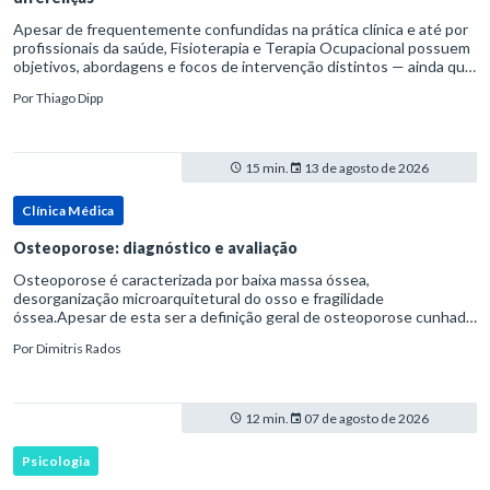
Apesar de frequentemente confundidas na prática clínica e até por
profissionais da saúde, Fisioterapia e Terapia Ocupacional possuem
objetivos, abordagens e focos de intervenção distintos — ainda que
complementares. Entender essas diferenças é essenc
Por
Thiago Dipp
15 min.
13 de agosto de 2026
Clínica Médica
Osteoporose: diagnóstico e avaliação
Osteoporose é caracterizada por baixa massa óssea,
desorganização microarquitetural do osso e fragilidade
óssea.Apesar de esta ser a definição geral de osteoporose cunhada
pela Organização Mundial da Saúde, ela tem um enfoque
Por
Dimitris Rados
patofisiológico, e não c
12 min.
07 de agosto de 2026
Psicologia