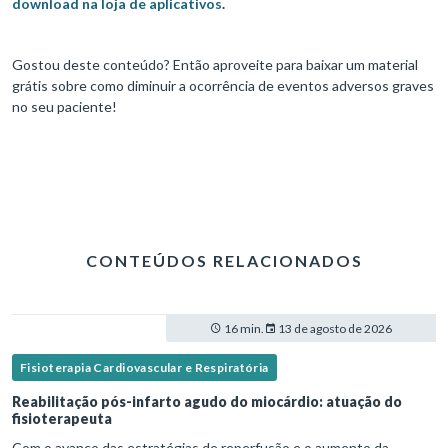
download na loja de aplicativos
.
Gostou deste conteúdo? Então aproveite para baixar um material
grátis sobre como diminuir a ocorrência de eventos adversos graves
no seu paciente!
CONTEÚDOS RELACIONADOS
16 min.
13 de agosto de 2026
Fisioterapia Cardiovascular e Respiratória
Reabilitação pós-infarto agudo do miocárdio: atuação do
fisioterapeuta
Com o avanço das estratégias de reperfusão e o aumento da