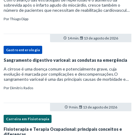
sobrevida após o infarto agudo do miocárdio, cresce também o
número de pacientes que necessitam de reabilitação cardiovascular
estruturada.Nesse contexto, o fisioterapeuta assume um papel estr
Por
Thiago Dipp
14 min.
13 de agosto de 2026
Gastroenterologia
Sangramento digestivo variceal: as condutas na emergência
A cirrose é uma doença comum e potencialmente grave, cuja
evolução é marcada por complicações e descompensações.O
sangramento variceal é uma das principais causas de morbidade e
mortalidade para pessoas com cirrose.Ele é causado pela
Por
Dimitris Rados
hipertensão port
9 min.
13 de agosto de 2026
Carreira em Fisioterapia
Fisioterapia e Terapia Ocupacional: principais conceitos e
diferenças