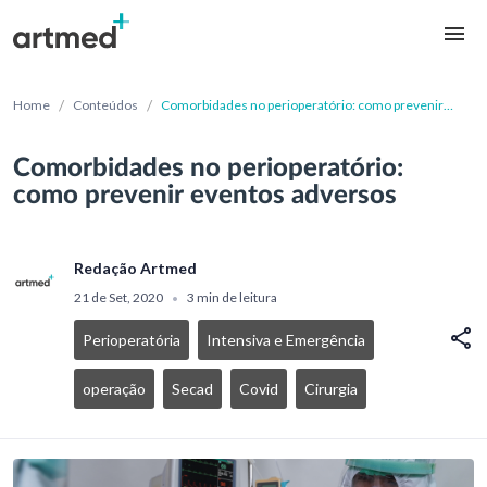
/
/
Home
Conteúdos
Comorbidades no perioperatório: como prevenir
eventos adversos
Comorbidades no perioperatório:
como prevenir eventos adversos
Redação Artmed
21 de Set, 2020
3 min de leitura
•
Perioperatória
Intensiva e Emergência
operação
Secad
Covid
Cirurgia