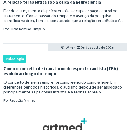
A relação terapêutica sob a ótica da neurociência
Desde o surgimento da psicoterapia, a ocupa espaço central no
tratamento. Com o passar do tempo e o avanço da pesquisa
científica na área, tem-se constatado que a relação terapêutica é
um dos principais mecanismos associados à mudança, sendo consist
Por
Lucas Remião Sampaio
19 min.
06 de agosto de 2026
Psicologia
Como o conceito de transtorno do espectro autista (TEA)
evoluiu ao longo do tempo
O conceito de nem sempre foi compreendido como é hoje. Em
diferentes períodos históricos, o autismo deixou de ser associado
principalmente às psicoses infantis e a teorias sobre o
desenvolvimento humano para ser reconhecido como um
Por
Redação Artmed
transtorno do des