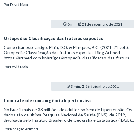
antibioticoprofilaxia-para-fraturas-expostas
Por
David Maia
6 min.
21 de setembro de 2021
Ortopedia: Classificação das fraturas expostas
Como citar este artigo: Maia, D.G. & Marques, B.C. (2021, 21 set.).
Ortopedia: Classificação das fraturas expostas. Blog Artmed.
https://artmed.com.br/artigos/ortopedia-classificacao-das-fraturas-
expostas
Por
David Maia
3 min.
16 de junho de 2021
Como atender uma urgência hipertensiva
No Brasil, mais de 38 milhões de adultos sofrem de hipertensão. Os
dados são da última Pesquisa Nacional de Saúde (PNS), de 2019,
divulgada pelo Instituo Brasileiro de Geografia e Estatística (IBGE).
O estudo e revela, ainda, um aumento preocupante de casos de
Por
Redação Artmed
hipertensão arterial sistêmica (HAS) de casos severos.