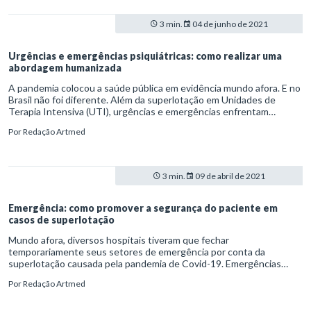
3 min.
04 de junho de 2021
Urgências e emergências psiquiátricas: como realizar uma
abordagem humanizada
A pandemia colocou a saúde pública em evidência mundo afora. E no
Brasil não foi diferente. Além da superlotação em Unidades de
Terapia Intensiva (UTI), urgências e emergências enfrentam
sobrecarga, inclusive para estabelecer a triagem de possíveis
Por
Redação Artmed
infectados. Problemas assim, vale ressaltar, somam-se às demandas
tradicionais das instituições.
3 min.
09 de abril de 2021
Emergência: como promover a segurança do paciente em
casos de superlotação
Mundo afora, diversos hospitais tiveram que fechar
temporariamente seus setores de emergência por conta da
superlotação causada pela pandemia de Covid-19. Emergências
lotadas, como se sabe, provocam a redução do acesso ao pronto-
Por
Redação Artmed
atendimento e impactam negativamente a assistência ao paciente.
O problema atual, aliás, afeta tanto o serviço público quanto o
privado.