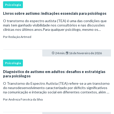
Psicologia
Livros sobre autismo: indicações essenciais para psicólogos
O transtorno do espectro autista (TEA) é uma das condições que
mais tem ganhado visibilidade nos consultórios e nas discussões
clínicas nos últimos anos.Para qualquer psicólogo, mesmo os
generalistas, entender o TEA com profundidade é cada vez mais n
Por
Redação Artmed
24 min.
16 de fevereiro de 2026
Psicologia
Diagnóstico de autismo em adultos: desafios e estratégias
para psicólogos
O Transtorno do Espectro Autista (TEA) refere-se a um transtorno
do neurodesenvolvimento caracterizado por déficits significativos
na comunicação e interação social em diferentes contextos, além de
padrões restritos e repetitivos de comportamento, in
Por
Andreza Fonsêca da Silva