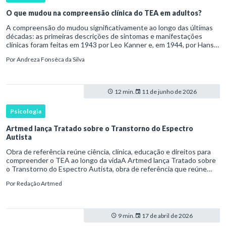
O que mudou na compreensão clínica do TEA em adultos?
A compreensão do mudou significativamente ao longo das últimas
décadas: as primeiras descrições de sintomas e manifestações
clínicas foram feitas em 1943 por Leo Kanner e, em 1944, por Hans
Asperger, a partir da observação de crianças com dificuldad
Por
Andreza Fonsêca da Silva
12 min.
11 de junho de 2026
Psicologia
Artmed lança Tratado sobre o Transtorno do Espectro
Autista
Obra de referência reúne ciência, clínica, educação e direitos para
compreender o TEA ao longo da vidaA Artmed lança Tratado sobre
o Transtorno do Espectro Autista, obra de referência que reúne
conhecimento científico, prática clínica, educação, incl
Por
Redação Artmed
9 min.
17 de abril de 2026