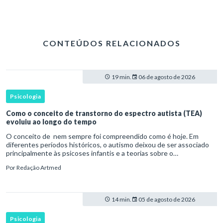
CONTEÚDOS RELACIONADOS
19 min.
06 de agosto de 2026
Psicologia
Como o conceito de transtorno do espectro autista (TEA)
evoluiu ao longo do tempo
O conceito de nem sempre foi compreendido como é hoje. Em
diferentes períodos históricos, o autismo deixou de ser associado
principalmente às psicoses infantis e a teorias sobre o
desenvolvimento humano para ser reconhecido como um
Por
Redação Artmed
transtorno do des
14 min.
05 de agosto de 2026
Psicologia