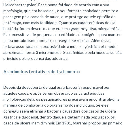
Helicobacter pylori. Esse nome foi dado de acordo com a sua
morfologia, que era helicoidal , e seu formato espiralado permite a
passagem pela camada de muco, que protege aquele epitélio do
estômago, com mais facilidade. Quanto as características dessa
bactéria, foram descritos que era uma gram-negativa, microaerófila.
Ela necessitava de pequenas quantidades de oxigênio para manter
o seu metabolismo normal e conseguir se replicar. Além disso,
estava associada com exclusividade à mucosa gástrica; ela mede
aproximadamente 3 micrometros. Sua afinidade pela mucosa se dá a
princípio pela presença das adesinas.
As primeiras tentativas de tratamento
Depois da descoberta de qual era a bactéria responsável por
aqueles casos, e após terem observado as características
morfológicas dela, os pesquisadores precisavam encontrar alguma
maneira de combate-la do organismo dos indivíduos. Se eles
conseguissem eliminar a bactéria causadora dos casos de úlcera
gástrica e duodenal, dentro daquela determinada população, os
casos de úlcera iriam diminuir. Em 1981, Marshall propôs um primeiro