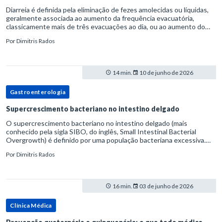
Diarreia é definida pela eliminação de fezes amolecidas ou líquidas,
geralmente associada ao aumento da frequência evacuatória,
classicamente mais de três evacuações ao dia, ou ao aumento do
volume fecal.Na prática, a consistência das fezes costuma s
Por
Dimitris Rados
14 min.
10 de junho de 2026
Gastroenterologia
Supercrescimento bacteriano no intestino delgado
O supercrescimento bacteriano no intestino delgado (mais
conhecido pela sigla SIBO, do inglês, Small Intestinal Bacterial
Overgrowth) é definido por uma população bacteriana excessiva.
rata-se de uma forma específica de disbiose do trato digestivo. P
Por
Dimitris Rados
16 min.
03 de junho de 2026
Clínica Médica