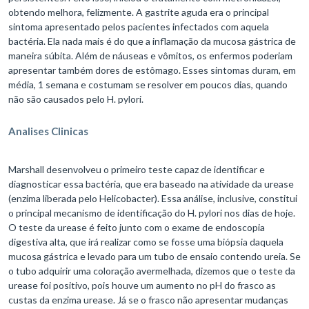
obtendo melhora, felizmente. A gastrite aguda era o principal
sintoma apresentado pelos pacientes infectados com aquela
bactéria. Ela nada mais é do que a inflamação da mucosa gástrica de
maneira súbita. Além de náuseas e vômitos, os enfermos poderiam
apresentar também dores de estômago. Esses sintomas duram, em
média, 1 semana e costumam se resolver em poucos dias, quando
não são causados pelo H. pylori.
Analises Clinicas
Marshall desenvolveu o primeiro teste capaz de identificar e
diagnosticar essa bactéria, que era baseado na atividade da urease
(enzima liberada pelo Helicobacter). Essa análise, inclusive, constitui
o principal mecanismo de identificação do H. pylori nos dias de hoje.
O teste da urease é feito junto com o exame de endoscopia
digestiva alta, que irá realizar como se fosse uma biópsia daquela
mucosa gástrica e levado para um tubo de ensaio contendo ureia. Se
o tubo adquirir uma coloração avermelhada, dizemos que o teste da
urease foi positivo, pois houve um aumento no pH do frasco as
custas da enzima urease. Já se o frasco não apresentar mudanças