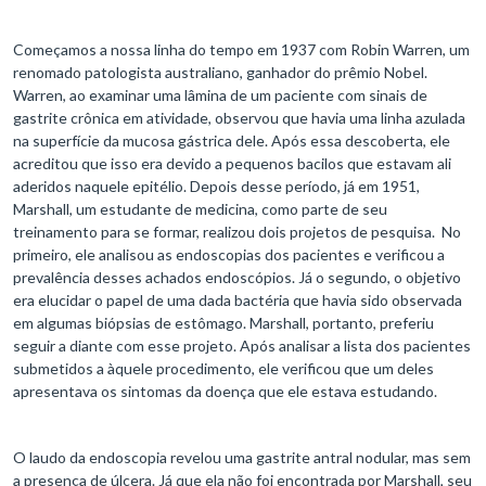
Começamos a nossa linha do tempo em 1937 com Robin Warren, um
renomado patologista australiano, ganhador do prêmio Nobel.
Warren, ao examinar uma lâmina de um paciente com sinais de
gastrite crônica em atividade, observou que havia uma linha azulada
na superfície da mucosa gástrica dele. Após essa descoberta, ele
acreditou que isso era devido a pequenos bacilos que estavam ali
aderidos naquele epitélio. Depois desse período, já em 1951,
Marshall, um estudante de medicina, como parte de seu
treinamento para se formar, realizou dois projetos de pesquisa. No
primeiro, ele analisou as endoscopias dos pacientes e verificou a
prevalência desses achados endoscópios. Já o segundo, o objetivo
era elucidar o papel de uma dada bactéria que havia sido observada
em algumas biópsias de estômago. Marshall, portanto, preferiu
seguir a diante com esse projeto. Após analisar a lista dos pacientes
submetidos a àquele procedimento, ele verificou que um deles
apresentava os sintomas da doença que ele estava estudando.
O laudo da endoscopia revelou uma gastrite antral nodular, mas sem
a presença de úlcera. Já que ela não foi encontrada por Marshall, seu