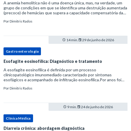
A anemia hemolítica não é uma doença única, mas, na verdade, um
grupo de condições em que se identifica uma destruição aumentada
(precoce) de hemácias que supera a capacidade compensatória da
medula óssea.Como a vida média normal da hemácia é de apro
Por
Dimitris Rados
14 min.
29 de junho de 2026
Gastroenterologia
Esofagite eosinofílica: Diagnóstico e tratamento
A esofagite eosinofílica é definida por um processo
clinicopatológico imunomediado caracterizado por sintomas
esofágicos e acompanhado de infiltração eosinofílica.Por anos foi
considerada uma manifestação dentro do espectro da doença do
Por
Dimitris Rados
refluxo gastr
9 min.
24 de junho de 2026
Clínica Médica
Diarreia crônica: abordagem diagnóstica