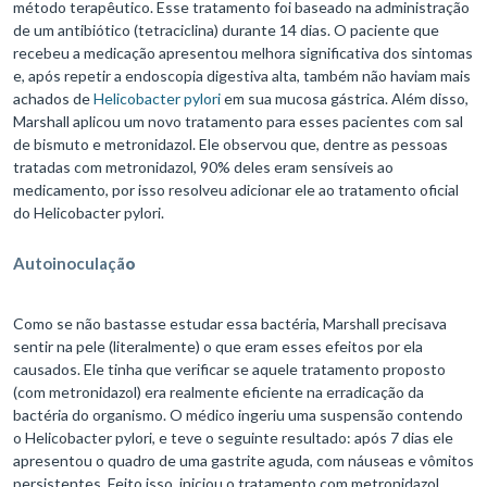
método terapêutico. Esse tratamento foi baseado na administração
de um antibiótico (tetraciclina) durante 14 dias. O paciente que
recebeu a medicação apresentou melhora significativa dos sintomas
e, após repetir a endoscopia digestiva alta, também não haviam mais
achados de
Helicobacter pylori
em sua mucosa gástrica. Além disso,
Marshall aplicou um novo tratamento para esses pacientes com sal
de bismuto e metronidazol. Ele observou que, dentre as pessoas
tratadas com metronidazol, 90% deles eram sensíveis ao
medicamento, por isso resolveu adicionar ele ao tratamento oficial
do Helicobacter pylori.
Autoinoculaçã
o
Como se não bastasse estudar essa bactéria, Marshall precisava
sentir na pele (literalmente) o que eram esses efeitos por ela
causados. Ele tinha que verificar se aquele tratamento proposto
(com metronidazol) era realmente eficiente na erradicação da
bactéria do organismo. O médico ingeriu uma suspensão contendo
o Helicobacter pylori, e teve o seguinte resultado: após 7 dias ele
apresentou o quadro de uma gastrite aguda, com náuseas e vômitos
persistentes. Feito isso, iniciou o tratamento com metronidazol,