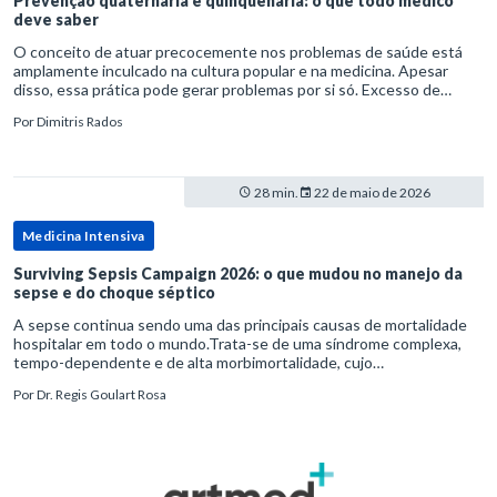
Prevenção quaternária e quinquenária: o que todo médico
deve saber
O conceito de atuar precocemente nos problemas de saúde está
amplamente inculcado na cultura popular e na medicina. Apesar
disso, essa prática pode gerar problemas por si só. Excesso de
diagnósticos e de tratamentos podem advir de prevenção excessiva
Por
Dimitris Rados
28 min.
22 de maio de 2026
Medicina Intensiva
Surviving Sepsis Campaign 2026: o que mudou no manejo da
sepse e do choque séptico
A sepse continua sendo uma das principais causas de mortalidade
hospitalar em todo o mundo.Trata-se de uma síndrome complexa,
tempo-dependente e de alta morbimortalidade, cujo
reconhecimento precoce e manejo estruturado são determinantes
Por
Dr. Regis Goulart Rosa
para o desfe