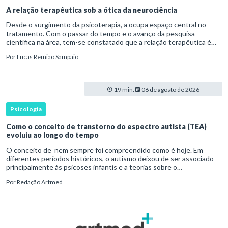
A relação terapêutica sob a ótica da neurociência
Desde o surgimento da psicoterapia, a ocupa espaço central no
tratamento. Com o passar do tempo e o avanço da pesquisa
científica na área, tem-se constatado que a relação terapêutica é
um dos principais mecanismos associados à mudança, sendo consist
Por
Lucas Remião Sampaio
19 min.
06 de agosto de 2026
Psicologia
Como o conceito de transtorno do espectro autista (TEA)
evoluiu ao longo do tempo
O conceito de nem sempre foi compreendido como é hoje. Em
diferentes períodos históricos, o autismo deixou de ser associado
principalmente às psicoses infantis e a teorias sobre o
desenvolvimento humano para ser reconhecido como um
Por
Redação Artmed
transtorno do des