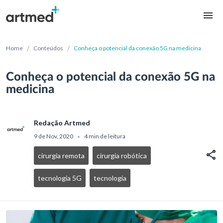
/
/
Home
Conteúdos
Conheça o potencial da conexão 5G na medicina
Conheça o potencial da conexão 5G na
medicina
Redação Artmed
9 de Nov, 2020
4 min de leitura
•
cirurgia remota
cirurgia robótica
tecnologia 5G
tecnologia