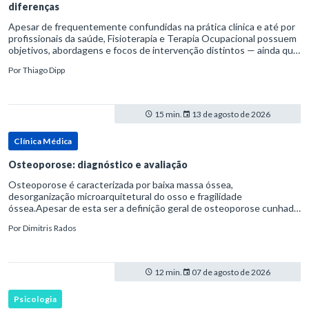
diferenças
Apesar de frequentemente confundidas na prática clínica e até por
profissionais da saúde, Fisioterapia e Terapia Ocupacional possuem
objetivos, abordagens e focos de intervenção distintos — ainda que
complementares. Entender essas diferenças é essenc
Por
Thiago Dipp
15 min.
13 de agosto de 2026
Clínica Médica
Osteoporose: diagnóstico e avaliação
Osteoporose é caracterizada por baixa massa óssea,
desorganização microarquitetural do osso e fragilidade
óssea.Apesar de esta ser a definição geral de osteoporose cunhada
pela Organização Mundial da Saúde, ela tem um enfoque
Por
Dimitris Rados
patofisiológico, e não c
12 min.
07 de agosto de 2026
Psicologia