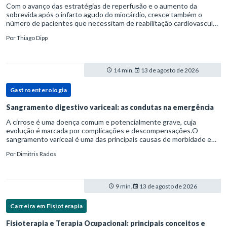
Com o avanço das estratégias de reperfusão e o aumento da
sobrevida após o infarto agudo do miocárdio, cresce também o
número de pacientes que necessitam de reabilitação cardiovascular
estruturada.Nesse contexto, o fisioterapeuta assume um papel estr
Por
Thiago Dipp
14 min.
13 de agosto de 2026
Gastroenterologia
Sangramento digestivo variceal: as condutas na emergência
A cirrose é uma doença comum e potencialmente grave, cuja
evolução é marcada por complicações e descompensações.O
sangramento variceal é uma das principais causas de morbidade e
mortalidade para pessoas com cirrose.Ele é causado pela
Por
Dimitris Rados
hipertensão port
9 min.
13 de agosto de 2026
Carreira em Fisioterapia
Fisioterapia e Terapia Ocupacional: principais conceitos e