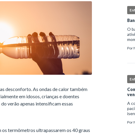
En
Ban
O b
ativ
mome
higi
Por
deta
En
as desconforto. As ondas de calor também
Com
ven
ialmente em idosos, crianças e doentes
a do verão apenas intensificam essas
A c
paci
isen
infe
Por
nec
exc
m os termômetros ultrapassarem os 40 graus