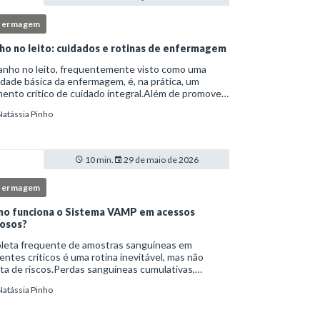
fermagem
ho no leito: cuidados e rotinas de enfermagem
anho no leito, frequentemente visto como uma
idade básica da enfermagem, é, na prática, um
nto crítico de cuidado integral.Além de promover
ene, essa intervenção permite avaliação clínica
Natássia Pinho
lhada, prevenção de complicações e fortalec
10 min.
29 de maio de 2026
fermagem
o funciona o Sistema VAMP em acessos
osos?
oleta frequente de amostras sanguíneas em
entes críticos é uma rotina inevitável, mas não
ta de riscos.Perdas sanguíneas cumulativas,
cções relacionadas ao cateter, dor repetida,
Natássia Pinho
essidade de múltiplas punções e manipulação
essiva