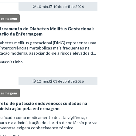
10 min.
10 de abril de 2026
fermagem
treamento do Diabetes Mellitus Gestacional:
ação da Enfermagem
iabetes mellitus gestacional (DMG) representa uma
intercorrências metabólicas mais frequentes na
ação moderna, associando-se a riscos elevados de
licações para a mãe e o feto quando não
Natássia Pinho
tificado precocemente.Neste cenário, o enferm
12 min.
03 de abril de 2026
fermagem
reto de potássio endovenoso: cuidados na
inistração pela enfermagem
sificado como medicamento de alta vigilância, o
aro e a administração do cloreto de potássio por via
ovenosa exigem conhecimento técnico
fundado, atenção rigorosa aos protocolos