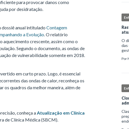
suficiente para provocar danos como
aguda por desidratação.
En
 dossiê anual intitulado
Contagem
Ras
atu
ompanhando a Evolução
. O relatório
O d
do aquecimento crescente, assim como o
das 
opulação. Segundo o documento, as ondas de
gest
tuação de vulnerabilidade somente em 2018.
comp
Por
iden
vertido em curto prazo. Logo, é essencial
ecorrentes das ondas de calor, reconheça os
ar os quadros da melhor maneira, além de
En
Clo
adm
Clas
precisão, conheça a
Atualização em Clínica
prep
ira de Clínica Médica (SBCM).
end
apro