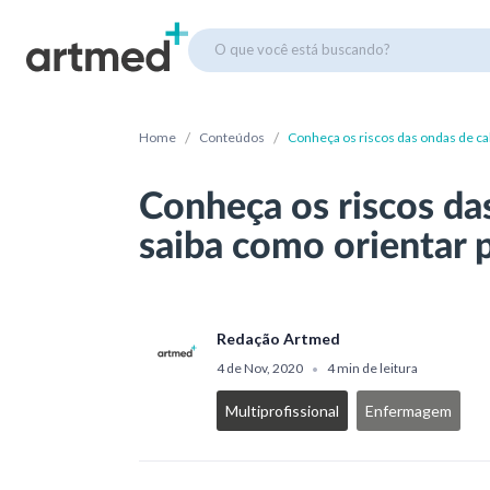
O que você está buscando?
/
/
Home
Conteúdos
Conheça os riscos das ondas de cal
Conheça os riscos das
saiba como orientar 
Redação Artmed
4 de Nov, 2020
4 min de leitura
•
Multiprofissional
Enfermagem