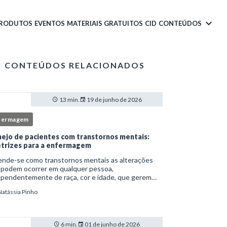
PRODUTOS
EVENTOS
MATERIAIS GRATUITOS
CID
CONTEÚDOS
CONTEÚDOS RELACIONADOS
13 min.
19 de junho de 2026
fermagem
ejo de pacientes com transtornos mentais:
etrizes para a enfermagem
ende-se como transtornos mentais as alterações
 podem ocorrer em qualquer pessoa,
ependentemente de raça, cor e idade, que gerem
imento e comprometem a vida social, física e laboral
Natássia Pinho
ndivíduo.Por isso, os transtornos psiquiátricos rep
6 min.
01 de junho de 2026