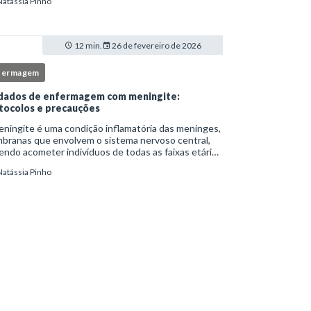
Natássia Pinho
itucionais e atuação criteriosa da equipe de
ermag
12 min.
26 de fevereiro de 2026
fermagem
dados de enfermagem com meningite:
tocolos e precauções
ningite é uma condição inflamatória das meninges,
branas que envolvem o sistema nervoso central,
ndo acometer indivíduos de todas as faixas etárias
resentar evolução clínica variável, desde quadros
Natássia Pinho
limitados até situações de extrem