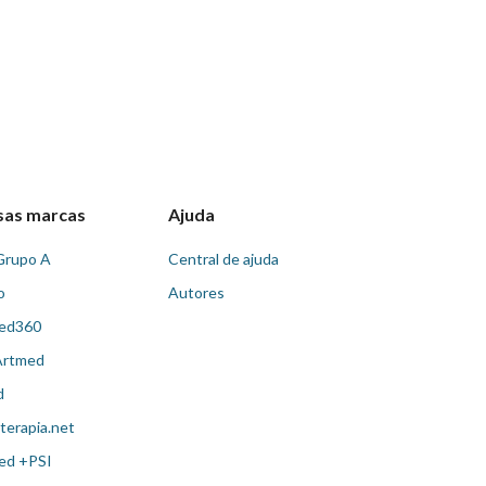
sas marcas
Ajuda
Grupo A
Central de ajuda
o
Autores
ed360
Artmed
d
terapia.net
ed +PSI