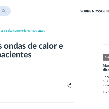
SOBRE
NOSSOS 
or e saiba como orientar pacientes
 ondas de calor e
pacientes
En
Man
dir
Ent
que
ind
sofr
Por
do i