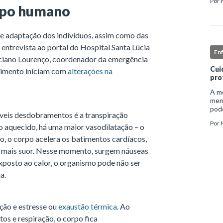
Por
inst
orpo humano
enf
e adaptação dos indivíduos, assim como das
 entrevista ao portal do Hospital Santa Lúcia
En
 Luciano Lourenço, coordenador da emergência
Cui
cimento iniciam com
alterações na
pro
A me
mem
pode
íveis desdobramentos é a transpiração
e ap
Por
auto
o aquecido, há uma maior vasodilatação – o
io, o corpo acelera os batimentos cardíacos,
a mais suor. Nesse momento, surgem náuseas
xposto ao calor, o organismo pode não ser
a.
ção e estresse ou
exaustão térmica
. Ao
os e respiração, o corpo fica