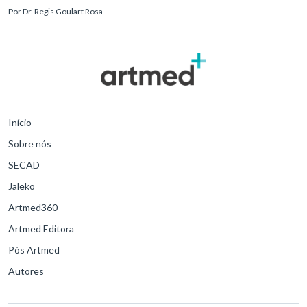
reconhecimento precoce e manejo estruturado são determinantes
Por
Dr. Regis Goulart Rosa
para o desfe
Início
Sobre nós
SECAD
Jaleko
Artmed360
Artmed Editora
Pós Artmed
Autores