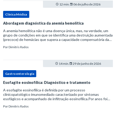
12 min.
06 de julho de 2026
Clínica Médica
Abordagem diagnóstica da anemia hemolítica
A anemia hemolítica não é uma doença única, mas, na verdade, um
grupo de condições em que se identifica uma destruição aumentada
(precoce) de hemácias que supera a capacidade compensatória da
medula óssea.Como a vida média normal da hemácia é de apro
Por
Dimitris Rados
14 min.
29 de junho de 2026
Gastroenterologia
Esofagite eosinofílica: Diagnóstico e tratamento
A esofagite eosinofílica é definida por um processo
clinicopatológico imunomediado caracterizado por sintomas
esofágicos e acompanhado de infiltração eosinofílica.Por anos foi
considerada uma manifestação dentro do espectro da doença do
Por
Dimitris Rados
refluxo gastr