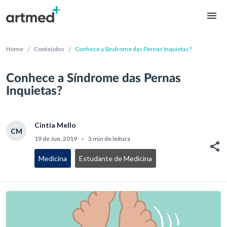
/
/
Home
Conteúdos
Conhece a Síndrome das Pernas Inquietas?
Conhece a Síndrome das Pernas
Inquietas?
Cíntia Mello
CM
19 de Jun, 2019
3 min de leitura
•
Medicina
Estudante de Medicina