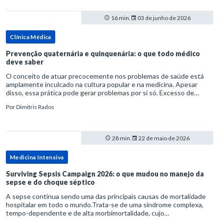
16 min.
03 de junho de 2026
Clínica Médica
Prevenção quaternária e quinquenária: o que todo médico
deve saber
O conceito de atuar precocemente nos problemas de saúde está
amplamente inculcado na cultura popular e na medicina. Apesar
disso, essa prática pode gerar problemas por si só. Excesso de
diagnósticos e de tratamentos podem advir de prevenção excessiva
Por
Dimitris Rados
28 min.
22 de maio de 2026
Medicina Intensiva
Surviving Sepsis Campaign 2026: o que mudou no manejo da
sepse e do choque séptico
A sepse continua sendo uma das principais causas de mortalidade
hospitalar em todo o mundo.Trata-se de uma síndrome complexa,
tempo-dependente e de alta morbimortalidade, cujo