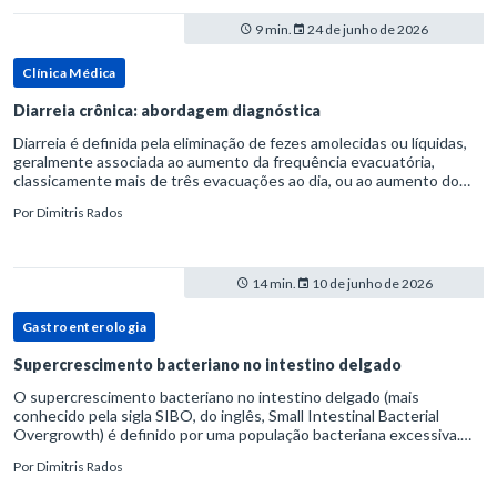
9 min.
24 de junho de 2026
Clínica Médica
Diarreia crônica: abordagem diagnóstica
Diarreia é definida pela eliminação de fezes amolecidas ou líquidas,
geralmente associada ao aumento da frequência evacuatória,
classicamente mais de três evacuações ao dia, ou ao aumento do
volume fecal.Na prática, a consistência das fezes costuma s
Por
Dimitris Rados
14 min.
10 de junho de 2026
Gastroenterologia
Supercrescimento bacteriano no intestino delgado
O supercrescimento bacteriano no intestino delgado (mais
conhecido pela sigla SIBO, do inglês, Small Intestinal Bacterial
Overgrowth) é definido por uma população bacteriana excessiva.
rata-se de uma forma específica de disbiose do trato digestivo. P
Por
Dimitris Rados