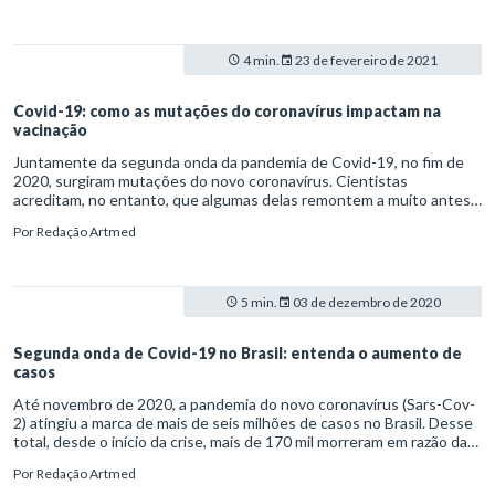
de frente.
4 min.
23 de fevereiro de 2021
Covid-19: como as mutações do coronavírus impactam na
vacinação
Juntamente da segunda onda da pandemia de Covid-19, no fim de
2020, surgiram mutações do novo coronavírus. Cientistas
acreditam, no entanto, que algumas delas remontem a muito antes
disso, em abril, um dos picos iniciais da crise sanitária.
Por
Redação Artmed
5 min.
03 de dezembro de 2020
Segunda onda de Covid-19 no Brasil: entenda o aumento de
casos
Até novembro de 2020, a pandemia do novo coronavírus (Sars-Cov-
2) atingiu a marca de mais de seis milhões de casos no Brasil. Desse
total, desde o início da crise, mais de 170 mil morreram em razão da
covid-19. Também em novembro, pesquisadores brasileiros emitiram
Por
Redação Artmed
uma nota técnica alertando para o que seria uma segunda onda da