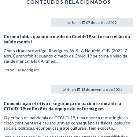
CONTEÚDOS RELACIONADOS
8 min.
07 de abril de 2022
Coronofobia: quando o medo da Covid-19 se torna o vilão da
saúde mental
Como citar este artigo: Rodrigues, W. S., & Neufeld, C. B. (2022, 7
abr). Coronofobia: quando o medo da Covid-19 se torna o vilão da
saúde mental. Blog Artmed.
https://artmed.com.br/artigos/coronofobia-quando-o-medo-da-
Por
Willian Rodrigues
covid-19-se-torna-o-vilao-da-saude-mental
4 min.
18 de novembro de 2021
Comunicação efetiva e segurança do paciente durante a
COVID-19: reflexões da equipe de enfermagem
O período de pandemia da COVID-19, uma doença que atingiu os
cinco continentes e causou graves consequências físicas, psíquico-
sociais, políticas, econômicas e até culturais, tem exposto
diariamente os desafios da saúde pública no mundo. O dashboard
Por
Grupo de Pesquisa, Ensino e Extensão em Segurança, Sustentabilidade e