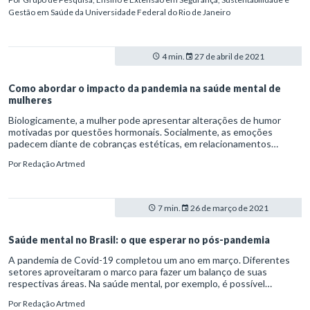
não é nada agradável, demonstrando seriamente a vulnerabilidade
Gestão em Saúde da Universidade Federal do Rio de Janeiro
que ainda estamos passando com a circulação do vírus SARS-Cov-2
e suas variantes e mutações.
4 min.
27 de abril de 2021
Como abordar o impacto da pandemia na saúde mental de
mulheres
Biologicamente, a mulher pode apresentar alterações de humor
motivadas por questões hormonais. Socialmente, as emoções
padecem diante de cobranças estéticas, em relacionamentos
afetivos ou mesmo pela desigualdade imposta pelo mercado de
Por
Redação Artmed
trabalho. Logo, é comum entre o público feminino haver sobrecarga
causada por agentes estressores – o que se intensificou em meio à
pandemia.
7 min.
26 de março de 2021
Saúde mental no Brasil: o que esperar no pós-pandemia
A pandemia de Covid-19 completou um ano em março. Diferentes
setores aproveitaram o marco para fazer um balanço de suas
respectivas áreas. Na saúde mental, por exemplo, é possível
perceber um aumento considerável nos casos de ansiedade,
Por
Redação Artmed
depressão e burnout – especialmente entre profissionais da linha