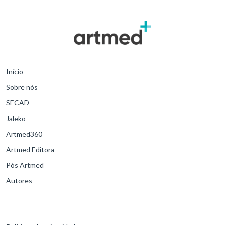
doença. Segundo os especialistas, essa nova onda deve ser ainda
mais grave do que a primeira – quando ocorriam mais de mil óbitos
por dia.
Início
Sobre nós
SECAD
Jaleko
Artmed360
Artmed Editora
Pós Artmed
Autores