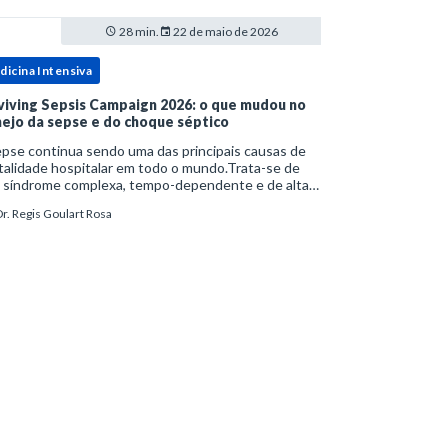
28 min.
22 de maio de 2026
dicina Intensiva
viving Sepsis Campaign 2026: o que mudou no
ejo da sepse e do choque séptico
pse continua sendo uma das principais causas de
alidade hospitalar em todo o mundo.Trata-se de
 síndrome complexa, tempo-dependente e de alta
bimortalidade, cujo reconhecimento precoce e
r. Regis Goulart Rosa
ejo estruturado são determinantes para o desfe