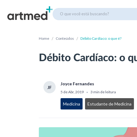
O que você está buscando?
/
/
Home
Conteúdos
Débito Cardíaco: o que é?
Débito Cardíaco: o q
Joyce Fernandes
JF
5 de Abr, 2019
3 min de leitura
•
Medicina
Estudante de Medicina