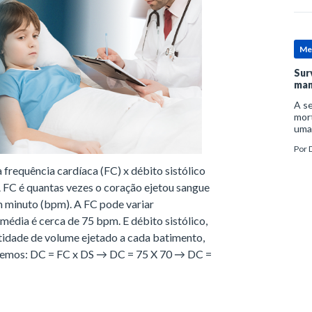
Me
Sur
man
A se
mort
uma
mor
Por
D
man
 frequência cardíaca (FC) x débito sistólico
A FC é quantas vezes o coração ejetou sangue
m minuto (bpm). A FC pode variar
édia é cerca de 75 bpm. E débito sistólico,
ntidade de volume ejetado a cada batimento,
temos: DC = FC x DS → DC = 75 X 70 → DC =