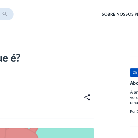
SOBRE
NOSSOS 
ue é?
Clí
Abo
A an
verd
uma
sup
Por
ósse