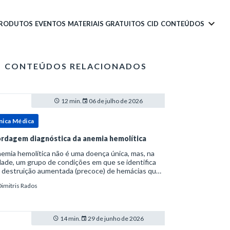
PRODUTOS
EVENTOS
MATERIAIS GRATUITOS
CID
CONTEÚDOS
CONTEÚDOS RELACIONADOS
12 min.
06 de julho de 2026
nica Médica
rdagem diagnóstica da anemia hemolítica
emia hemolítica não é uma doença única, mas, na
ade, um grupo de condições em que se identifica
 destruição aumentada (precoce) de hemácias que
era a capacidade compensatória da medula
Dimitris Rados
a.Como a vida média normal da hemácia é de apro
14 min.
29 de junho de 2026