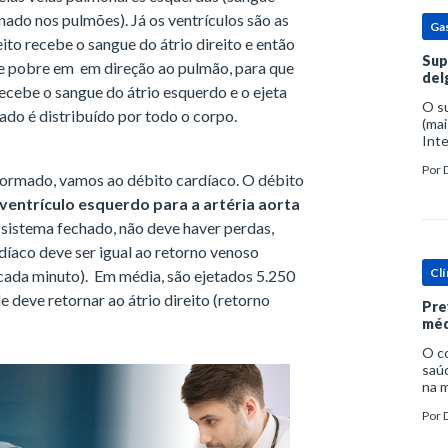
ado nos pulmões). Já os ventrículos são as
Ga
eito recebe o sangue do átrio direito e então
Sup
 e pobre em em direção ao pulmão, para que
del
recebe o sangue do átrio esquerdo e o ejeta
O s
nado é distribuído por todo o corpo.
(mai
Inte
popu
Por
espe
formado, vamos ao débito cardíaco. O débito
ventrículo esquerdo para a artéria aorta
 sistema fechado, não deve haver perdas,
díaco deve ser igual ao retorno venoso
Clí
 cada minuto). Em média, são ejetados 5.250
 deve retornar ao átrio direito (retorno
Pre
méd
O c
saúd
na m
prob
Por
tra