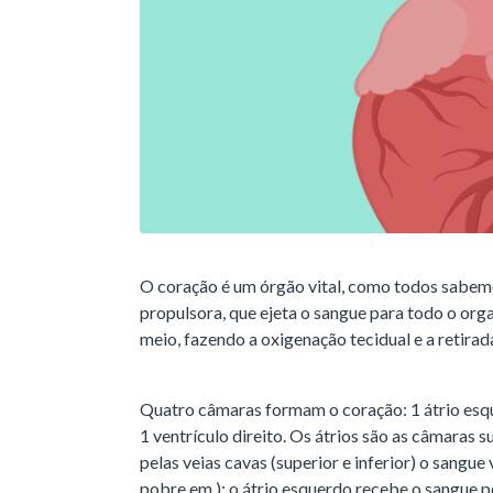
O coração é um órgão vital, como todos sabe
propulsora, que ejeta o sangue para todo o org
meio, fazendo a oxigenação tecidual e a retira
Quatro câmaras formam o coração: 1 átrio esque
1 ventrículo direito. Os átrios são as câmaras s
pelas veias cavas (superior e inferior) o sangu
pobre em ); o átrio esquerdo recebe o sangue 