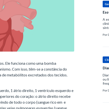
Ga
Eso
A es
clin
sint
eosi
Por
dent
Clí
mos. Ele funciona como uma bomba
Dia
anismo. Com isso, têm-se a constância do
da de metabólitos excretados dos tecidos.
Diar
ou l
freq
evac
rdo, 1 átrio direito, 1 ventrículo esquerdo e
Por
prát
uperiores do coração: o átrio direito recebe
e vindo de todo o corpo (sangue rico em e
pelas veias pulmonares esquerdas (sangue