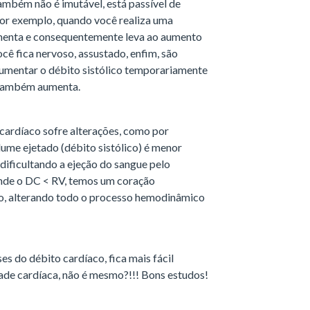
ambém não é imutável, está passível de
por exemplo, quando você realiza uma
aumenta e consequentemente leva ao aumento
ê fica nervoso, assustado, enfim, são
aumentar o débito sistólico temporariamente
 também aumenta.
cardíaco sofre alterações, como por
lume ejetado (débito sistólico) é menor
 dificultando a ejeção do sangue pelo
onde o DC < RV, temos um coração
ido, alterando todo o processo hemodinâmico
ses do débito cardíaco, fica mais fácil
ade cardíaca, não é mesmo?!!! Bons estudos!