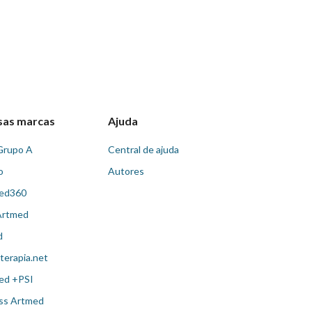
sas marcas
Ajuda
Grupo A
Central de ajuda
o
Autores
ed360
Artmed
d
terapia.net
ed +PSI
ss Artmed