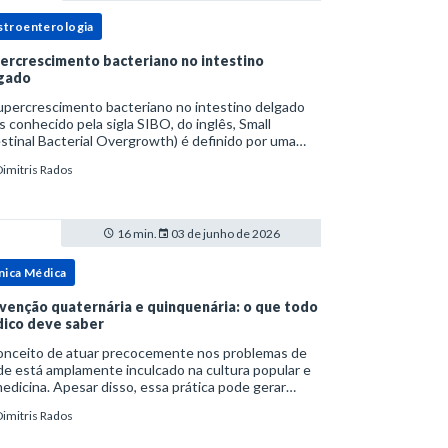
stroenterologia
ercrescimento bacteriano no intestino
gado
upercrescimento bacteriano no intestino delgado
s conhecido pela sigla SIBO, do inglês, Small
stinal Bacterial Overgrowth) é definido por uma
lação bacteriana excessiva. rata-se de uma forma
Dimitris Rados
cífica de disbiose do trato digestivo. P
16 min.
03 de junho de 2026
nica Médica
venção quaternária e quinquenária: o que todo
ico deve saber
onceito de atuar precocemente nos problemas de
e está amplamente inculcado na cultura popular e
edicina. Apesar disso, essa prática pode gerar
lemas por si só. Excesso de diagnósticos e de
Dimitris Rados
tamentos podem advir de prevenção excessiva