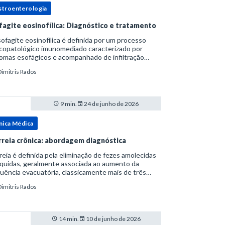
stroenterologia
fagite eosinofílica: Diagnóstico e tratamento
ofagite eosinofílica é definida por um processo
icopatológico imunomediado caracterizado por
omas esofágicos e acompanhado de infiltração
nofílica.Por anos foi considerada uma manifestação
Dimitris Rados
ro do espectro da doença do refluxo gastr
9 min.
24 de junho de 2026
nica Médica
rreia crônica: abordagem diagnóstica
reia é definida pela eliminação de fezes amolecidas
íquidas, geralmente associada ao aumento da
uência evacuatória, classicamente mais de três
uações ao dia, ou ao aumento do volume fecal.Na
Dimitris Rados
ica, a consistência das fezes costuma s
14 min.
10 de junho de 2026