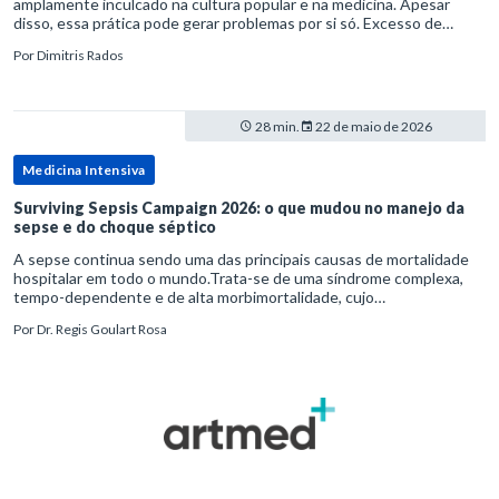
amplamente inculcado na cultura popular e na medicina. Apesar
disso, essa prática pode gerar problemas por si só. Excesso de
diagnósticos e de tratamentos podem advir de prevenção excessiva
Por
Dimitris Rados
28 min.
22 de maio de 2026
Medicina Intensiva
Surviving Sepsis Campaign 2026: o que mudou no manejo da
sepse e do choque séptico
A sepse continua sendo uma das principais causas de mortalidade
hospitalar em todo o mundo.Trata-se de uma síndrome complexa,
tempo-dependente e de alta morbimortalidade, cujo
reconhecimento precoce e manejo estruturado são determinantes
Por
Dr. Regis Goulart Rosa
para o desfe