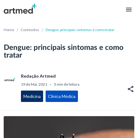
/
/
Home
Conteúdos
Dengue: principais sintomas e como tratar
Dengue: principais sintomas e como
tratar
Redação Artmed
19 de Mai, 2021
3 min de leitura
•
Medicina
Clínica Médica