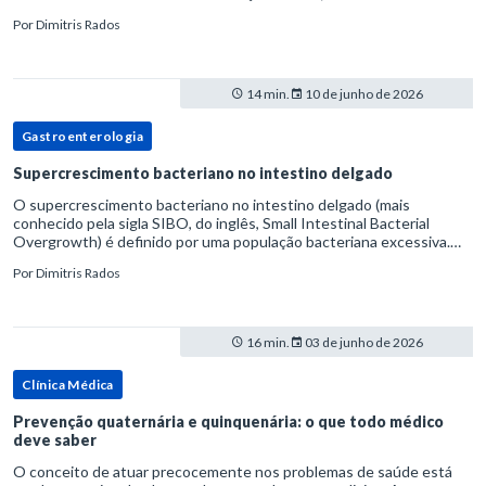
volume fecal.Na prática, a consistência das fezes costuma s
Por
Dimitris Rados
14 min.
10 de junho de 2026
Gastroenterologia
Supercrescimento bacteriano no intestino delgado
O supercrescimento bacteriano no intestino delgado (mais
conhecido pela sigla SIBO, do inglês, Small Intestinal Bacterial
Overgrowth) é definido por uma população bacteriana excessiva.
rata-se de uma forma específica de disbiose do trato digestivo. P
Por
Dimitris Rados
16 min.
03 de junho de 2026
Clínica Médica
Prevenção quaternária e quinquenária: o que todo médico
deve saber
O conceito de atuar precocemente nos problemas de saúde está