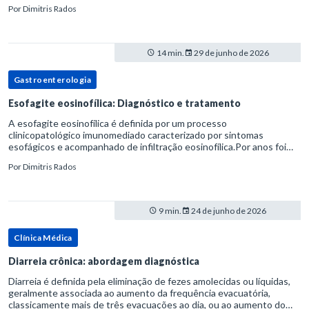
medula óssea.Como a vida média normal da hemácia é de apro
Por
Dimitris Rados
14 min.
29 de junho de 2026
Gastroenterologia
Esofagite eosinofílica: Diagnóstico e tratamento
A esofagite eosinofílica é definida por um processo
clinicopatológico imunomediado caracterizado por sintomas
esofágicos e acompanhado de infiltração eosinofílica.Por anos foi
considerada uma manifestação dentro do espectro da doença do
Por
Dimitris Rados
refluxo gastr
9 min.
24 de junho de 2026
Clínica Médica
Diarreia crônica: abordagem diagnóstica
Diarreia é definida pela eliminação de fezes amolecidas ou líquidas,
geralmente associada ao aumento da frequência evacuatória,
classicamente mais de três evacuações ao dia, ou ao aumento do