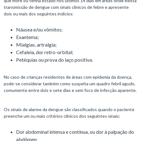
que more ou tenha estado nos últimos 14 dias em áreas onde exista
transmissão de dengue com sinais clínicos de febre e apresente
dois ou mais dos seguintes indícios:
Náusea e/ou vômitos;
Exantema;
Mialgias, artralgia;
Cefaleia, dor retro-orbital;
Petéquias ou prova do laço positiva.
No caso de crianças residentes de áreas com epidemia da doença,
pode-se considerar também como suspeita um quadro febril agudo,
comumente entre dois e sete dias e sem foco de infecção aparente.
Os sinais de alarme da dengue são classificados quando o paciente
preenche um ou mais critérios clínicos dos seguintes sinais:
Dor abdominal intensa e contínua, ou dor à palpação do
abdômen;