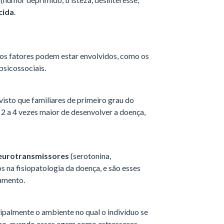
cida
.
sos fatores podem estar envolvidos, como os
 psicossociais.
visto que familiares de primeiro grau do
 2 a 4 vezes maior de desenvolver a doença,
eurotransmissores
(serotonina,
 na fisiopatologia da doença, e são esses
tamento.
ipalmente o ambiente no qual o indivíduo se
alho, quando esses agem como estressores.