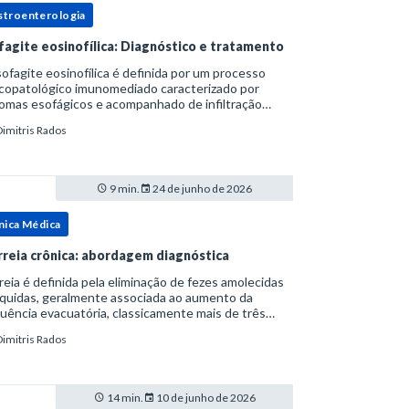
stroenterologia
fagite eosinofílica: Diagnóstico e tratamento
ofagite eosinofílica é definida por um processo
icopatológico imunomediado caracterizado por
omas esofágicos e acompanhado de infiltração
nofílica.Por anos foi considerada uma manifestação
Dimitris Rados
ro do espectro da doença do refluxo gastr
9 min.
24 de junho de 2026
nica Médica
rreia crônica: abordagem diagnóstica
reia é definida pela eliminação de fezes amolecidas
íquidas, geralmente associada ao aumento da
uência evacuatória, classicamente mais de três
uações ao dia, ou ao aumento do volume fecal.Na
Dimitris Rados
ica, a consistência das fezes costuma s
14 min.
10 de junho de 2026