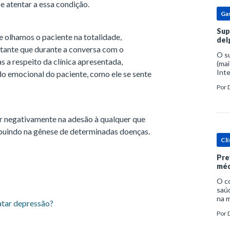
e atentar a essa condição.
Ga
Sup
 olhamos o paciente na totalidade,
del
tante que durante a conversa com o
O s
 a respeito da clínica apresentada,
(mai
Inte
 emocional do paciente, como ele se sente
popu
Por
espe
r negativamente na adesão à qualquer que
ribuindo na gênese de determinadas doenças.
Clí
Pre
méd
O c
saúd
na m
atar depressão?
prob
Por
tra