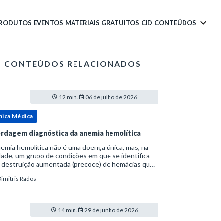
PRODUTOS
EVENTOS
MATERIAIS GRATUITOS
CID
CONTEÚDOS
CONTEÚDOS RELACIONADOS
12 min.
06 de julho de 2026
nica Médica
rdagem diagnóstica da anemia hemolítica
emia hemolítica não é uma doença única, mas, na
ade, um grupo de condições em que se identifica
 destruição aumentada (precoce) de hemácias que
era a capacidade compensatória da medula
Dimitris Rados
a.Como a vida média normal da hemácia é de apro
14 min.
29 de junho de 2026