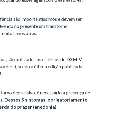
nfância são importantíssimos e devem ser
olvendo no presente um transtorno
 muitos anos atrás.
r, são utilizados os critérios do
DSM-V
sorders), sendo a última edição publicada
3.
torno depressivo, é necessário a presença de
as
.
Desses 5 sintomas, obrigatoriamente
rda do prazer (anedonia).