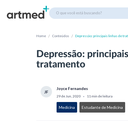
O que você está buscando?
/
/
Home
Conteúdos
Depressão: principais linhas de tr
Depressão: principais
tratamento
Joyce Fernandes
JF
29 de Jun, 2020
11 min de leitura
•
Medicina
Estudante de Medicina