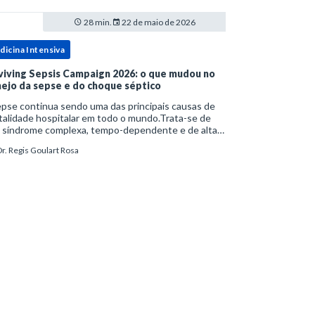
28 min.
22 de maio de 2026
dicina Intensiva
viving Sepsis Campaign 2026: o que mudou no
ejo da sepse e do choque séptico
pse continua sendo uma das principais causas de
alidade hospitalar em todo o mundo.Trata-se de
 síndrome complexa, tempo-dependente e de alta
bimortalidade, cujo reconhecimento precoce e
r. Regis Goulart Rosa
ejo estruturado são determinantes para o desfe