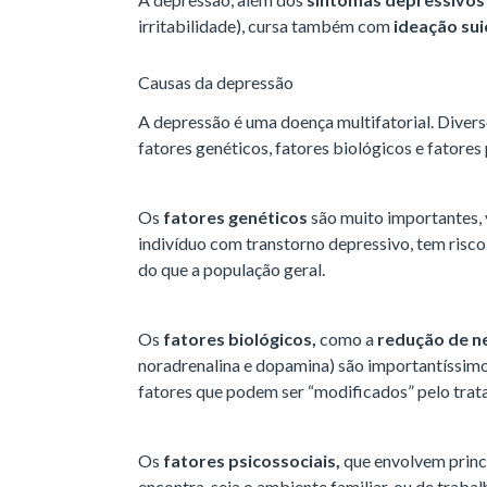
irritabilidade), cursa também com
ideação sui
Causas da depressão
A depressão é uma doença multifatorial. Diver
fatores genéticos, fatores biológicos e fatores
Os
fatores genéticos
são muito importantes, 
indivíduo com transtorno depressivo, tem risco
do que a população geral.
Os
fatores biológicos,
como a
redução de n
noradrenalina e dopamina) são importantíssimos
fatores que podem ser “modificados” pelo tra
Os
fatores psicossociais,
que envolvem princ
encontra, seja o ambiente familiar, ou de trab