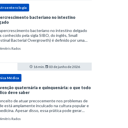
stroenterologia
ercrescimento bacteriano no intestino
gado
upercrescimento bacteriano no intestino delgado
s conhecido pela sigla SIBO, do inglês, Small
stinal Bacterial Overgrowth) é definido por uma
lação bacteriana excessiva. rata-se de uma forma
Dimitris Rados
cífica de disbiose do trato digestivo. P
16 min.
03 de junho de 2026
nica Médica
venção quaternária e quinquenária: o que todo
ico deve saber
onceito de atuar precocemente nos problemas de
e está amplamente inculcado na cultura popular e
edicina. Apesar disso, essa prática pode gerar
lemas por si só. Excesso de diagnósticos e de
Dimitris Rados
tamentos podem advir de prevenção excessiva