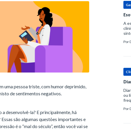
Ga
Eso
A es
clin
sint
eosi
Por
dent
Clí
Dia
m uma pessoa triste, com humor deprimido,
Diar
misto de sentimentos negativos.
ou l
freq
evac
Por
prát
o a desenvolvê-la? E principalmente, há
 Essas são algumas questões importantes e
essão é o “mal do século”, então você vai se