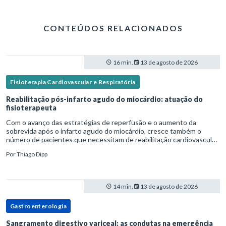
CONTEÚDOS RELACIONADOS
16 min.
13 de agosto de 2026
Fisioterapia Cardiovascular e Respiratória
Reabilitação pós-infarto agudo do miocárdio: atuação do
fisioterapeuta
Com o avanço das estratégias de reperfusão e o aumento da
sobrevida após o infarto agudo do miocárdio, cresce também o
número de pacientes que necessitam de reabilitação cardiovascular
estruturada.Nesse contexto, o fisioterapeuta assume um papel estr
Por
Thiago Dipp
14 min.
13 de agosto de 2026
Gastroenterologia
Sangramento digestivo variceal: as condutas na emergência