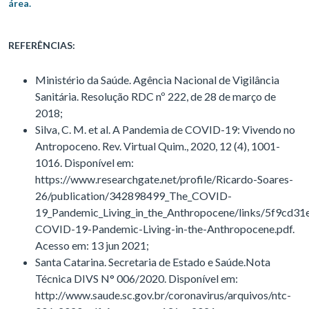
área.
REFERÊNCIAS:
Ministério da Saúde. Agência Nacional de Vigilância
Sanitária. Resolução RDC nº 222, de 28 de março de
2018;
Silva, C. M. et al. A Pandemia de COVID-19: Vivendo no
Antropoceno. Rev. Virtual Quim., 2020, 12 (4), 1001-
1016. Disponível em:
https://www.researchgate.net/profile/Ricardo-Soares-
26/publication/342898499_The_COVID-
19_Pandemic_Living_in_the_Anthropocene/links/5f9cd3
COVID-19-Pandemic-Living-in-the-Anthropocene.pdf.
Acesso em: 13 jun 2021;
Santa Catarina. Secretaria de Estado e Saúde.Nota
Técnica DIVS N° 006/2020. Disponível em:
http://www.saude.sc.gov.br/coronavirus/arquivos/ntc-