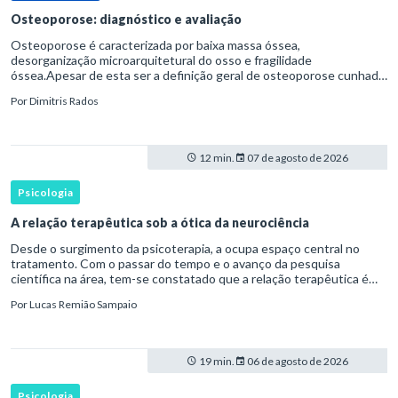
Osteoporose: diagnóstico e avaliação
Osteoporose é caracterizada por baixa massa óssea,
desorganização microarquitetural do osso e fragilidade
óssea.Apesar de esta ser a definição geral de osteoporose cunhada
pela Organização Mundial da Saúde, ela tem um enfoque
Por
Dimitris Rados
patofisiológico, e não c
12 min.
07 de agosto de 2026
Psicologia
A relação terapêutica sob a ótica da neurociência
Desde o surgimento da psicoterapia, a ocupa espaço central no
tratamento. Com o passar do tempo e o avanço da pesquisa
científica na área, tem-se constatado que a relação terapêutica é
um dos principais mecanismos associados à mudança, sendo consist
Por
Lucas Remião Sampaio
19 min.
06 de agosto de 2026
Psicologia