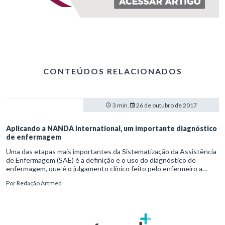
CONTEÚDOS RELACIONADOS
3 min.
26 de outubro de 2017
Aplicando a NANDA International, um importante diagnóstico
de enfermagem
Uma das etapas mais importantes da Sistematização da Assistência
de Enfermagem (SAE) é a definição e o uso do diagnóstico de
enfermagem, que é o julgamento clínico feito pelo enfermeiro a
respeito das respostas atuais ou potenciais do paciente aos
Por
Redação Artmed
problemas de saúde. É a base para a estruturação da assistência.