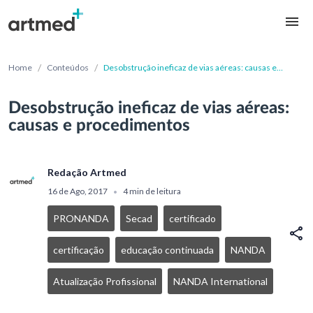
/
/
Home
Conteúdos
Desobstrução ineficaz de vias aéreas: causas e
procedimentos
Desobstrução ineficaz de vias aéreas:
causas e procedimentos
Redação Artmed
16 de Ago, 2017
4 min de leitura
•
PRONANDA
Secad
certificado
certificação
educação continuada
NANDA
Atualização Profissional
NANDA International