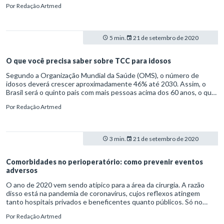
Por
Redação Artmed
desenvolvem na convivência humana e nas organizações sociais,
segundo a Lei de Diretrizes e Bases da Educação Nacional
(L9.394/96). Uma das funções do enfermeiro, conforme o Conselho
Federal de Enfermagem (COFEN), é exatamente combinar essas
5 min.
21 de setembro de 2020
duas atribuições. O profissional de enfermagem é o responsável
pela prevenção, pelo cuidado e pela manutenção da saúde. Em uma
equipe multidisciplinar, ele é o profissional de saúde mais próximo do
O que você precisa saber sobre TCC para idosos
paciente. Daí a sua importância em esclarecer dúvidas e prestar
Segundo a Organização Mundial da Saúde (OMS), o número de
informações ao paciente. O enfermeiro também desempenha o
idosos deverá crescer aproximadamente 46% até 2030. Assim, o
papel de educar e orientar a população, dentro ou fora do ambiente
Brasil será o quinto país com mais pessoas acima dos 60 anos, o que
hospitalar.
acende importantes sinais de alerta. É junto a esse público, por
Por
Redação Artmed
exemplo, que ocorre a predominância de doenças crônicas não
transmissíveis (DCNT) e a maior exposição à vulnerabilidade social.
3 min.
21 de setembro de 2020
Comorbidades no perioperatório: como prevenir eventos
adversos
O ano de 2020 vem sendo atípico para a área da cirurgia. A razão
disso está na pandemia de coronavírus, cujos reflexos atingem
tanto hospitais privados e beneficentes quanto públicos. Só no
Sistema Único de Saúde (SUS), a queda no número de cirurgias
Por
Redação Artmed
eletivas, até o fim de agosto, era de 61,4%. As restrições são