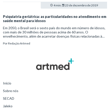
4 min.
23 de dezembro de 2019
Psiquiatria geriátrica: as particularidades no atendimento em
saúde mental para idosos
Em 2050, o Brasil será o sexto país do mundo em número de idosos,
com mais de 30 milhões de pessoas acima de 60 anos. O
envelhecimento, além de acarretar doenças físicas relacionadas à
passagem do tempo, vem acompanhado de mudanças nos padrões
Por
Redação Artmed
de vida do indivíduo. A combinação entre alterações biológicas e
comportamentais pode levar ao surgimento de transtornos mentais,
como a depressão crônica e a demência. E é aí que entra o papel
importante da psiquiatria geriátrica.
Início
Sobre nós
SECAD
Jaleko