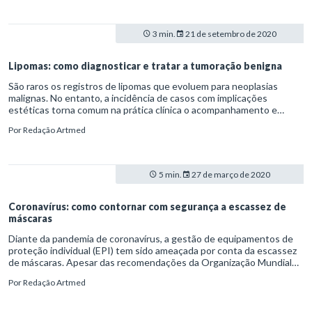
causadas, em especial, pela falta de insumos como anestésicos e
leitos, além do risco de contaminação pela Covid-19.
3 min.
21 de setembro de 2020
Lipomas: como diagnosticar e tratar a tumoração benigna
São raros os registros de lipomas que evoluem para neoplasias
malignas. No entanto, a incidência de casos com implicações
estéticas torna comum na prática clínica o acompanhamento e
remoção desses tumores.
Por
Redação Artmed
5 min.
27 de março de 2020
Coronavírus: como contornar com segurança a escassez de
máscaras
Diante da pandemia de coronavírus, a gestão de equipamentos de
proteção individual (EPI) tem sido ameaçada por conta da escassez
de máscaras. Apesar das recomendações da Organização Mundial
da Saúde (OMS) e do Ministério da Saúde quanto ao uso restrito de
Por
Redação Artmed
respiradores dos tipos N95 e PFF2 a profissionais de saúde e
pacientes infectados, muitas pessoas acabam estocando o artigo
em casa.