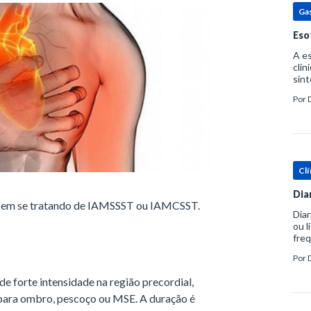
Ga
Eso
A es
clin
sint
eosi
Por
dent
Clí
Dia
e em se tratando de IAMSSST ou IAMCSST.
Diar
ou l
freq
evac
Por
prát
e forte intensidade na região precordial,
r para ombro, pescoço ou MSE. A duração é