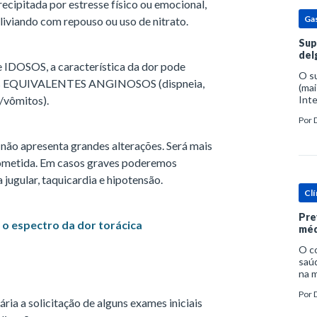
recipitada por estresse físico ou emocional,
Ga
liviando com repouso ou uso de nitrato.
Sup
del
DOSOS, a característica da dor pode
O s
ados EQUIVALENTES ANGINOSOS (dispneia,
(mai
s/vômitos).
Inte
popu
Por
espe
não apresenta grandes alterações. Será mais
cometida. Em casos graves poderemos
jugular, taquicardia e hipotensão.
Clí
Pre
o espectro da dor torácica
méd
O c
saúd
na m
prob
Por
tra
ria a solicitação de alguns exames iniciais