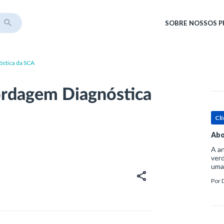
SOBRE
NOSSOS 
óstica da SCA
ordagem Diagnóstica
Clí
Abo
A an
verd
uma
sup
Por
ósse