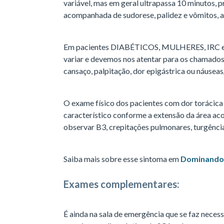
variável, mas em geral ultrapassa 10 minutos, p
acompanhada de sudorese, palidez e vômitos, a
Em pacientes DIABÉTICOS, MULHERES, IRC e I
variar e devemos nos atentar para os cham
cansaço, palpitação, dor epigástrica ou náusea
O exame físico dos pacientes com dor torácica 
característico conforme a extensão da área a
observar B3, crepitações pulmonares, turgência 
Saiba mais sobre esse sintoma em
Dominando 
Exames complementares:
É ainda na sala de emergência que se faz necessá