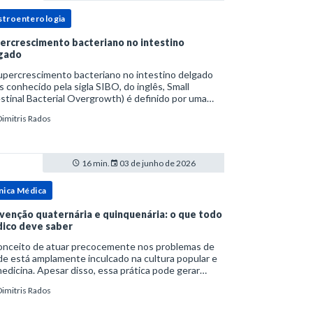
stroenterologia
ercrescimento bacteriano no intestino
gado
upercrescimento bacteriano no intestino delgado
s conhecido pela sigla SIBO, do inglês, Small
stinal Bacterial Overgrowth) é definido por uma
lação bacteriana excessiva. rata-se de uma forma
Dimitris Rados
cífica de disbiose do trato digestivo. P
16 min.
03 de junho de 2026
nica Médica
venção quaternária e quinquenária: o que todo
ico deve saber
onceito de atuar precocemente nos problemas de
e está amplamente inculcado na cultura popular e
edicina. Apesar disso, essa prática pode gerar
lemas por si só. Excesso de diagnósticos e de
Dimitris Rados
tamentos podem advir de prevenção excessiva