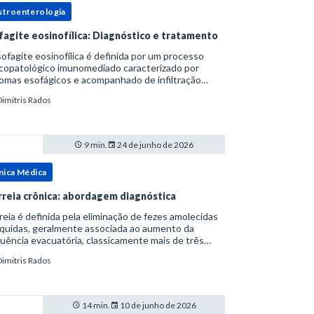
stroenterologia
fagite eosinofílica: Diagnóstico e tratamento
ofagite eosinofílica é definida por um processo
icopatológico imunomediado caracterizado por
omas esofágicos e acompanhado de infiltração
nofílica.Por anos foi considerada uma manifestação
Dimitris Rados
ro do espectro da doença do refluxo gastr
9 min.
24 de junho de 2026
nica Médica
rreia crônica: abordagem diagnóstica
reia é definida pela eliminação de fezes amolecidas
íquidas, geralmente associada ao aumento da
uência evacuatória, classicamente mais de três
uações ao dia, ou ao aumento do volume fecal.Na
Dimitris Rados
ica, a consistência das fezes costuma s
14 min.
10 de junho de 2026