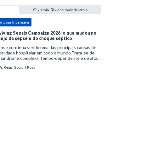
28 min.
22 de maio de 2026
dicina Intensiva
viving Sepsis Campaign 2026: o que mudou no
ejo da sepse e do choque séptico
pse continua sendo uma das principais causas de
alidade hospitalar em todo o mundo.Trata-se de
 síndrome complexa, tempo-dependente e de alta
bimortalidade, cujo reconhecimento precoce e
r. Regis Goulart Rosa
ejo estruturado são determinantes para o desfe