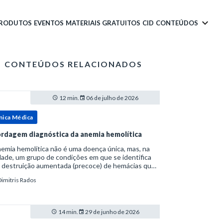
PRODUTOS
EVENTOS
MATERIAIS GRATUITOS
CID
CONTEÚDOS
CONTEÚDOS RELACIONADOS
12 min.
06 de julho de 2026
nica Médica
rdagem diagnóstica da anemia hemolítica
emia hemolítica não é uma doença única, mas, na
ade, um grupo de condições em que se identifica
 destruição aumentada (precoce) de hemácias que
era a capacidade compensatória da medula
Dimitris Rados
a.Como a vida média normal da hemácia é de apro
14 min.
29 de junho de 2026