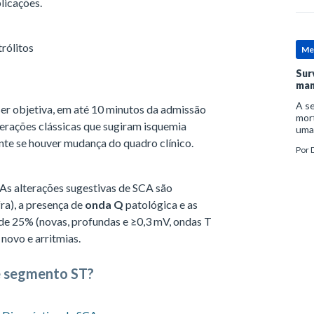
licações.
rólitos
Me
Sur
man
A se
ser objetiva, em até 10 minutos da admissão
mort
erações clássicas que sugiram isquemia
uma
mor
nte se houver mudança do quadro clínico.
Por
D
man
As alterações sugestivas de SCA são
fra), a presença de
onda Q
patológica e as
de 25% (novas, profundas e ≥0,3 mV, ondas T
novo e arritmias.
e segmento ST?