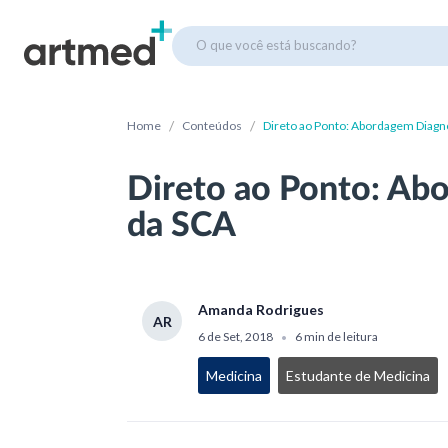
O que você está buscando?
/
/
Home
Conteúdos
Direto ao Ponto: Abordagem Diagn
Direto ao Ponto: Ab
da SCA
Amanda Rodrigues
AR
6 de Set, 2018
6 min de leitura
•
Medicina
Estudante de Medicina