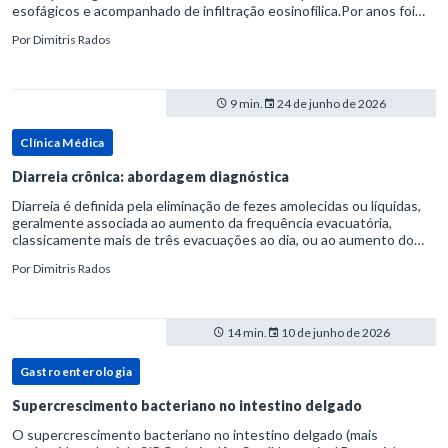
esofágicos e acompanhado de infiltração eosinofílica.Por anos foi
considerada uma manifestação dentro do espectro da doença do
Por
Dimitris Rados
refluxo gastr
9 min.
24 de junho de 2026
Clínica Médica
Diarreia crônica: abordagem diagnóstica
Diarreia é definida pela eliminação de fezes amolecidas ou líquidas,
geralmente associada ao aumento da frequência evacuatória,
classicamente mais de três evacuações ao dia, ou ao aumento do
volume fecal.Na prática, a consistência das fezes costuma s
Por
Dimitris Rados
14 min.
10 de junho de 2026
Gastroenterologia
Supercrescimento bacteriano no intestino delgado
O supercrescimento bacteriano no intestino delgado (mais