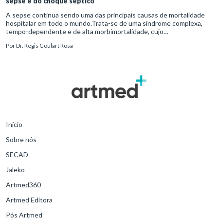
sepse e do choque séptico
A sepse continua sendo uma das principais causas de mortalidade
hospitalar em todo o mundo.Trata-se de uma síndrome complexa,
tempo-dependente e de alta morbimortalidade, cujo
reconhecimento precoce e manejo estruturado são determinantes
Por
Dr. Regis Goulart Rosa
para o desfe
Início
Sobre nós
SECAD
Jaleko
Artmed360
Artmed Editora
Pós Artmed