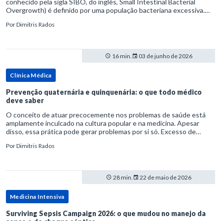
conhecido pela sigla SIBO, do inglês, Small Intestinal Bacterial
Overgrowth) é definido por uma população bacteriana excessiva.
rata-se de uma forma específica de disbiose do trato digestivo. P
Por
Dimitris Rados
16 min.
03 de junho de 2026
Clínica Médica
Prevenção quaternária e quinquenária: o que todo médico
deve saber
O conceito de atuar precocemente nos problemas de saúde está
amplamente inculcado na cultura popular e na medicina. Apesar
disso, essa prática pode gerar problemas por si só. Excesso de
diagnósticos e de tratamentos podem advir de prevenção excessiva
Por
Dimitris Rados
28 min.
22 de maio de 2026
Medicina Intensiva
Surviving Sepsis Campaign 2026: o que mudou no manejo da