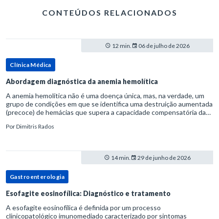
CONTEÚDOS RELACIONADOS
12 min.
06 de julho de 2026
Clínica Médica
Abordagem diagnóstica da anemia hemolítica
A anemia hemolítica não é uma doença única, mas, na verdade, um
grupo de condições em que se identifica uma destruição aumentada
(precoce) de hemácias que supera a capacidade compensatória da
medula óssea.Como a vida média normal da hemácia é de apro
Por
Dimitris Rados
14 min.
29 de junho de 2026
Gastroenterologia
Esofagite eosinofílica: Diagnóstico e tratamento
A esofagite eosinofílica é definida por um processo
clinicopatológico imunomediado caracterizado por sintomas