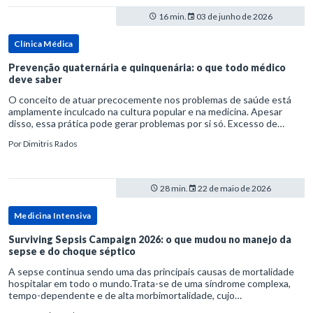
16 min.
03 de junho de 2026
Clínica Médica
Prevenção quaternária e quinquenária: o que todo médico
deve saber
O conceito de atuar precocemente nos problemas de saúde está
amplamente inculcado na cultura popular e na medicina. Apesar
disso, essa prática pode gerar problemas por si só. Excesso de
diagnósticos e de tratamentos podem advir de prevenção excessiva
Por
Dimitris Rados
28 min.
22 de maio de 2026
Medicina Intensiva
Surviving Sepsis Campaign 2026: o que mudou no manejo da
sepse e do choque séptico
A sepse continua sendo uma das principais causas de mortalidade
hospitalar em todo o mundo.Trata-se de uma síndrome complexa,
tempo-dependente e de alta morbimortalidade, cujo
reconhecimento precoce e manejo estruturado são determinantes