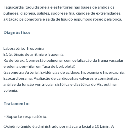
Taquicardia, taquidispneia e estertores nas bases de ambos os
pulmões, dispneia, palidez, sudorese fria, cianose de extremidades,
agitação psicomotora e saída de líquido espumoso róseo pela boca.
Diagnóstico:
Laboratório: Troponina
ECG: Sinais de arritmia e isquemia.
Rx de tórax: Congestão pulmonar com cefalização da trama vascular
e edema peri-hilar em “asa de borboleta”.
Gasometria Arterial: Evidências de acidose, hipoxemia e hipercapnia.
Ecocardiograma: Avaliação de cardiopatias valvares e congênitas;
análise da função ventricular sistólica e diastólica do VE; estimar
volemia.
Tratamento:
– Suporte respiratório:
Oxigênio úmido é administrado por máscara facial a 10 L/min. A