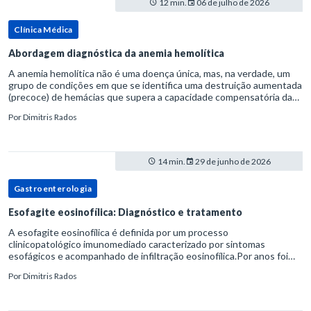
12 min.
06 de julho de 2026
Clínica Médica
Abordagem diagnóstica da anemia hemolítica
A anemia hemolítica não é uma doença única, mas, na verdade, um
grupo de condições em que se identifica uma destruição aumentada
(precoce) de hemácias que supera a capacidade compensatória da
medula óssea.Como a vida média normal da hemácia é de apro
Por
Dimitris Rados
14 min.
29 de junho de 2026
Gastroenterologia
Esofagite eosinofílica: Diagnóstico e tratamento
A esofagite eosinofílica é definida por um processo
clinicopatológico imunomediado caracterizado por sintomas
esofágicos e acompanhado de infiltração eosinofílica.Por anos foi
considerada uma manifestação dentro do espectro da doença do
Por
Dimitris Rados
refluxo gastr