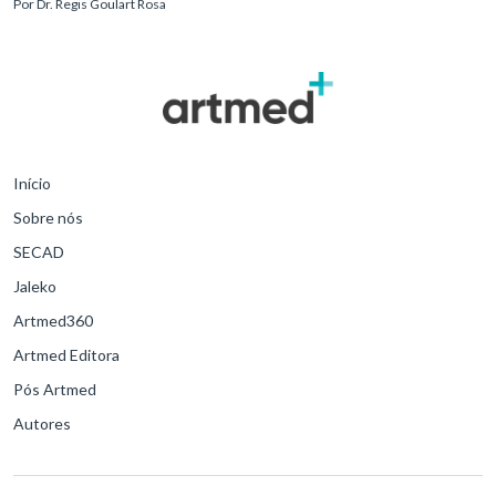
Por
Dr. Regis Goulart Rosa
para o desfe
Início
Sobre nós
SECAD
Jaleko
Artmed360
Artmed Editora
Pós Artmed
Autores