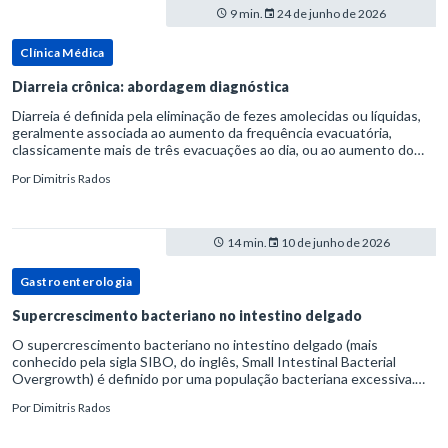
9 min.
24 de junho de 2026
Clínica Médica
Diarreia crônica: abordagem diagnóstica
Diarreia é definida pela eliminação de fezes amolecidas ou líquidas,
geralmente associada ao aumento da frequência evacuatória,
classicamente mais de três evacuações ao dia, ou ao aumento do
volume fecal.Na prática, a consistência das fezes costuma s
Por
Dimitris Rados
14 min.
10 de junho de 2026
Gastroenterologia
Supercrescimento bacteriano no intestino delgado
O supercrescimento bacteriano no intestino delgado (mais
conhecido pela sigla SIBO, do inglês, Small Intestinal Bacterial
Overgrowth) é definido por uma população bacteriana excessiva.
rata-se de uma forma específica de disbiose do trato digestivo. P
Por
Dimitris Rados