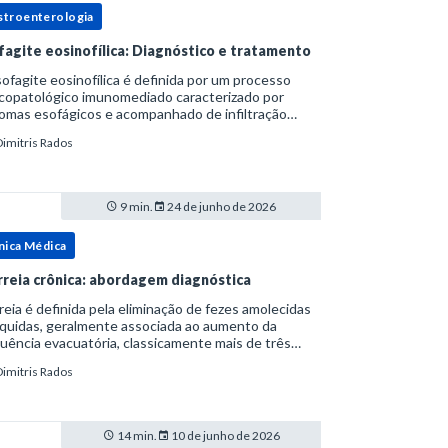
stroenterologia
fagite eosinofílica: Diagnóstico e tratamento
ofagite eosinofílica é definida por um processo
icopatológico imunomediado caracterizado por
omas esofágicos e acompanhado de infiltração
nofílica.Por anos foi considerada uma manifestação
Dimitris Rados
ro do espectro da doença do refluxo gastr
9 min.
24 de junho de 2026
nica Médica
rreia crônica: abordagem diagnóstica
reia é definida pela eliminação de fezes amolecidas
íquidas, geralmente associada ao aumento da
uência evacuatória, classicamente mais de três
uações ao dia, ou ao aumento do volume fecal.Na
Dimitris Rados
ica, a consistência das fezes costuma s
14 min.
10 de junho de 2026