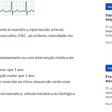
Ga
Sup
del
O s
 mitral reumática, hipertensão arterial,
(mai
masculino, DAC, alcoolismo, obesidade, etc.
Inte
popu
Por
espe
pontaneamente ou com intervenção médica em
Clí
enor que 1 ano.
ação maior que 1 ano.
Pre
méd
 reversão ao ritmo sinusal não serão mais
O c
saúd
ral reumática, válvula mecânica ou biológica
na m
prob
Por
tra