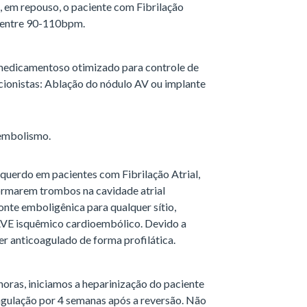
 em repouso, o paciente com Fibrilação
, entre 90-110bpm.
 medicamentoso otimizado para controle de
ionistas: Ablação do nódulo AV ou implante
embolismo.
squerdo em pacientes com Fibrilação Atrial,
ormarem trombos na cavidade atrial
onte emboligênica para qualquer sítio,
 AVE isquêmico cardioembólico. Devido a
er anticoagulado de forma profilática.
oras, iniciamos a heparinização do paciente
agulação por 4 semanas após a reversão. Não