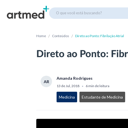
O que você está buscando?
/
/
Home
Conteúdos
Direto ao Ponto: Fibrilação Atrial
Direto ao Ponto: Fibr
Amanda Rodrigues
AR
13 de Jul, 2018
6 min de leitura
•
Medicina
Estudante de Medicina