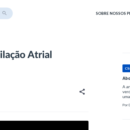
SOBRE
NOSSOS 
ilação Atrial
Clí
Abo
A an
verd
uma
sup
Por
ósse