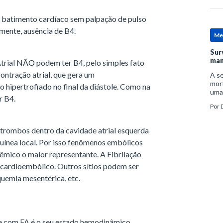
de batimento cardíaco sem palpação de pulso
amente, ausência de B4.
Me
Sur
man
Atrial NÃO podem ter B4, pelo simples fato
contração atrial, que gera um
A se
mort
 hipertrofiado no final da diástole. Como na
uma
r B4.
mor
Por
D
man
trombos dentro da cavidade atrial esquerda
guínea local. Por isso fenômenos embólicos
êmico o maior representante. A Fibrilação
 cardioembólico. Outros sítios podem ser
uemia mesentérica, etc.
te com FA é o seu estado hemodinâmico.