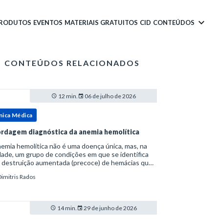
PRODUTOS
EVENTOS
MATERIAIS GRATUITOS
CID
CONTEÚDOS
CONTEÚDOS RELACIONADOS
12 min.
06 de julho de 2026
nica Médica
rdagem diagnóstica da anemia hemolítica
emia hemolítica não é uma doença única, mas, na
ade, um grupo de condições em que se identifica
 destruição aumentada (precoce) de hemácias que
era a capacidade compensatória da medula
Dimitris Rados
a.Como a vida média normal da hemácia é de apro
14 min.
29 de junho de 2026