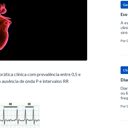
Ga
Eso
A es
clin
sint
eosi
Por
dent
Clí
 prática clínica com prevalência entre 0,5 e
Dia
 ausência de onda P e intervalos RR
Diar
ou l
freq
evac
Por
prát