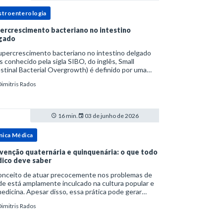
stroenterologia
ercrescimento bacteriano no intestino
gado
upercrescimento bacteriano no intestino delgado
s conhecido pela sigla SIBO, do inglês, Small
stinal Bacterial Overgrowth) é definido por uma
lação bacteriana excessiva. rata-se de uma forma
Dimitris Rados
cífica de disbiose do trato digestivo. P
16 min.
03 de junho de 2026
nica Médica
venção quaternária e quinquenária: o que todo
ico deve saber
onceito de atuar precocemente nos problemas de
e está amplamente inculcado na cultura popular e
edicina. Apesar disso, essa prática pode gerar
lemas por si só. Excesso de diagnósticos e de
Dimitris Rados
tamentos podem advir de prevenção excessiva