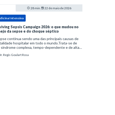
28 min.
22 de maio de 2026
dicina Intensiva
viving Sepsis Campaign 2026: o que mudou no
ejo da sepse e do choque séptico
pse continua sendo uma das principais causas de
alidade hospitalar em todo o mundo.Trata-se de
 síndrome complexa, tempo-dependente e de alta
bimortalidade, cujo reconhecimento precoce e
r. Regis Goulart Rosa
ejo estruturado são determinantes para o desfe