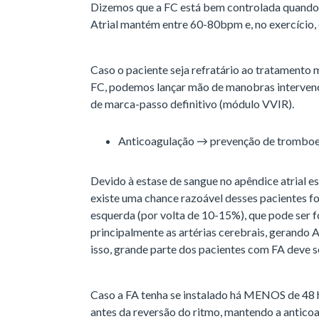
Dizemos que a FC está bem controlada quando,
Atrial mantém entre 60-80bpm e, no exercício
Caso o paciente seja refratário ao tratamento
FC, podemos lançar mão de manobras intervenc
de marca-passo definitivo (módulo VVIR).
Anticoagulação → prevenção de trombo
Devido à estase de sangue no apêndice atrial e
existe uma chance razoável desses pacientes f
esquerda (por volta de 10-15%), que pode ser f
principalmente as artérias cerebrais, gerando
isso, grande parte dos pacientes com FA deve s
Caso a FA tenha se instalado há MENOS de 48 h
antes da reversão do ritmo, mantendo a antico