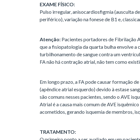
EXAME FÍSICO:
Pulso irregular, anisocardiosfigmia (ausculta 
periférico), variação na fonese de B1 e, classic
Atenção:
Pacientes portadores de Fibrilação 
que a fisiopatologia da quarta bulha envolve a 
turbilhonamento de sangue contra um ventrículo
FA não há contração atrial, não tem como existi
Em longo prazo, a FA pode causar formação de 
(apêndice atrial esquerdo) devido à estase san
são comuns nesses pacientes, sendo o AVE isqu
Atrial é a causa mais comum de AVE isquêmico
acometidos, gerando isquemia de membros, isq
TRATAMENTO:
O primeiro ponto a ser avaliado em um pacien