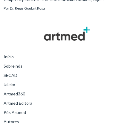
reconhecimento precoce e manejo estruturado são determinantes
Por
Dr. Regis Goulart Rosa
para o desfe
Início
Sobre nós
SECAD
Jaleko
Artmed360
Artmed Editora
Pós Artmed
Autores