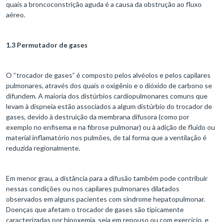
quais a broncoconstrição aguda é a causa da obstrução ao fluxo
aéreo.
1.3 Permutador de gases
O “trocador de gases” é composto pelos alvéolos e pelos capilares
pulmonares, através dos quais o oxigênio e o dióxido de carbono se
difundem. A maioria dos distúrbios cardiopulmonares comuns que
levam à dispneia estão associados a algum distúrbio do trocador de
gases, devido à destruição da membrana difusora (como por
exemplo no enfisema e na fibrose pulmonar) ou à adição de fluido ou
material inflamatório nos pulmões, de tal forma que a ventilação é
reduzida regionalmente.
Em menor grau, a distância para a difusão também pode contribuir
nessas condições ou nos capilares pulmonares dilatados
observados em alguns pacientes com síndrome hepatopulmonar.
Doenças que afetam o trocador de gases são tipicamente
caracterizadas por hipoxemia, seja em repouso ou com exercício, e