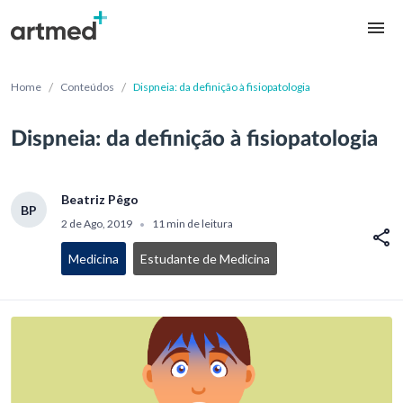
/
/
Home
Conteúdos
Dispneia: da definição à fisiopatologia
Dispneia: da definição à fisiopatologia
Beatriz Pêgo
BP
2 de Ago, 2019
11 min de leitura
•
Medicina
Estudante de Medicina