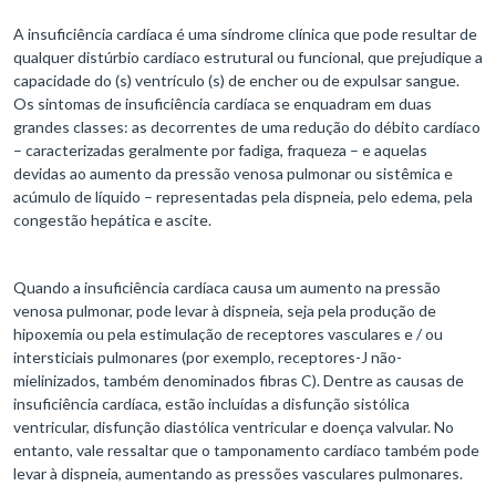
A insuficiência cardíaca é uma síndrome clínica que pode resultar de
qualquer distúrbio cardíaco estrutural ou funcional, que prejudique a
capacidade do (s) ventrículo (s) de encher ou de expulsar sangue.
Os sintomas de insuficiência cardíaca se enquadram em duas
grandes classes: as decorrentes de uma redução do débito cardíaco
– caracterizadas geralmente por fadiga, fraqueza – e aquelas
devidas ao aumento da pressão venosa pulmonar ou sistêmica e
acúmulo de líquido – representadas pela dispneia, pelo edema, pela
congestão hepática e ascite.
Quando a insuficiência cardíaca causa um aumento na pressão
venosa pulmonar, pode levar à dispneia, seja pela produção de
hipoxemia ou pela estimulação de receptores vasculares e / ou
intersticiais pulmonares (por exemplo, receptores-J não-
mielinizados, também denominados fibras C). Dentre as causas de
insuficiência cardíaca, estão incluídas a disfunção sistólica
ventricular, disfunção diastólica ventricular e doença valvular. No
entanto, vale ressaltar que o tamponamento cardíaco também pode
levar à dispneia, aumentando as pressões vasculares pulmonares.