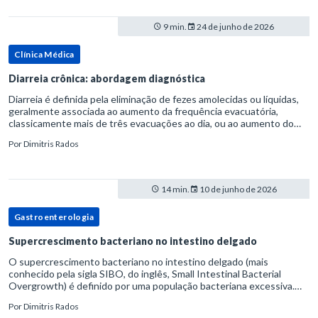
9 min.
24 de junho de 2026
Clínica Médica
Diarreia crônica: abordagem diagnóstica
Diarreia é definida pela eliminação de fezes amolecidas ou líquidas,
geralmente associada ao aumento da frequência evacuatória,
classicamente mais de três evacuações ao dia, ou ao aumento do
volume fecal.Na prática, a consistência das fezes costuma s
Por
Dimitris Rados
14 min.
10 de junho de 2026
Gastroenterologia
Supercrescimento bacteriano no intestino delgado
O supercrescimento bacteriano no intestino delgado (mais
conhecido pela sigla SIBO, do inglês, Small Intestinal Bacterial
Overgrowth) é definido por uma população bacteriana excessiva.
rata-se de uma forma específica de disbiose do trato digestivo. P
Por
Dimitris Rados