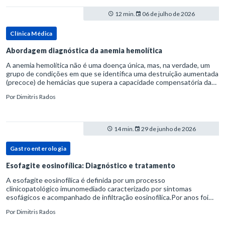
12 min.
06 de julho de 2026
Clínica Médica
Abordagem diagnóstica da anemia hemolítica
A anemia hemolítica não é uma doença única, mas, na verdade, um
grupo de condições em que se identifica uma destruição aumentada
(precoce) de hemácias que supera a capacidade compensatória da
medula óssea.Como a vida média normal da hemácia é de apro
Por
Dimitris Rados
14 min.
29 de junho de 2026
Gastroenterologia
Esofagite eosinofílica: Diagnóstico e tratamento
A esofagite eosinofílica é definida por um processo
clinicopatológico imunomediado caracterizado por sintomas
esofágicos e acompanhado de infiltração eosinofílica.Por anos foi
considerada uma manifestação dentro do espectro da doença do
Por
Dimitris Rados
refluxo gastr