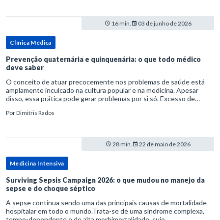
16 min.
03 de junho de 2026
Clínica Médica
Prevenção quaternária e quinquenária: o que todo médico
deve saber
O conceito de atuar precocemente nos problemas de saúde está
amplamente inculcado na cultura popular e na medicina. Apesar
disso, essa prática pode gerar problemas por si só. Excesso de
diagnósticos e de tratamentos podem advir de prevenção excessiva
Por
Dimitris Rados
28 min.
22 de maio de 2026
Medicina Intensiva
Surviving Sepsis Campaign 2026: o que mudou no manejo da
sepse e do choque séptico
A sepse continua sendo uma das principais causas de mortalidade
hospitalar em todo o mundo.Trata-se de uma síndrome complexa,
tempo-dependente e de alta morbimortalidade, cujo