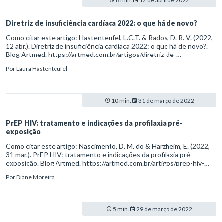
8 min.
12 de abril de 2022
Diretriz de insuficiência cardíaca 2022: o que há de novo?
Como citar este artigo: Hastenteufel, L.C.T. & Rados, D. R. V. (2022,
12 abr.). Diretriz de insuficiência cardíaca 2022: o que há de novo?.
Blog Artmed. https://artmed.com.br/artigos/diretriz-de-
insuficiencia-cardiaca-2022-o-que-ha-de-novo
Por
Laura Hastenteufel
10 min.
31 de março de 2022
PrEP HIV: tratamento e indicações da profilaxia pré-
exposição
Como citar este artigo: Nascimento, D. M. do & Harzheim, E. (2022,
31 mar.). PrEP HIV: tratamento e indicações da profilaxia pré-
exposição. Blog Artmed. https://artmed.com.br/artigos/prep-hiv-
tratamento-e-indicacoes-da-profilaxia-pre-exposicao
Por
Diane Moreira
5 min.
29 de março de 2022