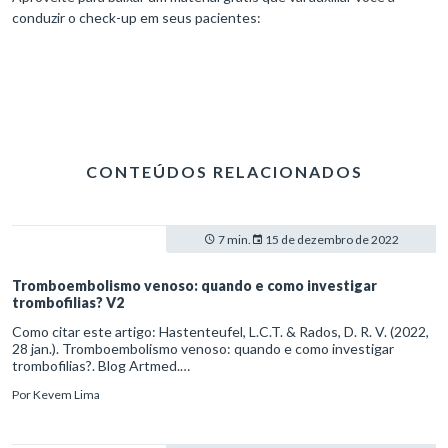
conduzir o check-up em seus pacientes:
CONTEÚDOS RELACIONADOS
7 min.
15 de dezembro de 2022
Tromboembolismo venoso: quando e como investigar
trombofilias? V2
Como citar este artigo: Hastenteufel, L.C.T. & Rados, D. R. V. (2022,
28 jan.). Tromboembolismo venoso: quando e como investigar
trombofilias?. Blog Artmed.
https://artmed.com.br/artigos/tromboembolismo-venoso-quando-e-
Por
Kevem Lima
como-investigar-trombofilias-v2