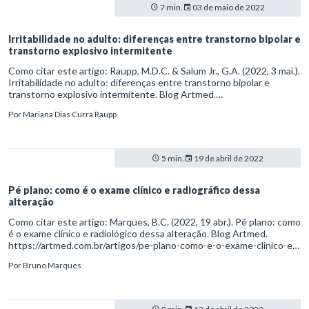
7 min.
03 de maio de 2022
Irritabilidade no adulto: diferenças entre transtorno bipolar e
transtorno explosivo intermitente
Como citar este artigo: Raupp, M.D.C. & Salum Jr., G.A. (2022, 3 mai.).
Irritabilidade no adulto: diferenças entre transtorno bipolar e
transtorno explosivo intermitente. Blog Artmed.
https://artmed.com.br/artigos/irritabilidade-no-adulto-diferencas-
Por
Mariana Dias Curra Raupp
entre-transtorno-bipolar-e-transtorno-explosivo-intermitente
5 min.
19 de abril de 2022
Pé plano: como é o exame clínico e radiográfico dessa
alteração
Como citar este artigo: Marques, B.C. (2022, 19 abr.). Pé plano: como
é o exame clínico e radiológico dessa alteração. Blog Artmed.
https://artmed.com.br/artigos/pe-plano-como-e-o-exame-clinico-e-
radiografico-dessa-alteracao
Por
Bruno Marques