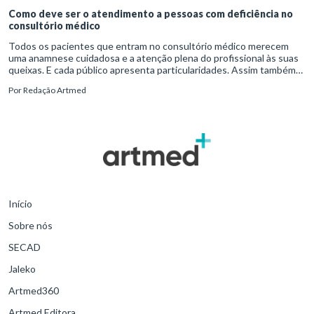
Como deve ser o atendimento a pessoas com deficiência no
consultório médico
Todos os pacientes que entram no consultório médico merecem
uma anamnese cuidadosa e a atenção plena do profissional às suas
queixas. E cada público apresenta particularidades. Assim também
ocorre com as pessoas com deficiências (PCDs) físicas e cognitivas.
Por
Redação Artmed
Acima de tudo, é recomendado o uso do bom senso e de habilidades
socioemocionais como a empatia.
Início
Sobre nós
SECAD
Jaleko
Artmed360
Artmed Editora