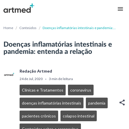
/
/
Home
Conteúdos
Doenças inflamatórias intestinais e pandemia:
entenda a relação
Doenças inflamatórias intestinais e
pandemia: entenda a relação
Redação Artmed
24 de Jul, 2020
3 min de leitura
•
Clínicas e Tratamentos
coronavírus
doenças inflamatórias intestinais
pandemia
pacientes crônicos
colapso intestinal
Conteúdos sobre o coronavírus