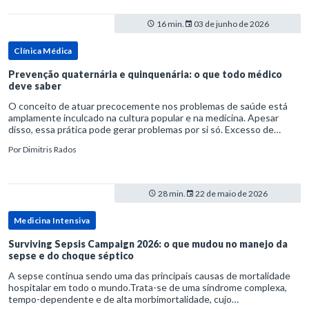
16 min.
03 de junho de 2026
Clínica Médica
Prevenção quaternária e quinquenária: o que todo médico
deve saber
O conceito de atuar precocemente nos problemas de saúde está
amplamente inculcado na cultura popular e na medicina. Apesar
disso, essa prática pode gerar problemas por si só. Excesso de
diagnósticos e de tratamentos podem advir de prevenção excessiva
Por
Dimitris Rados
28 min.
22 de maio de 2026
Medicina Intensiva
Surviving Sepsis Campaign 2026: o que mudou no manejo da
sepse e do choque séptico
A sepse continua sendo uma das principais causas de mortalidade
hospitalar em todo o mundo.Trata-se de uma síndrome complexa,
tempo-dependente e de alta morbimortalidade, cujo