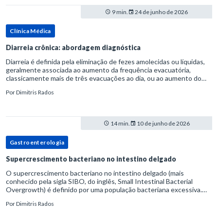
9 min.
24 de junho de 2026
Clínica Médica
Diarreia crônica: abordagem diagnóstica
Diarreia é definida pela eliminação de fezes amolecidas ou líquidas,
geralmente associada ao aumento da frequência evacuatória,
classicamente mais de três evacuações ao dia, ou ao aumento do
volume fecal.Na prática, a consistência das fezes costuma s
Por
Dimitris Rados
14 min.
10 de junho de 2026
Gastroenterologia
Supercrescimento bacteriano no intestino delgado
O supercrescimento bacteriano no intestino delgado (mais
conhecido pela sigla SIBO, do inglês, Small Intestinal Bacterial
Overgrowth) é definido por uma população bacteriana excessiva.
rata-se de uma forma específica de disbiose do trato digestivo. P
Por
Dimitris Rados