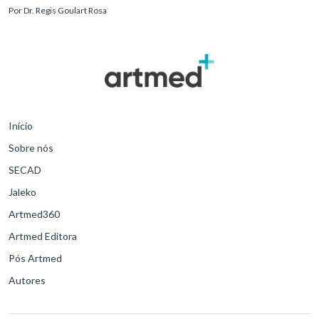
reconhecimento precoce e manejo estruturado são determinantes
Por
Dr. Regis Goulart Rosa
para o desfe
Início
Sobre nós
SECAD
Jaleko
Artmed360
Artmed Editora
Pós Artmed
Autores