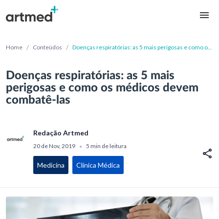
/
/
Home
Conteúdos
Doenças respiratórias: as 5 mais perigosas e como os
médicos devem combatê-las
Doenças respiratórias: as 5 mais
perigosas e como os médicos devem
combatê-las
Redação Artmed
20 de Nov, 2019
5 min de leitura
•
Medicina
Clínica Médica