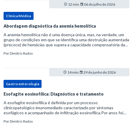
12 min.
06 de julho de 2026
Clínica Médica
Abordagem diagnóstica da anemia hemolítica
A anemia hemolítica não é uma doença única, mas, na verdade, um
grupo de condições em que se identifica uma destruição aumentada
(precoce) de hemácias que supera a capacidade compensatória da
medula óssea.Como a vida média normal da hemácia é de apro
Por
Dimitris Rados
14 min.
29 de junho de 2026
Gastroenterologia
Esofagite eosinofílica: Diagnóstico e tratamento
A esofagite eosinofílica é definida por um processo
clinicopatológico imunomediado caracterizado por sintomas
esofágicos e acompanhado de infiltração eosinofílica.Por anos foi
considerada uma manifestação dentro do espectro da doença do
Por
Dimitris Rados
refluxo gastr