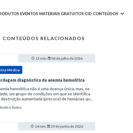
PRODUTOS
EVENTOS
MATERIAIS GRATUITOS
CID
CONTEÚDOS
CONTEÚDOS RELACIONADOS
12 min.
06 de julho de 2026
nica Médica
rdagem diagnóstica da anemia hemolítica
emia hemolítica não é uma doença única, mas, na
ade, um grupo de condições em que se identifica
 destruição aumentada (precoce) de hemácias que
era a capacidade compensatória da medula
Dimitris Rados
a.Como a vida média normal da hemácia é de apro
14 min.
29 de junho de 2026