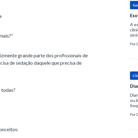
Ga
a
Eso
A es
clin
sint
 mais?”
eosi
Por
dent
lizmente grande parte dos profissionais de
cisa de sedação daquele que precisa de
Clí
Dia
r todas?
Diar
ou l
freq
evac
Por
prát
onceitos: