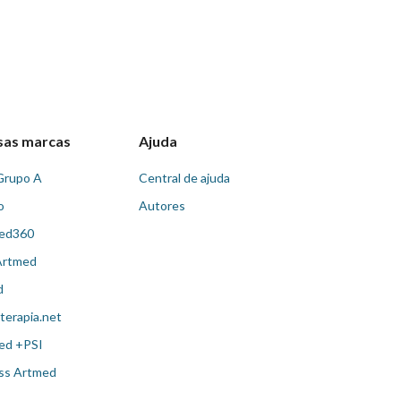
sas marcas
Ajuda
Grupo A
Central de ajuda
o
Autores
ed360
Artmed
d
terapia.net
ed +PSI
ss Artmed