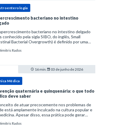
stroenterologia
ercrescimento bacteriano no intestino
gado
upercrescimento bacteriano no intestino delgado
s conhecido pela sigla SIBO, do inglês, Small
stinal Bacterial Overgrowth) é definido por uma
lação bacteriana excessiva. rata-se de uma forma
Dimitris Rados
cífica de disbiose do trato digestivo. P
16 min.
03 de junho de 2026
nica Médica
venção quaternária e quinquenária: o que todo
ico deve saber
onceito de atuar precocemente nos problemas de
e está amplamente inculcado na cultura popular e
edicina. Apesar disso, essa prática pode gerar
lemas por si só. Excesso de diagnósticos e de
Dimitris Rados
tamentos podem advir de prevenção excessiva