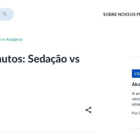
SOBRE
NOSSOS 
 vs Analgesia
utos: Sedação vs
Clí
Abo
A an
verd
uma
sup
Por
ósse