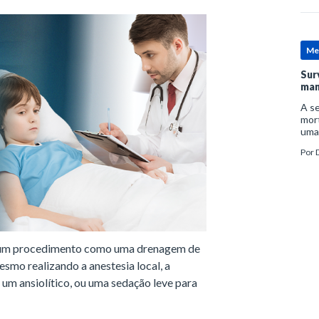
Me
Sur
man
A se
mort
uma
mor
Por
D
man
ar um procedimento como uma drenagem de
smo realizando a anestesia local, a
e um ansiolítico, ou uma sedação leve para