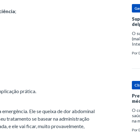
Ga
ciência
;
Sup
del
O s
(mai
Inte
popu
Por
espe
Clí
plicação prática.
Pre
méd
O c
a emergência. Ele se queixa de dor abdominal
saúd
 seu tratamento se basear na administração
na m
da, e ele vai ficar, muito provavelmente,
prob
Por
tra