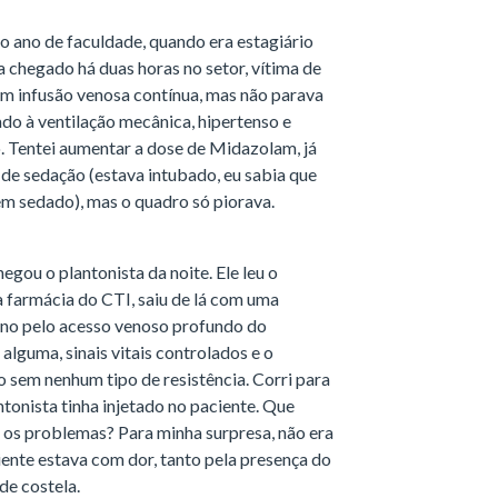
o ano de faculdade, quando era estagiário
 chegado há duas horas no setor, vítima de
m infusão venosa contínua, mas não parava
do à ventilação mecânica, hipertenso e
. Tentei aumentar a dose de Midazolam, já
 de sedação (estava intubado, eu sabia que
em sedado), mas o quadro só piorava.
ou o plantonista da noite. Ele leu o
a farmácia do CTI, saiu de lá com uma
alino pelo acesso venoso profundo do
alguma, sinais vitais controlados e o
o sem nenhum tipo de resistência. Corri para
ntonista tinha injetado no paciente. Que
 os problemas? Para minha surpresa, não era
iente estava com dor, tanto pela presença do
de costela.