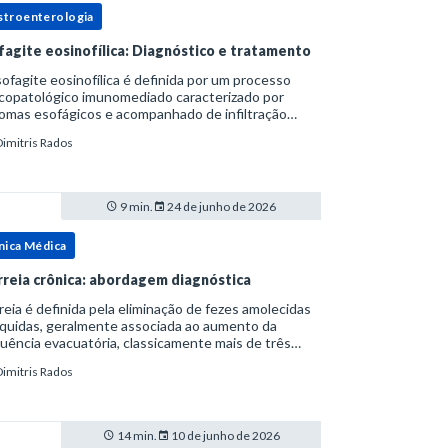
stroenterologia
fagite eosinofílica: Diagnóstico e tratamento
ofagite eosinofílica é definida por um processo
icopatológico imunomediado caracterizado por
omas esofágicos e acompanhado de infiltração
nofílica.Por anos foi considerada uma manifestação
Dimitris Rados
ro do espectro da doença do refluxo gastr
9 min.
24 de junho de 2026
nica Médica
rreia crônica: abordagem diagnóstica
reia é definida pela eliminação de fezes amolecidas
íquidas, geralmente associada ao aumento da
uência evacuatória, classicamente mais de três
uações ao dia, ou ao aumento do volume fecal.Na
Dimitris Rados
ica, a consistência das fezes costuma s
14 min.
10 de junho de 2026