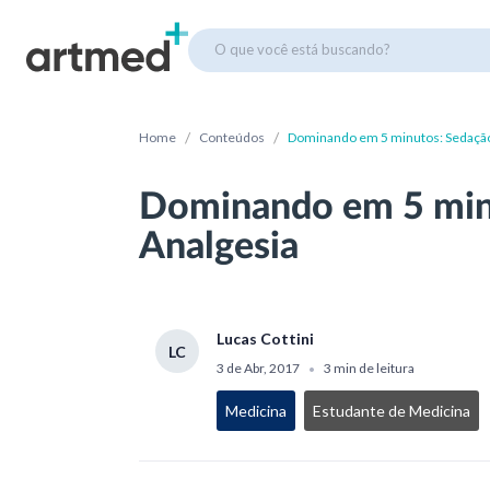
O que você está buscando?
/
/
Home
Conteúdos
Dominando em 5 minutos: Sedação
Dominando em 5 min
Analgesia
Lucas Cottini
LC
3 de Abr, 2017
3 min de leitura
•
Medicina
Estudante de Medicina