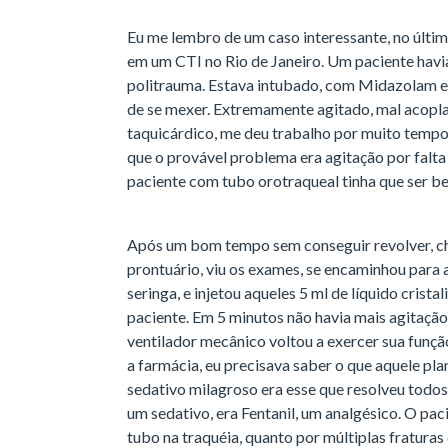
Eu me lembro de um caso interessante, no últim
em um CTI no Rio de Janeiro. Um paciente havia
politrauma. Estava intubado, com Midazolam e
de se mexer. Extremamente agitado, mal acopla
taquicárdico, me deu trabalho por muito tempo
que o provável problema era agitação por falta
paciente com tubo orotraqueal tinha que ser b
Após um bom tempo sem conseguir revolver, cheg
prontuário, viu os exames, se encaminhou para 
seringa, e injetou aqueles 5 ml de líquido crist
paciente. Em 5 minutos não havia mais agitação 
ventilador mecânico voltou a exercer sua funçã
a farmácia, eu precisava saber o que aquele pla
sedativo milagroso era esse que resolveu todos
um sedativo, era Fentanil, um analgésico. O pac
tubo na traquéia, quanto por múltiplas fraturas 