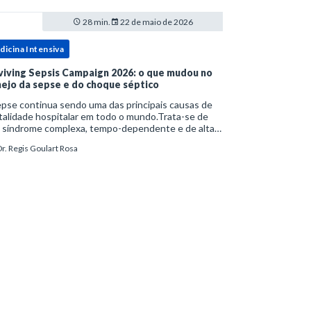
28 min.
22 de maio de 2026
dicina Intensiva
viving Sepsis Campaign 2026: o que mudou no
ejo da sepse e do choque séptico
pse continua sendo uma das principais causas de
alidade hospitalar em todo o mundo.Trata-se de
 síndrome complexa, tempo-dependente e de alta
bimortalidade, cujo reconhecimento precoce e
r. Regis Goulart Rosa
ejo estruturado são determinantes para o desfe