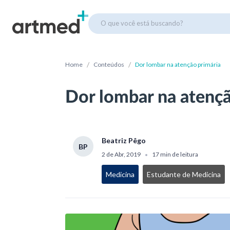
O que você está buscando?
/
/
Home
Conteúdos
Dor lombar na atenção primária
Dor lombar na atençã
Beatriz Pêgo
BP
2 de Abr, 2019
17 min de leitura
•
Medicina
Estudante de Medicina