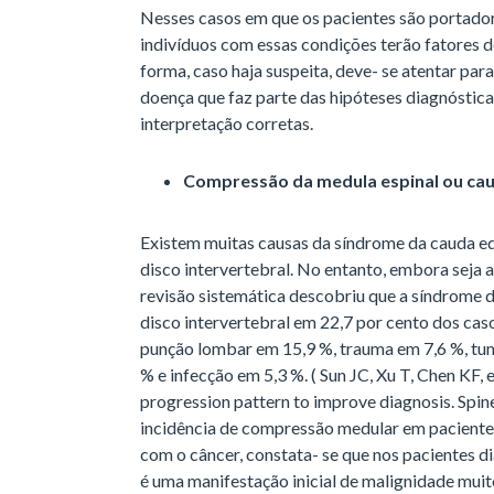
Nesses casos em que os pacientes são portador
indivíduos com essas condições terão fatores d
forma, caso haja suspeita, deve- se atentar para
doença que faz parte das hipóteses diagnósticas
interpretação corretas.
Compressão da medula espinal ou ca
Existem muitas causas da síndrome da cauda e
disco intervertebral. No entanto, embora seja 
revisão sistemática descobriu que a síndrome d
disco intervertebral em 22,7 por cento dos caso
punção lombar em 15,9 %, trauma em 7,6 %, tu
% e infecção em 5,3 %. ( Sun JC, Xu T, Chen KF,
progression pattern to improve diagnosis. Spin
incidência de compressão medular em paciente
com o câncer, constata- se que nos pacientes 
é uma manifestação inicial de malignidade mu