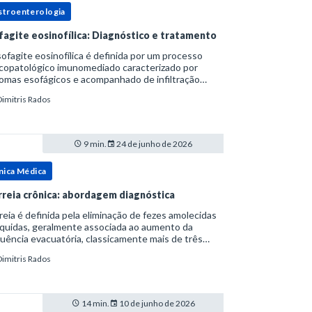
stroenterologia
fagite eosinofílica: Diagnóstico e tratamento
ofagite eosinofílica é definida por um processo
icopatológico imunomediado caracterizado por
omas esofágicos e acompanhado de infiltração
nofílica.Por anos foi considerada uma manifestação
Dimitris Rados
ro do espectro da doença do refluxo gastr
9 min.
24 de junho de 2026
nica Médica
rreia crônica: abordagem diagnóstica
reia é definida pela eliminação de fezes amolecidas
íquidas, geralmente associada ao aumento da
uência evacuatória, classicamente mais de três
uações ao dia, ou ao aumento do volume fecal.Na
Dimitris Rados
ica, a consistência das fezes costuma s
14 min.
10 de junho de 2026