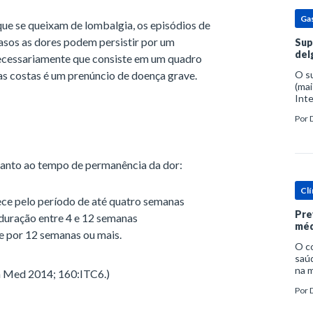
Ga
que se queixam de lombalgia, os episódios de
asos as dores podem persistir por um
Sup
del
necessariamente que consiste em um quadro
as costas é um prenúncio de doença grave.
O s
(mai
Inte
popu
Por
espe
quanto ao tempo de permanência da dor:
Clí
ce pelo período de até quatro semanas
Pre
duração entre 4 e 12 semanas
méd
e por 12 semanas ou mais.
O c
saúd
na m
ern Med 2014; 160:ITC6.)
prob
Por
tra