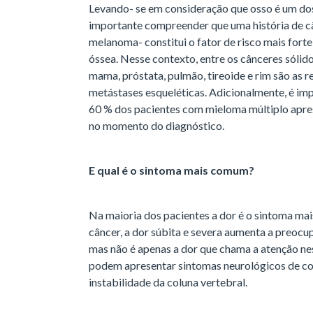
Levando- se em consideração que osso é um dos
importante compreender que uma história de c
melanoma- constitui o fator de risco mais fort
óssea. Nesse contexto, entre os cânceres sólid
mama, próstata, pulmão, tireoide e rim são as 
metástases esqueléticas. Adicionalmente, é i
60 % dos pacientes com mieloma múltiplo apres
no momento do diagnóstico.
E qual é o sintoma mais comum?
Na maioria dos pacientes a dor é o sintoma ma
câncer, a dor súbita e severa aumenta a preocu
mas não é apenas a dor que chama a atenção ne
podem apresentar sintomas neurológicos de c
instabilidade da coluna vertebral.