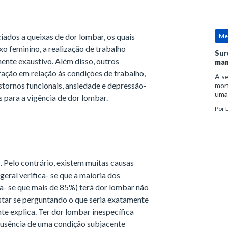
ciados a queixas de dor lombar, os quais
Me
xo feminino, a realização de trabalho
Sur
ente exaustivo. Além disso, outros
man
fação em relação às condições de trabalho,
A se
stornos funcionais, ansiedade e depressão-
mort
uma
 para a vigência de dor lombar.
mor
Por
D
man
. Pelo contrário, existem muitas causas
geral verifica- se que a maioria dos
a- se que mais de 85%) terá dor lombar não
star se perguntando o que seria exatamente
nte explica. Ter dor lombar inespecífica
 ausência de uma condição subjacente