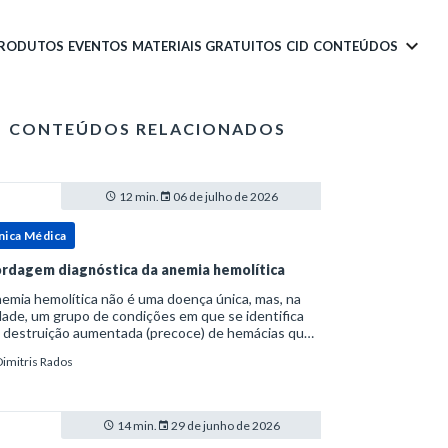
PRODUTOS
EVENTOS
MATERIAIS GRATUITOS
CID
CONTEÚDOS
CONTEÚDOS RELACIONADOS
12 min.
06 de julho de 2026
nica Médica
rdagem diagnóstica da anemia hemolítica
emia hemolítica não é uma doença única, mas, na
ade, um grupo de condições em que se identifica
 destruição aumentada (precoce) de hemácias que
era a capacidade compensatória da medula
Dimitris Rados
a.Como a vida média normal da hemácia é de apro
14 min.
29 de junho de 2026