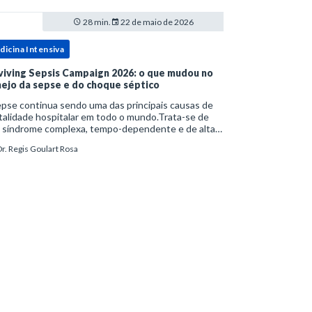
28 min.
22 de maio de 2026
dicina Intensiva
viving Sepsis Campaign 2026: o que mudou no
ejo da sepse e do choque séptico
pse continua sendo uma das principais causas de
alidade hospitalar em todo o mundo.Trata-se de
 síndrome complexa, tempo-dependente e de alta
bimortalidade, cujo reconhecimento precoce e
r. Regis Goulart Rosa
ejo estruturado são determinantes para o desfe