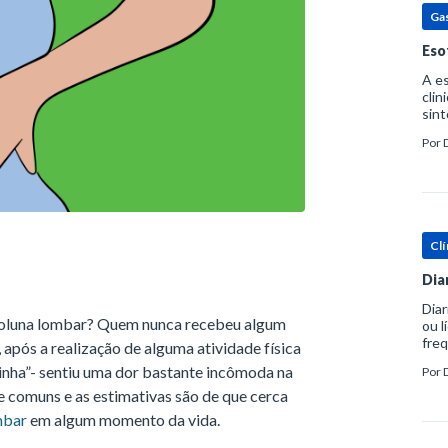
Ga
Eso
A es
clin
sint
eosi
Por
dent
Clí
Dia
Diar
 coluna lombar? Quem nunca recebeu algum
ou l
freq
após a realização de alguma atividade física
evac
inha”- sentiu uma dor bastante incômoda na
Por
prát
 comuns e as estimativas são de que cerca
mbar
em algum momento da vida.