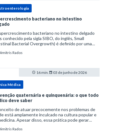
stroenterologia
ercrescimento bacteriano no intestino
gado
upercrescimento bacteriano no intestino delgado
s conhecido pela sigla SIBO, do inglês, Small
stinal Bacterial Overgrowth) é definido por uma
lação bacteriana excessiva. rata-se de uma forma
Dimitris Rados
cífica de disbiose do trato digestivo. P
16 min.
03 de junho de 2026
nica Médica
venção quaternária e quinquenária: o que todo
ico deve saber
onceito de atuar precocemente nos problemas de
e está amplamente inculcado na cultura popular e
edicina. Apesar disso, essa prática pode gerar
lemas por si só. Excesso de diagnósticos e de
Dimitris Rados
tamentos podem advir de prevenção excessiva