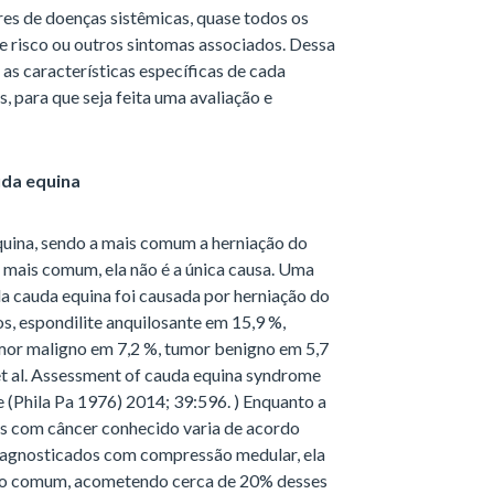
es de doenças sistêmicas, quase todos os
e risco ou outros sintomas associados. Dessa
 as características específicas de cada
, para que seja feita uma avaliação e
uda equina
quina, sendo a mais comum a herniação do
a mais comum, ela não é a única causa. Uma
a cauda equina foi causada por herniação do
s, espondilite anquilosante em 15,9 %,
mor maligno em 7,2 %, tumor benigno em 5,7
 et al. Assessment of cauda equina syndrome
e (Phila Pa 1976) 2014; 39:596. ) Enquanto a
s com câncer conhecido varia de acordo
diagnosticados com compressão medular, ela
ito comum, acometendo cerca de 20% desses