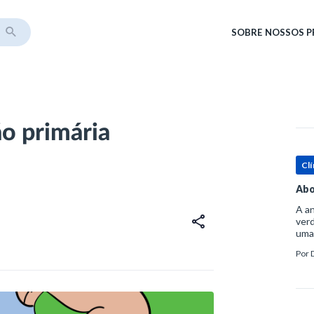
SOBRE
NOSSOS 
o primária
Clí
Abo
A an
verd
uma
sup
Por
ósse