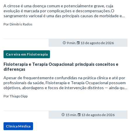
A cirrose é uma doença comum e potencialmente grave, cuja
evolução é marcada por complicações e descompensações.O
sangramento variceal é uma das principais causas de morbidade e
mortalidade para pessoas com cirrose.Ele é causado pela
Por
Dimitris Rados
hipertensão port
9 min.
13 de agosto de 2026
Carreira em Fisioterapia
Fisioterapia e Terapia Ocupacional: principais conceitos e
diferenças
Apesar de frequentemente confundidas na prática clínica e até por
profissionais da saúde, Fisioterapia e Terapia Ocupacional possuem
objetivos, abordagens e focos de intervenção distintos — ainda que
complementares. Entender essas diferenças é essenc
Por
Thiago Dipp
15 min.
13 de agosto de 2026
Clínica Médica