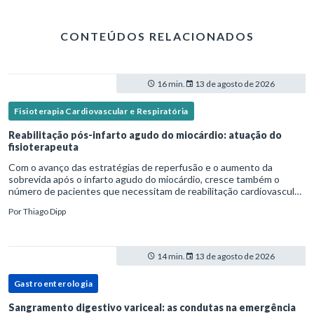
CONTEÚDOS RELACIONADOS
16 min.
13 de agosto de 2026
Fisioterapia Cardiovascular e Respiratória
Reabilitação pós-infarto agudo do miocárdio: atuação do
fisioterapeuta
Com o avanço das estratégias de reperfusão e o aumento da
sobrevida após o infarto agudo do miocárdio, cresce também o
número de pacientes que necessitam de reabilitação cardiovascular
estruturada.Nesse contexto, o fisioterapeuta assume um papel estr
Por
Thiago Dipp
14 min.
13 de agosto de 2026
Gastroenterologia
Sangramento digestivo variceal: as condutas na emergência