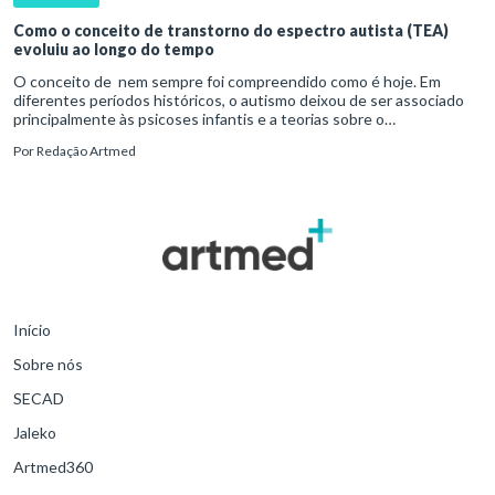
Como o conceito de transtorno do espectro autista (TEA)
evoluiu ao longo do tempo
O conceito de nem sempre foi compreendido como é hoje. Em
diferentes períodos históricos, o autismo deixou de ser associado
principalmente às psicoses infantis e a teorias sobre o
desenvolvimento humano para ser reconhecido como um
Por
Redação Artmed
transtorno do des
Início
Sobre nós
SECAD
Jaleko
Artmed360