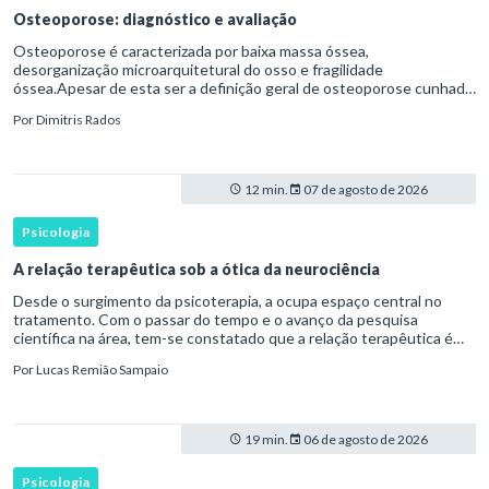
Osteoporose: diagnóstico e avaliação
Osteoporose é caracterizada por baixa massa óssea,
desorganização microarquitetural do osso e fragilidade
óssea.Apesar de esta ser a definição geral de osteoporose cunhada
pela Organização Mundial da Saúde, ela tem um enfoque
Por
Dimitris Rados
patofisiológico, e não c
12 min.
07 de agosto de 2026
Psicologia
A relação terapêutica sob a ótica da neurociência
Desde o surgimento da psicoterapia, a ocupa espaço central no
tratamento. Com o passar do tempo e o avanço da pesquisa
científica na área, tem-se constatado que a relação terapêutica é
um dos principais mecanismos associados à mudança, sendo consist
Por
Lucas Remião Sampaio
19 min.
06 de agosto de 2026
Psicologia