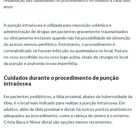
revalidação das habilidades no procedimento no máximo a cada dois
anos
A punção intraóssea é utilizada para reposição volêmica e
administração de drogas em pacientes gravemente traumatizados
ou clinicamente instáveis quando não há possibilidade de obtenção
do acesso venoso periférico. Entretanto, o procedimento é
contraindicado se houver infecção ou queimadura no local, fratura
no osso escolhido ou no osso logo acima, sinais de cirurgia no local
da punção e anatomia óssea imperfeita.
Cuidados durante o procedimento de punção
intraóssea
Em pacientes pediátricos, a tíbia proximal, abaixo da tuberosidade da
tíbia, é o local mais indicado para realizar a punção intraóssea. Em
adultos, além da tíbia proximal e distal, há outros pontos anatômicos
adequados ao procedimento, como a cabeça do úmero e o esterno.
Crista ilíaca e fêmur distal são opções menos recorrentes.