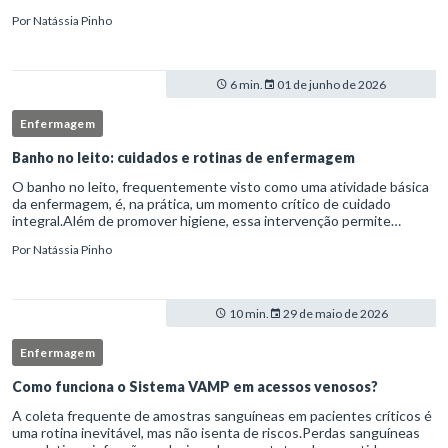
laboral do indivíduo.Por isso, os transtornos psiquiátricos rep
Por
Natássia Pinho
6 min.
01 de junho de 2026
Enfermagem
Banho no leito: cuidados e rotinas de enfermagem
O banho no leito, frequentemente visto como uma atividade básica
da enfermagem, é, na prática, um momento crítico de cuidado
integral.Além de promover higiene, essa intervenção permite
avaliação clínica detalhada, prevenção de complicações e fortalec
Por
Natássia Pinho
10 min.
29 de maio de 2026
Enfermagem
Como funciona o Sistema VAMP em acessos venosos?
A coleta frequente de amostras sanguíneas em pacientes críticos é
uma rotina inevitável, mas não isenta de riscos.Perdas sanguíneas