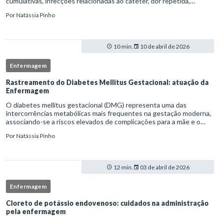
cumulativas, infecções relacionadas ao cateter, dor repetida,
necessidade de múltiplas punções e manipulação excessiva
Por
Natássia Pinho
10 min.
10 de abril de 2026
Enfermagem
Rastreamento do Diabetes Mellitus Gestacional: atuação da
Enfermagem
O diabetes mellitus gestacional (DMG) representa uma das
intercorrências metabólicas mais frequentes na gestação moderna,
associando-se a riscos elevados de complicações para a mãe e o
feto quando não identificado precocemente.Neste cenário, o
Por
Natássia Pinho
enferm
12 min.
03 de abril de 2026
Enfermagem
Cloreto de potássio endovenoso: cuidados na administração
pela enfermagem