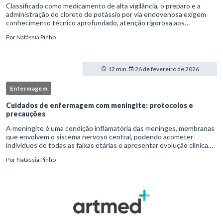
Classificado como medicamento de alta vigilância, o preparo e a
administração do cloreto de potássio por via endovenosa exigem
conhecimento técnico aprofundado, atenção rigorosa aos
protocolos institucionais e atuação criteriosa da equipe de
Por
Natássia Pinho
enfermag
12 min.
26 de fevereiro de 2026
Enfermagem
Cuidados de enfermagem com meningite: protocolos e
precauções
A meningite é uma condição inflamatória das meninges, membranas
que envolvem o sistema nervoso central, podendo acometer
indivíduos de todas as faixas etárias e apresentar evolução clínica
variável, desde quadros autolimitados até situações de extrem
Por
Natássia Pinho