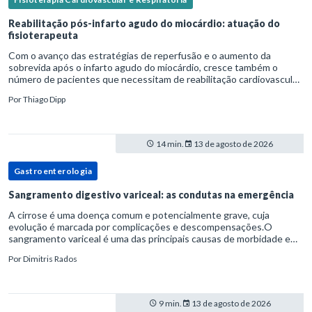
Reabilitação pós-infarto agudo do miocárdio: atuação do
fisioterapeuta
Com o avanço das estratégias de reperfusão e o aumento da
sobrevida após o infarto agudo do miocárdio, cresce também o
número de pacientes que necessitam de reabilitação cardiovascular
estruturada.Nesse contexto, o fisioterapeuta assume um papel estr
Por
Thiago Dipp
14 min.
13 de agosto de 2026
Gastroenterologia
Sangramento digestivo variceal: as condutas na emergência
A cirrose é uma doença comum e potencialmente grave, cuja
evolução é marcada por complicações e descompensações.O
sangramento variceal é uma das principais causas de morbidade e
mortalidade para pessoas com cirrose.Ele é causado pela
Por
Dimitris Rados
hipertensão port
9 min.
13 de agosto de 2026