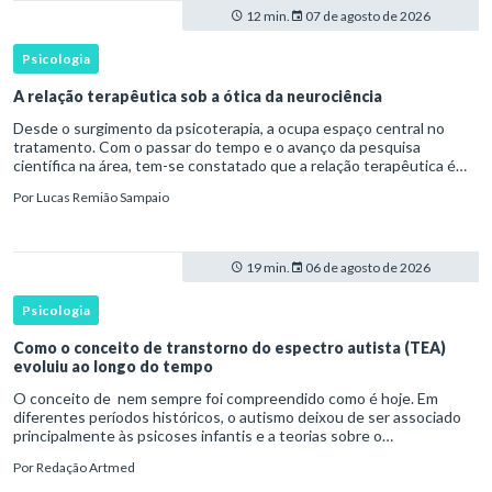
12 min.
07 de agosto de 2026
Psicologia
A relação terapêutica sob a ótica da neurociência
Desde o surgimento da psicoterapia, a ocupa espaço central no
tratamento. Com o passar do tempo e o avanço da pesquisa
científica na área, tem-se constatado que a relação terapêutica é
um dos principais mecanismos associados à mudança, sendo consist
Por
Lucas Remião Sampaio
19 min.
06 de agosto de 2026
Psicologia
Como o conceito de transtorno do espectro autista (TEA)
evoluiu ao longo do tempo
O conceito de nem sempre foi compreendido como é hoje. Em
diferentes períodos históricos, o autismo deixou de ser associado
principalmente às psicoses infantis e a teorias sobre o
desenvolvimento humano para ser reconhecido como um
Por
Redação Artmed
transtorno do des