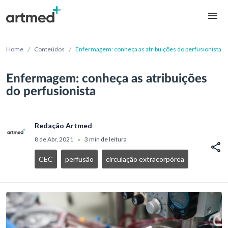
/
/
Home
Conteúdos
Enfermagem: conheça as atribuições do perfusionista
Enfermagem: conheça as atribuições
do perfusionista
Redação Artmed
8 de Abr, 2021
3 min de leitura
•
CEC
perfusão
circulação extracorpórea