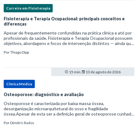
Carreira em Fisioterapia
Fisioterapia e Terapia Ocupacional: principais conceitos e
diferenças
Apesar de frequentemente confundidas na prática clínica e até por
profissionais da saúde, Fisioterapia e Terapia Ocupacional possuem
objetivos, abordagens e focos de intervenção distintos — ainda que
complementares. Entender essas diferenças é essenc
Por
Thiago Dipp
15 min.
13 de agosto de 2026
Clínica Médica
Osteoporose: diagnóstico e avaliação
Osteoporose é caracterizada por baixa massa óssea,
desorganização microarquitetural do osso e fragilidade
óssea.Apesar de esta ser a definição geral de osteoporose cunhada
pela Organização Mundial da Saúde, ela tem um enfoque
Por
Dimitris Rados
patofisiológico, e não c