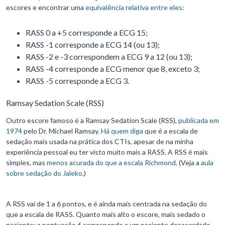
escores e encontrar uma
equivalência relativa entre eles
:
RASS 0 a +5 corresponde a ECG 15;
RASS -1 corresponde a ECG 14 (ou 13);
RASS -2 e -3 correspondem a ECG 9 a 12 (ou 13);
RASS -4 corresponde a ECG menor que 8, exceto 3;
RASS -5 corresponde a ECG 3.
Ramsay Sedation Scale (RSS)
Outro escore famoso é a Ramsay Sedation Scale (RSS),
publicada em
1974
pelo Dr. Michael Ramsay.
Há quem diga
que é a escala de
sedação mais usada na prática dos CTIs, apesar de na minha
experiência pessoal eu ter visto muito mais a RASS. A RSS é mais
simples, mas
menos acurada do que a escala Richmond
. (Veja a
aula
sobre sedação do Jaleko
.)
A RSS vai de 1 a 6 pontos, e é ainda mais centrada na sedação do
que a escala de RASS. Quanto mais alto o escore, mais sedado o
paciente: a pontuação 6 corresponde a um paciente desacordado,