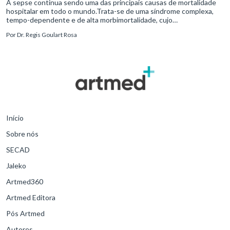
A sepse continua sendo uma das principais causas de mortalidade
hospitalar em todo o mundo.Trata-se de uma síndrome complexa,
tempo-dependente e de alta morbimortalidade, cujo
reconhecimento precoce e manejo estruturado são determinantes
Por
Dr. Regis Goulart Rosa
para o desfe
Início
Sobre nós
SECAD
Jaleko
Artmed360
Artmed Editora
Pós Artmed
Autores