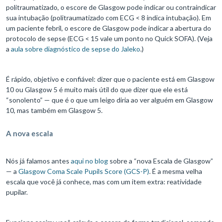
politraumatizado, o escore de Glasgow pode indicar ou contraindicar
sua intubação (politraumatizado com ECG < 8 indica intubação). Em
um paciente febril, o escore de Glasgow pode indicar a abertura do
protocolo de sepse (ECG < 15 vale um ponto no Quick SOFA). (Veja
a
aula sobre diagnóstico de sepse do Jaleko
.)
É rápido, objetivo e confiável: dizer que o paciente está em Glasgow
10 ou Glasgow 5 é muito mais útil do que dizer que ele está
“sonolento” — que é o que um leigo diria ao ver alguém em Glasgow
10, mas também em Glasgow 5.
A nova escala
Nós já falamos antes
aqui no blog
sobre a “nova Escala de Glasgow”
— a
Glasgow Coma Scale Pupils Score (GCS-P)
. É a mesma velha
escala que você já conhece, mas com um item extra: reatividade
pupilar.