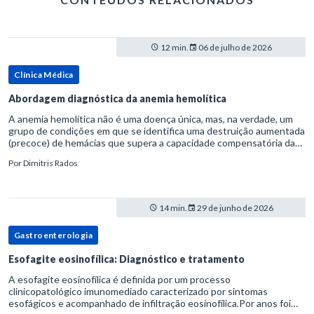
12 min.
06 de julho de 2026
Clínica Médica
Abordagem diagnóstica da anemia hemolítica
A anemia hemolítica não é uma doença única, mas, na verdade, um
grupo de condições em que se identifica uma destruição aumentada
(precoce) de hemácias que supera a capacidade compensatória da
medula óssea.Como a vida média normal da hemácia é de apro
Por
Dimitris Rados
14 min.
29 de junho de 2026
Gastroenterologia
Esofagite eosinofílica: Diagnóstico e tratamento
A esofagite eosinofílica é definida por um processo
clinicopatológico imunomediado caracterizado por sintomas
esofágicos e acompanhado de infiltração eosinofílica.Por anos foi