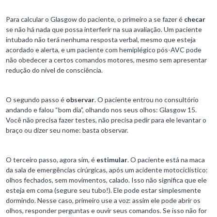
Para calcular o Glasgow do paciente, o primeiro a se fazer é
checar
se não há nada que possa interferir na sua avaliação. Um paciente
intubado não terá nenhuma resposta verbal, mesmo que esteja
acordado e alerta, e um paciente com hemiplégico pós-AVC pode
não obedecer a certos comandos motores, mesmo sem apresentar
redução do nível de consciência.
O segundo passo é
observar
. O paciente entrou no consultório
andando e falou “bom dia”, olhando nos seus olhos: Glasgow 15.
Você não precisa fazer testes, não precisa pedir para ele levantar o
braço ou dizer seu nome: basta observar.
O terceiro passo, agora sim, é
estimular
. O paciente está na maca
da sala de emergências cirúrgicas, após um acidente motociclístico:
olhos fechados, sem movimentos, calado. Isso não significa que ele
esteja em coma (segure seu tubo!). Ele pode estar simplesmente
dormindo. Nesse caso, primeiro use a voz: assim ele pode abrir os
olhos, responder perguntas e ouvir seus comandos. Se isso não for