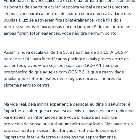
Funciona assim: você calcula o escore da forma tradicional, somando
os pontos de abertura ocular, resposta verbal e resposta motora.
Depois, você
subtrai
pontos de acordo com a não reatividade das
pupilas à luz: se estiverem fixas bilateralmente, você tira dois
pontos; se estiver fixa apenas em um lado, você tira um ponto; se
ambas forem fotorreagentes, você não tira nenhum ponto.
Assim, a nova escala vai de 1 a 15, e não mais de 3 a 15. A GCS-P
parece ser útil
para identificar os pacientes mais graves entre os
pacientes graves — ou seja, pessoas com GCS-P 1 têm pior
prognóstico do que aquelas com GCS-P 3, já que a reatividade
pupilar pode refletir lesões neurológicas em áreas nobres do
sistema nervoso central.
Na vida real, pela minha experiência pessoal, eu diria o seguinte: é
importante saber que a nova escala existe, mas o escore tradicional
vai entregar as informações que você precisa para abrir um
protocolo de sepse ou intubar um politraumatizado. Nos pacientes
que realmente precisam de atenção à reatividade pupilar, é
importante fazer e descrever esse exame separadamente.