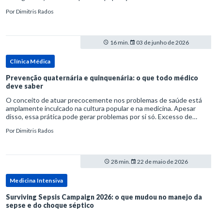
rata-se de uma forma específica de disbiose do trato digestivo. P
Por
Dimitris Rados
16 min.
03 de junho de 2026
Clínica Médica
Prevenção quaternária e quinquenária: o que todo médico
deve saber
O conceito de atuar precocemente nos problemas de saúde está
amplamente inculcado na cultura popular e na medicina. Apesar
disso, essa prática pode gerar problemas por si só. Excesso de
diagnósticos e de tratamentos podem advir de prevenção excessiva
Por
Dimitris Rados
28 min.
22 de maio de 2026
Medicina Intensiva
Surviving Sepsis Campaign 2026: o que mudou no manejo da
sepse e do choque séptico