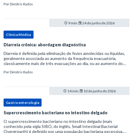
considerada uma manifestação dentro do espectro da doença do
Por
Dimitris Rados
refluxo gastr
9 min.
24 de junho de 2026
Clínica Médica
Diarreia crônica: abordagem diagnóstica
Diarreia é definida pela eliminação de fezes amolecidas ou líquidas,
geralmente associada ao aumento da frequência evacuatória,
classicamente mais de três evacuações ao dia, ou ao aumento do
volume fecal.Na prática, a consistência das fezes costuma s
Por
Dimitris Rados
14 min.
10 de junho de 2026
Gastroenterologia
Supercrescimento bacteriano no intestino delgado
O supercrescimento bacteriano no intestino delgado (mais
conhecido pela sigla SIBO, do inglês, Small Intestinal Bacterial
Overgrowth) é definido por uma população bacteriana excessiva.