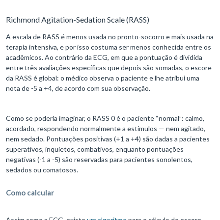
Richmond Agitation-Sedation Scale (RASS)
A escala de RASS é menos usada no pronto-socorro e mais usada na
terapia intensiva, e por isso costuma ser menos conhecida entre os
acadêmicos. Ao contrário da ECG, em que a pontuação é dividida
entre três avaliações específicas que depois são somadas, o escore
da RASS é global: o médico observa o paciente e lhe atribui uma
nota de -5 a +4, de acordo com sua observação.
Como se poderia imaginar, o RASS 0 é o paciente “normal”: calmo,
acordado, respondendo normalmente a estímulos — nem agitado,
nem sedado. Pontuações positivas (+1 a +4) são dadas a pacientes
superativos, inquietos, combativos, enquanto pontuações
negativas (-1 a -5) são reservadas para pacientes sonolentos,
sedados ou comatosos.
Como calcular
Assim como a ECG, existe
um algoritmo
para o cálculo do escore