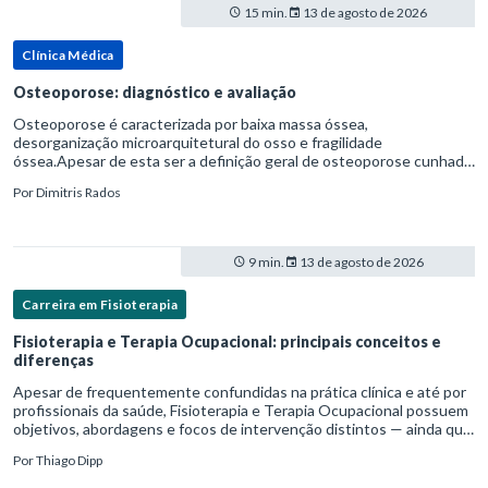
15 min.
13 de agosto de 2026
Clínica Médica
Osteoporose: diagnóstico e avaliação
Osteoporose é caracterizada por baixa massa óssea,
desorganização microarquitetural do osso e fragilidade
óssea.Apesar de esta ser a definição geral de osteoporose cunhada
pela Organização Mundial da Saúde, ela tem um enfoque
Por
Dimitris Rados
patofisiológico, e não c
9 min.
13 de agosto de 2026
Carreira em Fisioterapia
Fisioterapia e Terapia Ocupacional: principais conceitos e
diferenças
Apesar de frequentemente confundidas na prática clínica e até por
profissionais da saúde, Fisioterapia e Terapia Ocupacional possuem
objetivos, abordagens e focos de intervenção distintos — ainda que
complementares. Entender essas diferenças é essenc
Por
Thiago Dipp