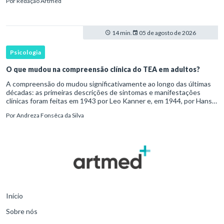
Por
Redação Artmed
transtorno do des
14 min.
05 de agosto de 2026
Psicologia
O que mudou na compreensão clínica do TEA em adultos?
A compreensão do mudou significativamente ao longo das últimas
décadas: as primeiras descrições de sintomas e manifestações
clínicas foram feitas em 1943 por Leo Kanner e, em 1944, por Hans
Asperger, a partir da observação de crianças com dificuldad
Por
Andreza Fonsêca da Silva
Início
Sobre nós