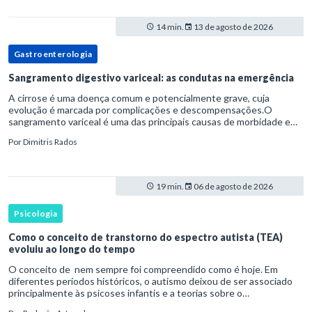
14 min.
13 de agosto de 2026
Gastroenterologia
Sangramento digestivo variceal: as condutas na emergência
A cirrose é uma doença comum e potencialmente grave, cuja
evolução é marcada por complicações e descompensações.O
sangramento variceal é uma das principais causas de morbidade e
mortalidade para pessoas com cirrose.Ele é causado pela
Por
Dimitris Rados
hipertensão port
19 min.
06 de agosto de 2026
Psicologia
Como o conceito de transtorno do espectro autista (TEA)
evoluiu ao longo do tempo
O conceito de nem sempre foi compreendido como é hoje. Em
diferentes períodos históricos, o autismo deixou de ser associado
principalmente às psicoses infantis e a teorias sobre o
desenvolvimento humano para ser reconhecido como um