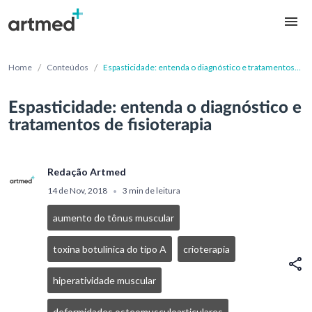
/
/
Home
Conteúdos
Espasticidade: entenda o diagnóstico e tratamentos
de fisioterapia
Espasticidade: entenda o diagnóstico e
tratamentos de fisioterapia
Redação Artmed
14 de Nov, 2018
3 min de leitura
•
aumento do tônus muscular
toxina botulínica do tipo A
crioterapia
hiperatividade muscular
deformidades osteomusculoarticulares